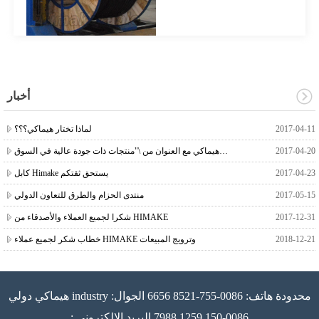
أخبار
2017-04-11
لماذا تختار هيماكي؟؟؟
2017-04-20
وقد منحت كبل هيماكي مع العنوان من \"منتجات ذات جودة عالية في السوق\"
2017-04-23
كابل Himake يستحق ثقتكم
2017-05-15
منتدى الحزام والطرق للتعاون الدولي
2017-12-31
شكرا لجميع العملاء والأصدقاء من HIMAKE
2018-12-21
خطاب شكر لجميع عملاء HIMAKE وترويج المبيعات
هيماكي دولي industry محدودة هاتف: 0086-755-8521 6656 الجوال:
0086-150 1259 7988 البريد الإلكتروني :