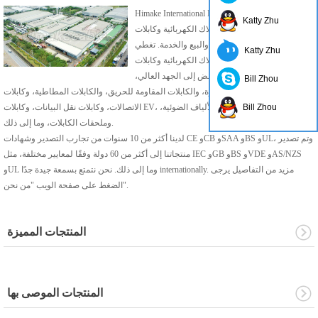
Himake International Industry Limited هي شركة
Katty Zhu
رائدة متخصصة في تصنيع الأسلاك الكهربائية وكابلات
الطاقة والبحث والتطوير والبيع والخدمة. تغطي
Katty Zhu
منتجاتنا بشكل أساسي الأسلاك الكهربائية وكابلات
الطاقة من الجهد المنخفض إلى الجهد العالي،
Bill Zhou
وكابلات التحكم في الأجهزة، والكابلات المقاومة للحريق، والكابلات المطاطية، وكابلات
الاتصالات، وكابلات نقل البيانات، وكابلات EV، وكابلات الإشارة، وكابلات الألياف الضوئية،
Bill Zhou
وملحقات الكابلات، وما إلى ذلك.
لدينا أكثر من 10 سنوات من تجارب التصدير وشهادات CE وCB وSAA وBS وUL، وتم تصدير
منتجاتنا إلى أكثر من 60 دولة وفقًا لمعايير مختلفة، مثل IEC وGB وBS وVDE وAS/NZS
وUL وما إلى ذلك. نحن نتمتع بسمعة جيدة جدًا internationally. مزيد من التفاصيل يرجى
الضغط على صفحة الويب "من نحن".
المنتجات المميزة
المنتجات الموصى بها