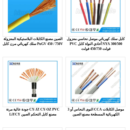
كابل سلك كهربائي موصل نحاسي معزول
الصين مصنع الكابلات البلاستيكية المعزولة
PVC أحادي النواة كابل NYA 300/500
سلك كهربائي مرن كابل PuGV 450 / 750V
فولت 450/750 فولت
3 النوى النحاس أو CCA موصل الكابلات
جودة عالية مرنة CY-JZ CY-OZ PVC
الكهربائية المسطحة مصنع الصين
LiYCY مصنع كابل التحكم الصين