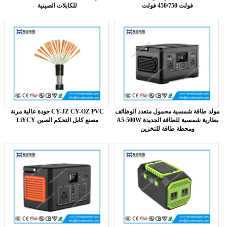
فولت 450/750 فولت
للكابلات الصينية
مولد طاقة شمسية محمول متعدد الوظائف
جودة عالية مرنة CY-JZ CY-OZ PVC
A5-500W بطارية شمسية للطاقة الجديدة
LiYCY مصنع كابل التحكم الصين
ومحطة طاقة للتخزين