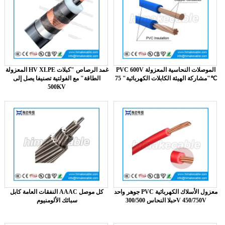
PVC 600V الموصلات النحاسية المعزولة
المعزولة HV XLPE غمد الرصاص "كبلات
"مشاركة الهيئة الكابلات الكهربائية" 75℃
الطاقة" مع الفولتية تصنيفا يصل إلى
500KV
جوهر واحد PVC معزول الأسلاك الكهربائية
النفقات العامة كابل AAAC كل موصل
حبلا النحاس 300/500V 450/750V
سبائك الألومنيوم