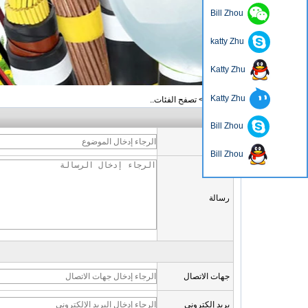
Bill Zhou
katty Zhu
Katty Zhu
Katty Zhu
منزل، بيت
>
تصفح الفئات..
سؤال
Bill Zhou
موضوع
Bill Zhou
رسالة
جهات الاتصال
بريد إلكتروني