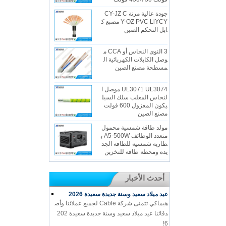
جودة عالية مرنة CY-JZ C
Y-OZ PVC LiYCY مصنع ك
ابل التحكم الصين
3 النوى النحاس أو CCA م
وصل الكابلات الكهربائية ال
مسطحة مصنع الصين
UL3071 UL3074 موصل ا
لنحاس المعلب سلك السيل
يكون المعزول 600 فولت
مصنع الصين
مولد طاقة شمسية محمول
متعدد الوظائف A5-500W ب
طارية شمسية للطاقة الجد
يدة ومحطة طاقة للتخزين
أحدث الأخبار
عيد ميلاد سعيد وسنة جديدة سعيدة 2026
هيماكي تتمنى شركة Cable لجميع عملائنا وأص
دقائنا عيد ميلاد سعيد وسنة جديدة سعيدة 202
6!