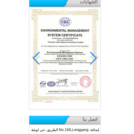
الشهادات
اتصل بنا
إضافة: No.168,Longgang الطريق، حي لونغق