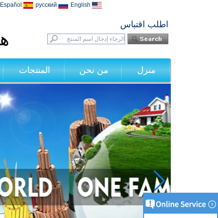
Español
русский
English
اطلب اقتباس
هي
منزل
من نحن
المنتجات