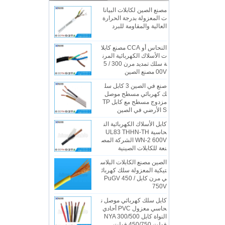
مصنع الصين لكابلات البيانا
ت المعزولة بدرجة الحرارة
العالية والمقاومة للبرد
النحاس أو CCA مصنع كابلا
ت الأسلاك الكهربائية المرن
ة سلك تمديد مرن 300 / 5
00V مصنع الصين
صنع في الصين 3 كابل سل
ك كهربائي مسطح موصل
مزدوج مسطح مع كابل TP
S الأرضي في الصين
كابل الأسلاك الكهربائية الن
حاسية UL83 THHN-TH
WN-2 600V الشركة المص
نعة للكابلات الصينية
الصين مصنع الكابلات البلاس
تيكية المعزولة سلك كهربائ
ي مرن كابل PuGV 450 /
750V
كابل سلك كهربائي موصل ن
حاسي معزول PVC أحادي
النواة كابل NYA 300/500
فولت 450/750 فولت