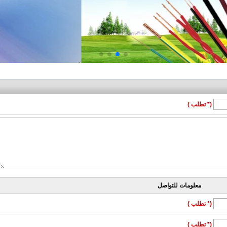
(* تطلب )
معلومات للتواصل
(* تطلب )
(* تطلب )