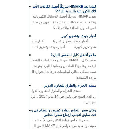
لماذا يعد HIMAKE شريكًا أفضل لكابلات الأس
لاك الكهربائية بالنسبة لك؟؟؟
تعد HIMAKE شريكًا أفضل للأسلاك الكهربائية
وكابلات الطاقة بالنسبة لك دائمًا، فهي مزود عا
لمي لحلول الطاقة والاتصالات!
أخبار جيدة، وتشجيع كبير
أخبار جيدة، وتعزيز كبيرة! أخبار جيد
ة، وتعزيز كبيرة! أخبار جيدة، وتعزيز ك...
ما هو أفضل كابل للطقس البارد؟
يعتبر كابل HIMAKE من الدرجة القطبية الشما
لية مقاومًا جيدًا للطقس ومقاومًا للبرد وهو منا
سب بشكل مثالي لتطبيقات درجات الحرارة ال
باردة الشديدة.
منتدى الحزام والطرق للتعاون الدولي
منتدى الحزام والطرق للتعاون الدول
ي الذي افتتح في بكين في 14 مايو 2017 ، الرئ
يس ال...
وكان سعر النحاس زيادة كبيره ، والنظام في و
قت سابق لتجنب ارتفاع سعر النحاس
سعر النحاس زيادة الكثير في الأيام الما
ضية ، والعديد من الأوامر كبل HIMAKE من ال