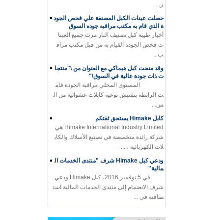
ز...
حصلت عينات الكبل المصنفة علي فحص الجود
ة الذي قام به مكتب مراقبه جوده السوق
أخبار طيبة كبل تصنيف النار مرت جميع العينا
ت فحص الجودة القيام به من قبل مكتب مراق
ب...
وقد منحت كبل هيماكي مع العنوان من \"منتجا
ت ذات جودة عالية في السوق\"
المستوى المحلي مراقبة الجودة قام
ت الرابطة بتفتيش نوعية كابلات عشوائية من ال
س...
كابل Himake يستحق ثقتكم
Himake International Industry Limited هي
شركة رائدة متخصصة في تصنيع الأسلاك والكاب
لات الكهربائية ، ...
ودعي كبل Himake شرف "منتدى الخدمات ال
مالية"
في 5 نوفمبر 2016، كبل Himake ودعي
شرف الانضمام إلى منتدى الخدمات المالية است
ضافته في ...