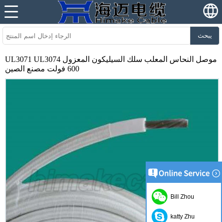
يبحث
UL3071 UL3074 موصل النحاس المعلب سلك السيليكون المعزول
600 فولت مصنع الصين
Bill Zhou
katty Zhu