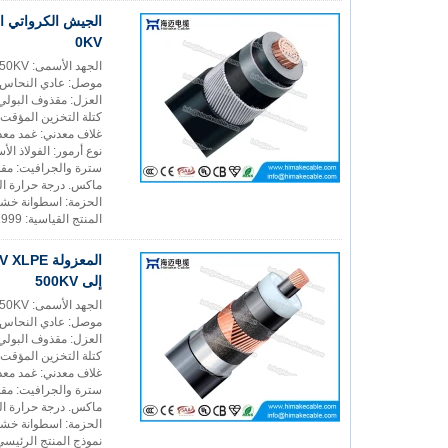
0KV
الجهد الأسمى: 50/66KV، 64/66KV، 64/110KV، 127/220KV، 290/550KV
موصل: عادي النحاس ا
العزل: مقذوف البولي إثيلين cross-linked
كتلة التخزين المؤقت 
غلاف معدني: غمد معدن
نوع أرمور: الفولاذ الأ
سترة والجرافيت: مقذو
ماكس. درجة حرارة التشغيل:
الحزمة: اسطوانة خشب
المنتج القياسية: 60840:1999 اللجنة الانتخابية المستقلة
إلى 500KV
الجهد الأسمى: 50/66KV، 64/66KV، 64/110KV، 127/220KV، 290/550KV
موصل: عادي النحاس ا
العزل: مقذوف البولي إثيلين cross-linked
كتلة التخزين المؤقت 
غلاف معدني: غمد معدن
سترة والجرافيت: مقذو
ماكس. درجة حرارة التشغيل:
الحزمة: اسطوانة خشب
نموذج المنتج الرئيسي: 2، YJQ03، YJLQ02، YJLQ03