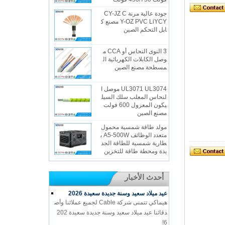
جودة عالية مرنة CY-JZ C
Y-OZ PVC LiYCY مصنع ك
ابل التحكم الصين
3 النوى النحاس أو CCA م
وصل الكابلات الكهربائية ال
مسطحة مصنع الصين
UL3071 UL3074 موصل ا
لنحاس المعلب سلك السيل
يكون المعزول 600 فولت
مصنع الصين
مولد طاقة شمسية محمول
متعدد الوظائف A5-500W ب
طارية شمسية للطاقة الجد
يدة ومحطة طاقة للتخزين
أحدث الأخبار
عيد ميلاد سعيد وسنة جديدة سعيدة 2026
هيماكي تتمنى شركة Cable لجميع عملائنا وأص
دقائنا عيد ميلاد سعيد وسنة جديدة سعيدة 202
6!