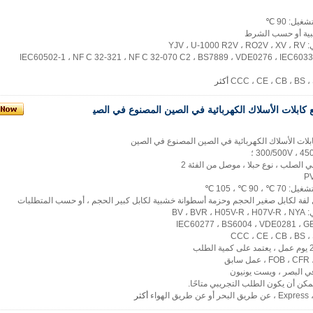
يل: 90 ℃
بية أو حسب الشرط
YJV ،
منتج: IEC60502-1 ، NF C 32-321 ، NF C 32-070 C2 ، BS7889 ، VDE0276 ، IEC60332 ، GB/
أكثر
ع كابلات الأسلاك الكهربائية في الصين المصنوع في الصي
 الصلب ، نوع حبلا ، موصل من الفئة 2
90 ℃ ، 105 ℃
BV ، 
أكثر