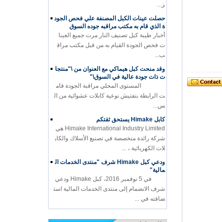
ز...
حصلت عينات الكبل المصنفة علي فحص الجود
ة الذي قام به مكتب مراقبه جوده السوق
أخبار طيبة كبل تصنيف النار مرت جميع العينا
ت فحص الجودة القيام به من قبل مكتب مراق
ب...
وقد منحت كبل هيماكي مع العنوان من \"منتجا
ت ذات جودة عالية في السوق\"
المستوى المحلي مراقبة الجودة قام
ت الرابطة بتفتيش نوعية كابلات عشوائية من ال
س...
كابل Himake يستحق ثقتكم
Himake International Industry Limited هي
شركة رائدة متخصصة في تصنيع الأسلاك والكاب
لات الكهربائية ، ...
ودعي كبل Himake شرف "منتدى الخدمات ال
مالية"
في 5 نوفمبر 2016، كبل Himake ودعي
شرف الانضمام إلى منتدى الخدمات المالية است
ضافته في ...