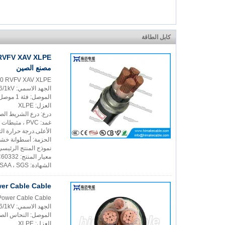
كابل الطاقة
مصنع الصين
U-1000 RVFV XAV XLPE شريط فولاذي معزول كابل الطاقة ا
الجهد الاسمي: 0.6/1kV
الموصل: فئة 1 موصل Solid أو Class 2 ، النحاس الصلب النقي
العزل: XLPE
درع: درع الشريط الصل
غمد: PVC ، مثبطات اللهب PVC ، PVC متوافقة مع ROHS
الأعلى.درجة حرارة التشغ
الحزمة: أسطوانة خش
نموذج المنتج الرئيسي: 0 RVFV ، XAV ، YJV22 ، ZR-YJV22
معيار المنتج: IEC60502 ، NF C 32-322 ، BS7870 ، VDE0276 ، GB/T12706 ، IEC60332
الشهادة: CCC ، CE ، CB ، BS ، SAA ، SGS
 RV Power Cable Cable
V XV RV Power Cable Cable
الجهد الاسمي: 0.6/1kV
الموصل: النحاس الص
العزل: XLPE