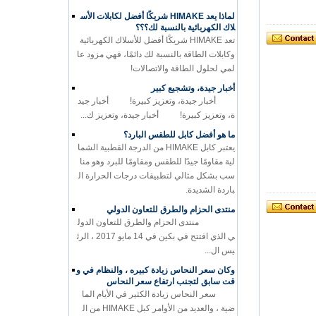
لماذا يعد HIMAKE شريكًا أفضل لكابلات الأس
لاك الكهربائية بالنسبة لك؟؟؟
تعد HIMAKE شريكًا أفضل للأسلاك الكهربائية
وكابلات الطاقة بالنسبة لك دائمًا، فهي مزود عا
لمي لحلول الطاقة والاتصالات!
أخبار جيدة، وتشجيع كبير
أخبار جيدة، وتعزيز كبيرة! أخبار جيد
ة، وتعزيز كبيرة! أخبار جيدة، وتعزيز ك...
ما هو أفضل كابل للطقس البارد؟
يعتبر كابل HIMAKE من الدرجة القطبية الشما
لية مقاومًا جيدًا للطقس ومقاومًا للبرد وهو منا
سب بشكل مثالي لتطبيقات درجات الحرارة ال
باردة الشديدة.
منتدى الحزام والطرق للتعاون الدولي
منتدى الحزام والطرق للتعاون الدول
ي الذي افتتح في بكين في 14 مايو 2017 ، الرئ
يس ال...
وكان سعر النحاس زيادة كبيره ، والنظام في و
قت سابق لتجنب ارتفاع سعر النحاس
سعر النحاس زيادة الكثير في الأيام الما
ضية ، والعديد من الأوامر كبل HIMAKE من ال