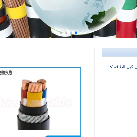
أسلاك الفولاذ المدرعة بولي كلوريد الفينيل معزول كبل الطاقة 0.6/1KV