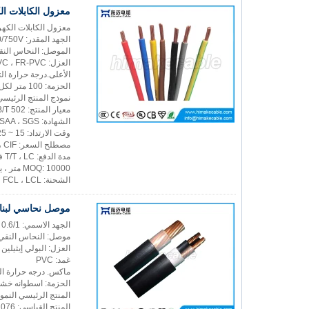
معزول الكابلات ال
معزول الكابلات الكهر
الجهد المقدر: 300/500V ، 450/750V ؛
الموصل: النحاس النقي
العزل: PVC ، FR-PVC
الأعلى.درجة حرارة التشغيل: 70 ℃ ، 
الحزمة: 100 متر لكل لفة لكابل صغير الحجم وحزمة أسطوانة خشبية لكابل كبير الحجم ، أو حسب المتطلبات
نموذج المنتج الرئيسي:  BVR ، H05V-R ، H07V-R
معيار المنتج: IEC60277 ، BS6004 ، VDE0281 ، GB/T 502
الشهادة: CCC ، CE ، CB ، BS ، SAA ، SGS
وقت الارتداد: 15 ~ 25 يوم عمل ، يعتمد على كمية الطلب
مصطلح السعر: FOB ، CFR ، CIF ، عمل سابق
مدة الدفع: T/T ، LC في البصر ، ويست يونيون
MOQ: 10000 متر ، يمكن أن يكون الطلب التجريبي متاحًا.
الشحنة: Express ، FCL ، LCL ، عن طريق البحر أو عن طريق الهواء
موصل نحاسي لبناء 
الجهد الاسمي: 0.6/1 كيلوفولت
موصل: النحاس النقي ا
العزل: البولي إيثيلين
غمد: PVC
ماكس. درجه حرارة التشغ
الحزمة: اسطوانه خش
المنتج الرئيسي النموذجي: يجي 
المنتج القياسي: IEC60502 ، BS7889 ، VDE0276 ، IEC60332 ، GB/T12076