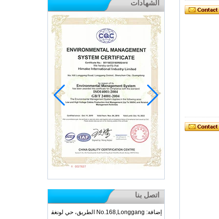
الشهادات
اتصل بنا
إضافة: No.168,Longgang الطريق، حي لونغق