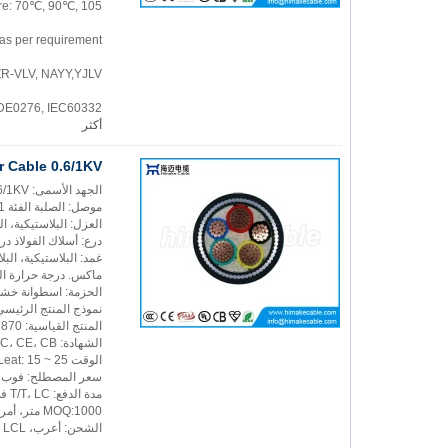
re: 70℃, 90℃, 105℃
as per requirement
 ZR-VLV, NAYY,YJLV
VDE0276, IEC60332
أكثر
 Cable 0.6/1KV
الجهد الأسمى: 0.6/1KV
موصل: الصلبة الفئة 1 أو الفئة 2 موصل ستراند، نقية تعتيق النحاس
العزل: البلاستيكية، البل
درع: أسلاك الفولاذ د
غمد: البلاستيكية، البلاس
ماكس. درجة حرارة التشغيل:
الحزمة: اسطوانة خشب
نموذج المنتج الرئيسي: LV32، VLV32 VV32، ZR VV32
المنتج القياسية: GB/T12706، VDE0276، IEC60332، IEC60502، BS7870
الشهادة: CCC، CE، CB، بكالوريوس، الشعيبة، SGS
الوقت Leat: 15 ~ 25 يوم عمل، فإنه يعتمد على كمية الأمر
سعر المصطلح: فوب، CFR, CIF, السابقين--يع
مدة الدفع: T/T، LC في الأفق، غرب الاتحاد
MOQ:1000 متر، أمر المحاكمة يمكن أن تكون متاحة.
الشحن: أعرب، FCL، LCL، بحرا أو جوا