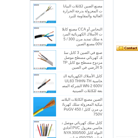
مصنع الصين لكابلات البيانا
ت المعزولة بدرجة الحرارة
العالية والمقاومة للبرد
النحاس أو CCA مصنع كابلا
ت الأسلاك الكهربائية المرن
ة سلك تمديد مرن 300 / 5
00V مصنع الصين
صنع في الصين 3 كابل سل
ك كهربائي مسطح موصل
مزدوج مسطح مع كابل TP
S الأرضي في الصين
كابل الأسلاك الكهربائية الن
حاسية UL83 THHN-TH
WN-2 600V الشركة المص
نعة للكابلات الصينية
الصين مصنع الكابلات البلاس
تيكية المعزولة سلك كهربائ
ي مرن كابل PuGV 450 /
750V
كابل سلك كهربائي موصل ن
حاسي معزول PVC أحادي
النواة كابل NYA 300/500
فولت 450/750 فولت