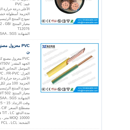
غمد: PVC
الأعلى.درجة حرارة التشغ
الحزمة: أسطوانة خش
نموذج المنتج الرئيسي:  U-1000 R2V ، RO2V ، XV ، RV
معيار ال
T12076
الشهادة: CCC ، CE ، CB ، BS ، SAA ، SGS
PVC معزول مصن
ن
PVC معزول مصنع كابلات الأسلاك الكهربائية في الصين المصنوع في الصين
الجهد المقدر: 300/500V ، 450/750V ؛
الموصل: النحاس النقي
العزل: PVC ، FR-PVC
الأعلى.درجة حرارة التشغيل: 70 ℃ ، 
الحزمة: 100 متر لكل لفة لكابل صغير الحجم وحزمة أسطوانة خشبية لكابل كبير الحجم ، أو حسب المتطلبات
نموذج المنتج الرئيسي: BVR ، H05V-R ، H07V-R ، NYA
معيار المنتج: IEC60277 ، BS6004 ، VDE0281 ، GB/T 502
الشهادة: CCC ، CE ، CB ، BS ، SAA ، SGS
وقت الارتداد: 15 ~ 25 يوم عمل ، يعتمد على كمية الطلب
مصطلح السعر: FOB ، CFR ، CIF ، عمل سابق
مدة الدفع: T/T ، LC في البصر ، ويست يونيون
MOQ: 10000 متر ، يمكن أن يكون الطلب التجريبي متاحًا.
الشحنة: Express ، FCL ، LCL ، عن طريق البحر أو عن طريق الهواء