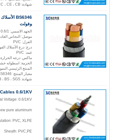
شهادة: CCC ، CE ، CB ، بكالوريوس ، أسا ، SGS
وفولت
الجهد الاسمي: 0.6/1 كيلوفولت
موصل: النحاس العادي 
العزل: PVC
درع: درع الأسلاك الفو
غمد: PVC
ماكس. درجه الحرارة التشغيلي
الحزمة: اسطوانه خش
المنتج الرئيسي النموذجي: VV32 ، VLV32 ، BS6346
معيار المنتج: IEC60502, BS6346
شهادة: CCC ، CE ، CB ، BS ، SGS
Cables 0.6/1KV
l Voltage: 0.6/1KV
new pure aluminum
ulation: PVC, XLPE
Sheath: PVC,PE