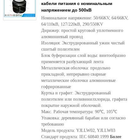
кабели питания с номинальным
напряжением до 500кВ
Номинальное напряжение: 50/66KV, 64/66KV,
64/110кВ, 127/220кВ, 290/550KV
Дирижер: простой круговой уплотненного
алюминиевый провод
Изоляция: Экструдированный ужин чистый
сшитый полиэтилен
Блок буферизации слой воды: винтообразно
применяется разбухающий лента
Металлическая оболочка: продольно
прикладной, непрерывно сварные
металлические оболочки алюминиевые
гофрированные
Куртка и графит: Экструдированный
полиэтилен или поливинилхлорида, графита
покрытие наружной оболочкой.
Макс. Рабочая температура: 90℃, 105℃
Упаковка: деревянный барабан или согласно
требованию
Модель продукта: YJLLW02, YJLLW03
Стандарт продукта: IEC 60840:1999
Более