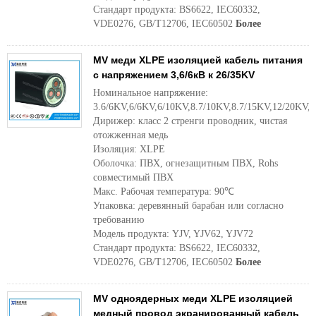
Стандарт продукта: BS6622, IEC60332,
VDE0276, GB/T12706, IEC60502
Более
MV меди XLPE изоляцией кабель питания
с напряжением 3,6/6кВ к 26/35KV
Номинальное напряжение:
3.6/6KV,6/6KV,6/10KV,8.7/10KV,8.7/15KV,12/20KV,
Дирижер: класс 2 стренги проводник, чистая
отожженная медь
Изоляция: XLPE
Оболочка: ПВХ, огнезащитным ПВХ, Rohs
совместимый ПВХ
Макс. Рабочая температура: 90℃
Упаковка: деревянный барабан или согласно
требованию
Модель продукта: YJV, YJV62, YJV72
Стандарт продукта: BS6622, IEC60332,
VDE0276, GB/T12706, IEC60502
Более
MV одноядерных меди XLPE изоляцией
медный провод экранированный кабель