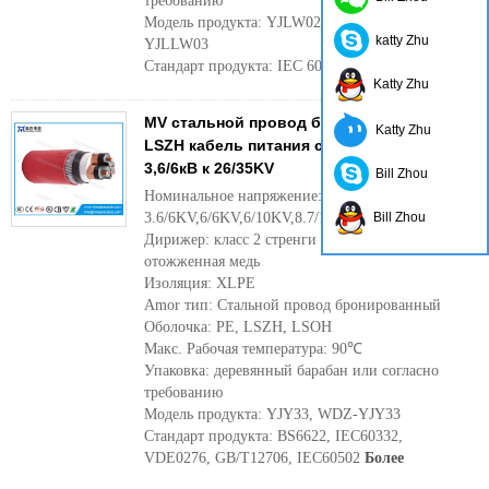
требованию
Модель продукта: YJLW02, YJLW03, YJLLW02,
katty Zhu
YJLLW03
Стандарт продукта: IEC 60840:1999
Более
Katty Zhu
MV стальной провод бронированный
Katty Zhu
LSZH кабель питания с напряжением
3,6/6кВ к 26/35KV
Bill Zhou
Номинальное напряжение:
3.6/6KV,6/6KV,6/10KV,8.7/10KV,8.7/15KV,12/20KV,
Bill Zhou
Дирижер: класс 2 стренги проводник, чистая
отожженная медь
Изоляция: XLPE
Amor тип: Стальной провод бронированный
Оболочка: PE, LSZH, LSOH
Макс. Рабочая температура: 90℃
Упаковка: деревянный барабан или согласно
требованию
Модель продукта: YJY33, WDZ-YJY33
Стандарт продукта: BS6622, IEC60332,
VDE0276, GB/T12706, IEC60502
Более