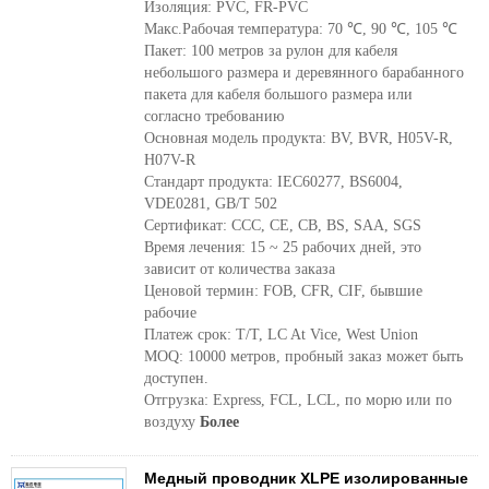
Изоляция: PVC, FR-PVC
Макс.Рабочая температура: 70 ℃, 90 ℃, 105 ℃
Пакет: 100 метров за рулон для кабеля
небольшого размера и деревянного барабанного
пакета для кабеля большого размера или
согласно требованию
Основная модель продукта: BV, BVR, H05V-R,
H07V-R
Стандарт продукта: IEC60277, BS6004,
VDE0281, GB/T 502
Сертификат: CCC, CE, CB, BS, SAA, SGS
Время лечения: 15 ~ 25 рабочих дней, это
зависит от количества заказа
Ценовой термин: FOB, CFR, CIF, бывшие
рабочие
Платеж срок: T/T, LC At Vice, West Union
MOQ: 10000 метров, пробный заказ может быть
доступен.
Отгрузка: Express, FCL, LCL, по морю или по
воздуху
Более
Медный проводник XLPE изолированные