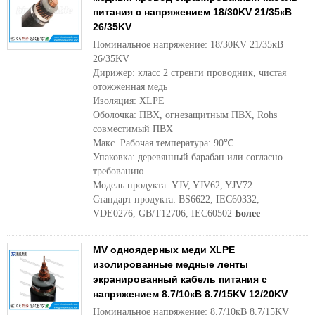
питания с напряжением 18/30KV 21/35кВ
26/35KV
Номинальное напряжение: 18/30KV 21/35кВ
26/35KV
Дирижер: класс 2 стренги проводник, чистая
отожженная медь
Изоляция: XLPE
Оболочка: ПВХ, огнезащитным ПВХ, Rohs
совместимый ПВХ
Макс. Рабочая температура: 90℃
Упаковка: деревянный барабан или согласно
требованию
Модель продукта: YJV, YJV62, YJV72
Стандарт продукта: BS6622, IEC60332,
VDE0276, GB/T12706, IEC60502
Более
MV одноядерных меди XLPE
изолированные медные ленты
экранированный кабель питания с
напряжением 8.7/10кВ 8.7/15KV 12/20KV
Номинальное напряжение: 8.7/10кВ 8.7/15KV