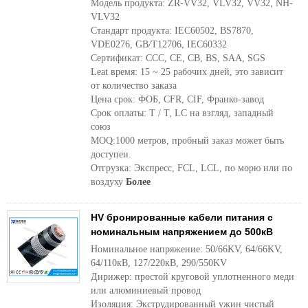
Модель продукта: ZR-VV32, VLV32, VV32, NH-
VLV32
Стандарт продукта: IEC60502, BS7870,
VDE0276, GB/T12706, IEC60332
Сертификат: CCC, CE, CB, BS, SAA, SGS
Leat время: 15 ~ 25 рабочих дней, это зависит
от количество заказа
Цена срок: ФОБ, CFR, CIF, Франко-завод
Срок оплаты: T / T, LC на взгляд, западный
союз
MOQ:1000 метров, пробный заказ может быть
доступен.
Отгрузка: Экспресс, FCL, LCL, по морю или по
воздуху
Более
HV бронированные кабели питания с
номинальным напряжением до 500кВ
Номинальное напряжение: 50/66KV, 64/66KV,
64/110кВ, 127/220кВ, 290/550KV
Дирижер: простой круговой уплотненного меди
или алюминиевый провод
Изоляция: Экструдированный ужин чистый