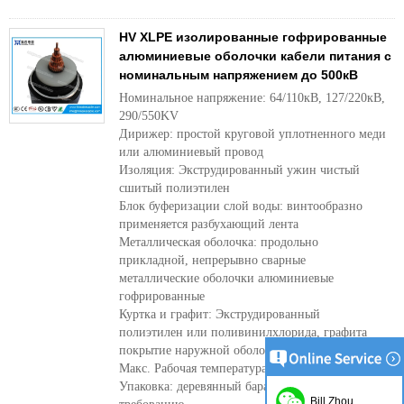
HV XLPE изолированные гофрированные
алюминиевые оболочки кабели питания с
номинальным напряжением до 500кВ
Номинальное напряжение: 64/110кВ, 127/220кВ,
290/550KV
Дирижер: простой круговой уплотненного меди
или алюминиевый провод
Изоляция: Экструдированный ужин чистый
сшитый полиэтилен
Блок буферизации слой воды: винтообразно
применяется разбухающий лента
Металлическая оболочка: продольно
прикладной, непрерывно сварные
металлические оболочки алюминиевые
гофрированные
Куртка и графит: Экструдированный
полиэтилен или поливинилхлорида, графита
покрытие наружной оболочкой.
Макс. Рабочая температура: 90℃, 105℃
Упаковка: деревянный барабан или согласно
Bill Zhou