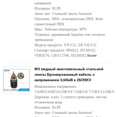
алюминий
Изоляция: XLPE
Amor тип: Стальной ленты Armored
Оболочка: ПВХ, огнезащитным ПВХ, Rohs
совместимый ПВХ
Макс. Рабочая температура: 90℃
Упаковка: деревянный барабан или согласно
требованию
Модель продукта: YJLV22, ZR-YJLV22
Стандарт продукта: BS6622, IEC60332,
VDE0276, GB/T12706, IEC60502
Более
MV медный многожильный стальной
ленты Бронированный кабель с
напряжением 3,6/6кВ к 26/35KV
Номинальное напряжение:
3.6/6KV,6/6KV,6/10KV,8.7/10KV,8.7/15KV,12/20KV,
Дирижер: класс 2 стренги проводник, чистая
отожженная медь
Изоляция: XLPE
Amor тип: Стальной ленты Armored