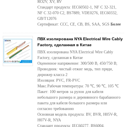
RO2V, XV, RV
Стандарт продукта: IEC60502-1, NF C 32-321,
NF C 32-070 C2, BS7889, VDE0276, IEC60332,
GB/T12076
Сертификат: CCC, CE, CB, BS, SAA, SGS
Более
ПВХ изолирована NYA Electrical Wire Cably
Factory, сделанная в Китае
ПВХ изолирована NYA Electrical Wire Cably
Factory, сделанная в Китае
Оцененное напряжение: 300/500 В, 450/750 В;
Проводник: чистый отжиг медь, тип пряди,
дирижер класса 2
Изоляция: PVC, FR-PVC
Макс.Рабочая температура: 70 ℃, 90 ℃, 105 ℃
Пакет: 100 метров за рулон для кабеля
небольшого размера и деревянного барабанного
пакета для кабеля большого размера или
согласно требованию
Основная модель продукта: BV, BVR, H05V-R,
H07V-R, NYA
Стандарт продукта: IEC60277, BS6004,