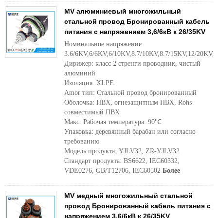
MV алюминиевый многожильный
стальной провод Бронированный кабель
питания с напряжением 3,6/6кВ к 26/35KV
Номинальное напряжение:
3.6/6KV,6/6KV,6/10KV,8.7/10KV,8.7/15KV,12/20KV,
Дирижер: класс 2 стренги проводник, чистый
алюминий
Изоляция: XLPE
Amor тип: Стальной провод бронированный
Оболочка: ПВХ, огнезащитным ПВХ, Rohs
совместимый ПВХ
Макс. Рабочая температура: 90℃
Упаковка: деревянный барабан или согласно
требованию
Модель продукта: YJLV32, ZR-YJLV32
Стандарт продукта: BS6622, IEC60332,
VDE0276, GB/T12706, IEC60502
Более
MV медный многожильный стальной
провод Бронированный кабель питания с
напряжением 3,6/6кВ к 26/35KV