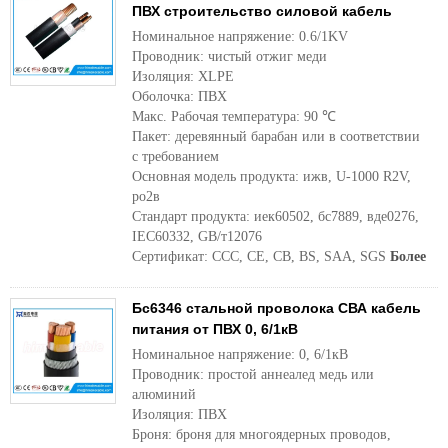
ПВХ строительство силовой кабель
Номинальное напряжение: 0.6/1KV
Проводник: чистый отжиг меди
Изоляция: XLPE
Оболочка: ПВХ
Макс. Рабочая температура: 90 ℃
Пакет: деревянный барабан или в соответствии
с требованием
Основная модель продукта: ижв, U-1000 R2V,
ро2в
Стандарт продукта: иек60502, бс7889, вде0276,
IEC60332, GB/т12076
Сертификат: CCC, CE, CB, BS, SAA, SGS
Более
Бс6346 стальной проволока СВА кабель
питания от ПВХ 0, 6/1кВ
Номинальное напряжение: 0, 6/1кВ
Проводник: простой аннеалед медь или
алюминий
Изоляция: ПВХ
Броня: броня для многоядерных проводов,