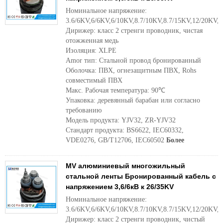
Номинальное напряжение:
3.6/6KV,6/6KV,6/10KV,8.7/10KV,8.7/15KV,12/20KV,
Дирижер: класс 2 стренги проводник, чистая
отожженная медь
Изоляция: XLPE
Amor тип: Стальной провод бронированный
Оболочка: ПВХ, огнезащитным ПВХ, Rohs
совместимый ПВХ
Макс. Рабочая температура: 90℃
Упаковка: деревянный барабан или согласно
требованию
Модель продукта: YJV32, ZR-YJV32
Стандарт продукта: BS6622, IEC60332,
VDE0276, GB/T12706, IEC60502
Более
MV алюминиевый многожильный
стальной ленты Бронированный кабель с
напряжением 3,6/6кВ к 26/35KV
Номинальное напряжение:
3.6/6KV,6/6KV,6/10KV,8.7/10KV,8.7/15KV,12/20KV,
Дирижер: класс 2 стренги проводник, чистый