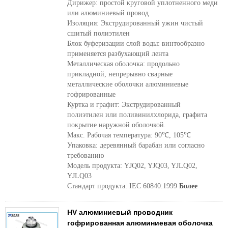
Дирижер: простой круговой уплотненного меди
или алюминиевый провод
Изоляция: Экструдированный ужин чистый
сшитый полиэтилен
Блок буферизации слой воды: винтообразно
применяется разбухающий лента
Металлическая оболочка: продольно
прикладной, непрерывно сварные
металлические оболочки алюминиевые
гофрированные
Куртка и графит: Экструдированный
полиэтилен или поливинилхлорида, графита
покрытие наружной оболочкой.
Макс. Рабочая температура: 90℃, 105℃
Упаковка: деревянный барабан или согласно
требованию
Модель продукта: YJQ02, YJQ03, YJLQ02,
YJLQ03
Стандарт продукта: IEC 60840:1999
Более
HV алюминиевый проводник
гофрированная алюминиевая оболочка