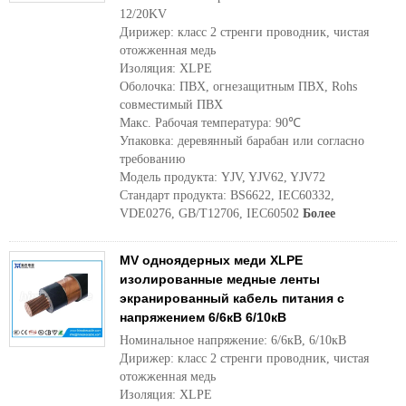
12/20KV
Дирижер: класс 2 стренги проводник, чистая
отожженная медь
Изоляция: XLPE
Оболочка: ПВХ, огнезащитным ПВХ, Rohs
совместимый ПВХ
Макс. Рабочая температура: 90℃
Упаковка: деревянный барабан или согласно
требованию
Модель продукта: YJV, YJV62, YJV72
Стандарт продукта: BS6622, IEC60332,
VDE0276, GB/T12706, IEC60502
Более
MV одноядерных меди XLPE
изолированные медные ленты
экранированный кабель питания с
напряжением 6/6кВ 6/10кВ
Номинальное напряжение: 6/6кВ, 6/10кВ
Дирижер: класс 2 стренги проводник, чистая
отожженная медь
Изоляция: XLPE