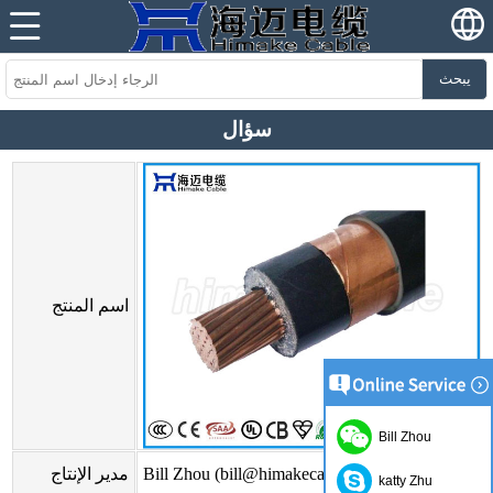
يبحث
سؤال
اسم المنتج
Bill Zhou
Bill Zhou (bill@himakecable.com)
مدير الإنتاج
katty Zhu