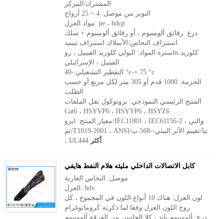
المشترك/المركز
النوبر من موصل: 4 ~ 25 أزواج
مواد العزل: pe ، hdcp
درع: رقائق ألومنيوم ، أو رقائق ألومنيوم + سلك
استنزاف النحاس/الأسلاك استنزاف تيننيد
ستره المواد: البولي كلوريد الفينيل ، روhs كلوريد
الفينيل ، الإسرائيلي
التقطير التشغيلي:-40 °c-+ 75 °c
الحزمة: 1000 قدم أو 305 متر لكل مربع أو حسب
الطلب
المنتج الرئيسي النموذجي: بروتوكول نقل الملفات
Cat6 ، HSYVP6 ، HSYYP6 ، HSYZ6
معيار المنتج: ايزو/IEC11801 ، IEC61156-2 ، والتي
تم/T1019-2001 ، ANSI/تيا/تقييم الأثر البيئي--568 ب
أكثر
، UL444
كابل الاتصالات الداخلي مليئه هلام النفط هايفي
موصل: النحاس العارية
العزل: hdv
لون العزل: هناك 10 أنواع اللون في المجموع ، كل
زوج اللون العزل وفقا لما ذكرته كروماتوغرام
درع: ألومنيوم باند ، كلا الجانبين من الفرقة ألومنيوم