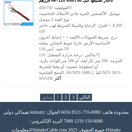
فرزهم HF-110 النار تصنيفها كبل 450/750V
الفولطية: 450/750V
موصل: الأكسجين الحرة عادي الأسلاك النحاسية،
نوع الفئة 2 موصل
العزل: الزجاج والميكا الشريط لهب حاجز + X-HF-
110
درع: شريط الحيوانات الأليفة + + إحباط آخرون
الأساسية الأرض عاريا خيوط النحاس معلبة
غمد: أسر-110-TP
ماكس. درجة حرارة التشغيل: 110℃
الحزمة: 100 متر كل لفة، أو 500 متر الواحد بكرة،
أو اسطوانة خشبية، أو وفقا للشرط
المنتج القياسية: AS/NZS 5000.2، كما/NZS 3013-
أكثر
WS52W
التالي
3
2
1
سابق
هيماكي دولي industry محدودة هاتف: 0086-755-8521 6656 الجوال:
0086-150 1259 7988 البريد الإلكتروني :
معلومات@himakeCable.com جميع الحقوق: 2025-Himake