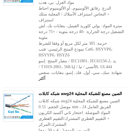
مواد العزل: بي، هدب
الدرع: رقائق الألومنيوم، أو الألومنيوم احباط
+ النحاس استنزاف الأسلاك / المعلبة سلك
استنزاف
سترة المواد: بولي كلوريد الفينيل، بنفايات بك، لش
التشغيل درجة الحرارة: -40 درجة مئوية - +75 درجة
مئوية
حزمة: 305 متر لكل مربع أو وفقا للشرط
نموذج المنتج الرئيسي: فتب Cat6، HSYVP6،
HSYYP6، HSYZ6
معيار المنتج: إسو / IEC11801، IEC61156-2، يد
/ T1019-2001، أنسي / تيا / إيا-568B، UL444
شهادة: سك، سي، أول، فك، إسو، بنفايات، سغس
أكثر
شبكه كابلات awg24 الصين مصنع للشبكة المحلية
شبكه كابلات awg24 الصين مصنع للشبكة المحلية
موصل الحجم: 0.51 mm ، 24 الفريق العامل
المواد الموصلة: احتجاز ثاني أكسيد الكربون
+ التقييم القطري المشترك/التقييم القطري
المشترك/المركز
النور من الموصل: 4 ~ 50 زوجا