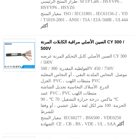
طراز المنتج الرئيسي: SFTP Cat6 ، HSYVP6 ،
HSYYP6 ، HSYZ6
معيار المنتج: ISO / IEC11801 ، IEC61156-2 ، YD
/ T1019-2001 ، ANSI / TIA / EIA-568B ، UL444
أكثر
الصين الأصلي مراقبة الكابلات المرنة CY 300 /
500V
الصين الأصلي كابل التحكم المرنة عرضه CY 300
/ 500V
الفولطية المقدرة: 300 / 500V 450 / 750V
موصل: النحاس الملدنة النقي ، أو النحاس المعلبة
العزل: PVC ، مثبطات اللهب PVC
الدرع: الأسلاك النحاسية تجديل الشاشة
غمد: PVC ، PVC مثبطات اللهب
ماكس. درجة حرارة التشغيل: 70 ℃ ، 90 ℃
الحزمة: 100 متر لكل لفة ، طبل خشبي ، أو وفقا
للشرط
معيار المنتج: IEC60277 ، BS6500 ، VDE0250
أكثر
الشهادة: CE ، CB ، BS ، VDE ، UL ، SAA