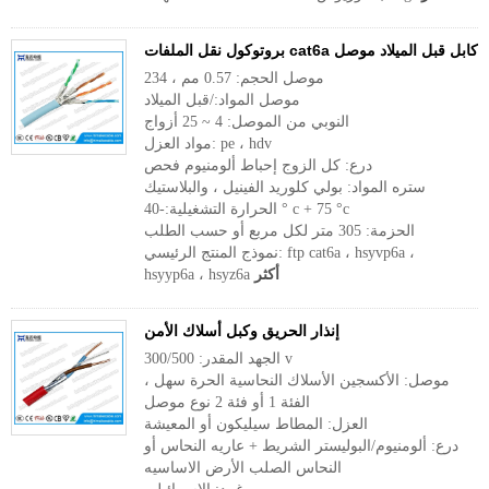
بروتوكول نقل الملفات cat6a كابل قبل الميلاد موصل
موصل الحجم: 0.57 مم ، 234
موصل المواد:/قبل الميلاد
النوبي من الموصل: 4 ~ 25 أزواج
مواد العزل: pe ، hdv
درع: كل الزوج إحباط ألومنيوم فحص
ستره المواد: بولي كلوريد الفينيل ، والبلاستيك
الحرارة التشغيلية:-40 ° c + 75 °c
الحزمة: 305 متر لكل مربع أو حسب الطلب
نموذج المنتج الرئيسي: ftp cat6a ، hsyvp6a ،
أكثر
hsyyp6a ، hsyz6a
إنذار الحريق وكبل أسلاك الأمن
الجهد المقدر: 300/500 v
موصل: الأكسجين الأسلاك النحاسية الحرة سهل ،
الفئة 1 أو فئة 2 نوع موصل
العزل: المطاط سيليكون أو المعيشة
درع: ألومنيوم/البوليستر الشريط + عاريه النحاس أو
النحاس الصلب الأرض الاساسيه