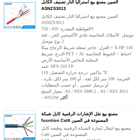
الصين مصنع بيع استراليا النار تصنيف الكابل
ASNZS3013
الصين مصنع بيع استراليا النار تصنيف الكابل
ASNZS3013
الفولطية المقدرة: 450 / 750V
موصل: الأسلاك النحاسية عادي الأكسجين الحر ، فئة
2 نوع موصل
العزل: حاجز شعلة شريط الزجاج ميكا + X-HF-110
الدرع: شريط PET + Al. احباط + الخيوط النحاسية
المعلبة النحاس الأساسية الأرض
غمد: HFS-110-TP
ماكس. درجة حرارة التشغيل: 110 ℃
الحزمة: 100 متر لكل لفة ، أو 500 متر لكل بكرة ،
أو برميل خشبي ، أو حسب المتطلبات
معيار المنتج: AS / NZS 5000.2 ، AS / NZS 3013
أكثر
- WS52W
مصنع بيع نقل الإشارات الرقمية كابل شبكة
fucntion Cat6 المصنوعة في الصين
مصنع بيع انتقال إشارة الشبكة الرقمية وظيفة كابل
Cat6 المصنوعة في الصين