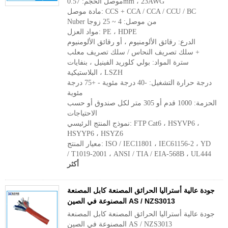
موصل الحجم: 0.57mm ، 23AWG
مادة موصل: CCS + CCA / CCA / CCU / BC
Nuber من موصل: 4 ~ 25 زوجا
مواد العزل: PE ، HDPE
الدرع: رقائق الألومنيوم ، أو رقائق الألومنيوم
+ سلك تصريف النحاس / سلك تصريف معلب
سترة المواد: بولي كلوريد الفينيل ، بنفايات
البلاستيكية ، LSZH
درجة حرارة التشغيل: -40 درجة مئوية - +75 درجة
مئوية
الحزمة: 1000 قدم أو 305 متر لكل صندوق أو حسب
الاحتياجات
نموذج المنتج الرئيسي: FTP Cat6 ، HSYVP6 ،
HSYYP6 ، HSYZ6
معيار المنتج: ISO / IEC11801 ، IEC61156-2 ، YD
/ T1019-2001 ، ANSI / TIA / EIA-568B ، UL444
أكثر
جودة عالية أستراليا الحرائق المصنعة كابل المصنعة
المصنوعة في الصين AS / NZS3013
جودة عالية أستراليا الحرائق المصنعة كابل المصنعة
المصنوعة في الصين AS / NZS3013