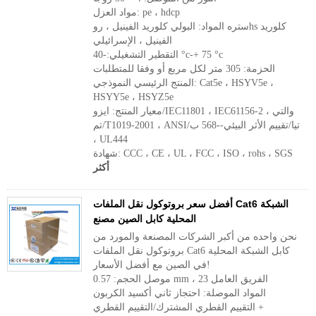
مواد العزل: pe ، hdcp
ستره المواد: البولي كلوريد الفينيل ، روhs كلوريد
الفينيل ، الإسرائيلي
التقطير التشغيلي:-40 °c-+ 75 °c
الحزمة: 305 متر لكل مربع أو وفقا للمتطلبات
المنتج الرئيسي النموذجي: Cat5e ، HSYV5e ،
HSYY5e ، HSYZ5e
معيار المنتج: ايزو/IEC11801 ، IEC61156-2 ، والتي
تم/T1019-2001 ، ANSI/تيا/تقييم الأثر البيئي--568 ب
، UL444
شهادة: CCC ، CE ، UL ، FCC ، ISO ، rohs ، SGS
أكثر
أفضل سعر بروتوكول نقل الملفات Cat6 الشبكة
المحلية كابل الصين مصنع
نحن واحده من أكبر الشركات المصنعة والمورد من
بروتوكول نقل الملفات Cat6 كابل الشبكة المحلية
في الصين مع أفضل الأسعار!
موصل الحجم: 0.57 mm ، 23 الفريق العامل
المواد الموصلة: احتجاز ثاني أكسيد الكربون
+ التقييم القطري المشترك/التقييم القطري