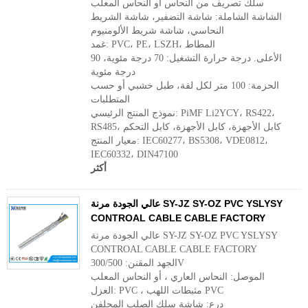
سلك تصريف من النحاس أو النحاس المعلب
الشاشة الشاملة: شاشة التضفير، شاشة الشريط
النحاسي، شاشة شريط الألومنيوم
غمد: PVC، PE، LSZH، المطاط
الأعلى. درجة حرارة التشغيل: 70 درجة مئوية، 90
درجة مئوية
الحزمة: 100 متر لكل لفة، طبل خشبي أو حسب
المتطلبات
نموذج المنتج الرئيسي: PiMF Li2YCY، RS422،
RS485، كابل الأجهزة، كابل الأجهزة، كابل التحكم
معيار المنتج: IEC60277، BS5308، VDE0812،
IEC60332، DIN47100
أكثر
عالي الجودة مرنة SY-JZ SY-OZ PVC YSLYSY
CONTROAL CABLE CABLE FACTORY
عالي الجودة مرنة SY-JZ SY-OZ PVC YSLYSY
CONTROAL CABLE CABLE FACTORY
الجهد المقنن: 300/500V
الموصل: النحاس العاري ، أو النحاس المعلب
العزل: PVC ، مثبطات اللهب PVC
درع: شاشة سلك الصلب المجلفن