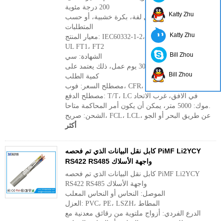
200 درجة مئوية
Katty Zhu
الحزمة: 100 متر لكل لفة، بكرة خشبية، أو حسب
المتطلبات
Katty Zhu
معيار المنتج: IEC60332-1-2، VDE 0482-332-1-2،
UL FT1، FT2
Bill Zhou
الشهادة: سي
المهلة الزمنية: 20 ~ 30 يوم عمل، ذلك يعتمد على
Bill Zhou
كمية الطلب
مصطلح السعر: فوب، CFR، CIF، EXW
مصطلح الدفع: T/T، LC في الافق، غرب الاتحاد
موك: 5000 متر، يمكن أن يكون أمر المحاكمة متاحا.
الشحن: صريح، FCL، LCL، عن طريق البحر أو الجو
أكثر
كابل نقل البيانات الذي تم فحصه PiMF Li2YCY
RS422 RS485 واجهة الأسلاك
كابل نقل البيانات الذي تم فحصه PiMF Li2YCY
RS422 RS485 واجهة الأسلاك
الموصل: النحاس أو النحاس المعلب
العزل: PVC، PE، LSZH، المطاط
الدرع الفردي: أزواج ملتوية من رقائق معدنية مع