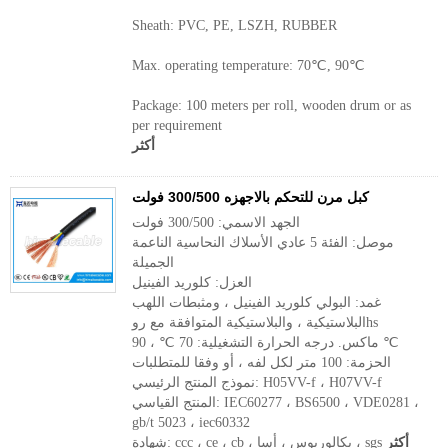
Sheath: PVC, PE, LSZH, RUBBER
Max. operating temperature: 70℃, 90℃
Package: 100 meters per roll, wooden drum or as
per requirement
أكثر
كبل مرن للتحكم بالاجهزه 300/500 فولت
الجهد الاسمي: 300/500 فولت
موصل: الفئة 5 عادي الأسلاك النحاسية الناعمة
الجميلة
العزل: كلوريد الفينيل
غمد: البولي كلوريد الفينيل ، ومثبطات اللهب
البلاستيكية ، والبلاستيكية المتوافقة مع روhs
ماكس. درجه الحرارة التشغيلية: 70 ℃ ، 90 ℃
الحزمة: 100 متر لكل لفه ، أو وفقا للمتطلبات
نموذج المنتج الرئيسي: H05VV-f ، H07VV-f
المنتج القياسي: IEC60277 ، BS6500 ، VDE0281 ،
gb/t 5023 ، iec60332
أكثر
شهادة: ccc ، ce ، cb ، بكالوريوس ، أسا ، sgs