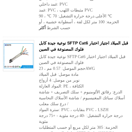
غمد داخلي: PVC
غمد: PVC ، مثبطات اللهب PVC
الأعلى.درجة حرارة التشغيل: 70 ℃ ، 90 ℃
الحزمة: 100 متر لكل لفة ، أسطوانة خشبية ، أو
حسب الشرط
أكثر
نوعية جيدة كابل SFTP Cat6 قبل الميلاد اجتياز اختبار
فلوك المصنوعة في الصين
نوعية جيدة كابل SFTP Cat6 قبل الميلاد اجتياز اختبار
فلوك المصنوعة في الصين
حجم الموصل: 0.57 مم ، 23AWG
مادة موصل: قبل الميلاد
نوبر من موصل: 4 أزواج
المواد العازلة: PE ، الكثافة
الدرع: رقائق الألومنيوم + سلك التصريف + شاشة
أسلاك سبائك المغنيسيوم / شاشة الأسلاك النحاسية
/ درع سلك معلب
سترة المواد: PVC ، بنفايات PVC ، LSZH
درجة حرارة التشغيل: -40 درجة مئوية - +75 درجة
مئوية
الحزمة: 305 متر لكل مربع أو حسب المتطلبات