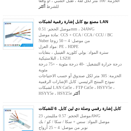
الحزمة: 100 متر لكل لفة ، طبل خشبي ، أو وفقا
للشرط
أكثر
مصنع بيع كابل إشارة رقمية لشبكات LAN
موصل الحجم: 0.51mm ، 24AWG
مادة موصل: CCS + CCA / CCA / CCU / BC
Nuber من موصل: 4 ~ 50 زوجا
مواد العزل: PE ، HDPE
سترة المواد: بولي كلوريد الفينيل ، بنفايات
البلاستيكية ، LSZH
درجة حرارة التشغيل: -40 درجة مئوية - +75 درجة
مئوية
الحزمة: 305 متر لكل صندوق أو حسب الاحتياجات
نموذج المنتج الرئيسي: كابل الإشارات الرقمية
لشبكات LAN Cat5e ، FTP Cat5e ، HSYV5e ،
أكثر
HSYY5e ، HSYZ5e
كابل إشارة رقمي وصلة دي لين كابل. 6 للشبكات
موصل الحجم: 0.57 ملليمتر، 23AWG
موصل المواد: سس + سكا / سكا / كو / بك
نوبر من موصل: 4 ~ 25 أزواج