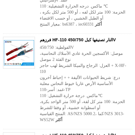
غمد: الإسرائيلي
ماكس. درجه الحرارة التشغيلية: 110 ℃
الحزمة: 100 متر لكل لفه ، أو 500 متر لكل بكره ،
أو الطبل الخشبي ، أو حسب الاقتضاء
أكثر
معيار المنتج: bs6387 ، iec60331
فرزهم HF-110 النار تصنيفها كبل 450/750V
الفولطية: 450/750V
موصل: الأكسجين الحرة عادي الأسلاك النحاسية،
نوع الفئة 2 موصل
العزل: الزجاج والميكا الشريط لهب حاجز + X-HF-
110
درع: شريط الحيوانات الأليفة + + إحباط آخرون
الأساسية الأرض عاريا خيوط النحاس معلبة
غمد: أسر-110-TP
ماكس. درجة حرارة التشغيل: 110℃
الحزمة: 100 متر كل لفة، أو 500 متر الواحد بكرة،
أو اسطوانة خشبية، أو وفقا للشرط
المنتج القياسية: AS/NZS 5000.2، كما/NZS 3013-
أكثر
WS52W