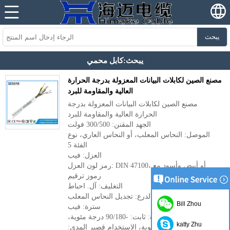
يبحث
يبحث:كابل محمي
مصنع الصين لكابلات البيانات المعزولة بدرجة الحرارة
العالية والمقاومة للبرد
مصنع الصين لكابلات البيانات المعزولة بدرجة
الحرارة العالية والمقاومة للبرد
الجهد المقنن: 300/500 فولت
الموصل: النحاس المعلب، أو النحاس العاري، نوع
الفئة 5
العزل: فيب
رمز لون العزل: DIN 47100، أو أبيض وأسود مع
رموز ترقيم
التغليف: آل. احباط
الدرع: تجديل النحاس المعلب
Bill Zhou
سترة: فيب
نطاق درجة الحرارة: ثابت: -90/180 درجة مئوية،
katty Zhu
مرن: -55/180 درجة مئوية، الاستخدام قصير المدى: