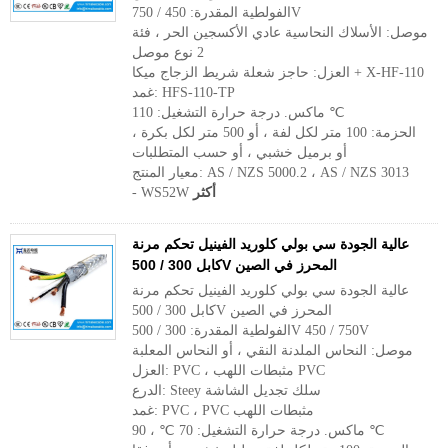
الفولطية المقدرة: 450 / 750V
موصل: الأسلاك النحاسية عادي الأكسجين الحر ، فئة
2 نوع موصل
العزل: حاجز شعلة شريط الزجاج ميكا + X-HF-110
غمد: HFS-110-TP
ماكس. درجة حرارة التشغيل: 110 ℃
الحزمة: 100 متر لكل لفة ، أو 500 متر لكل بكرة ،
أو برميل خشبي ، أو حسب المتطلبات
معيار المنتج: AS / NZS 5000.2 ، AS / NZS 3013
أكثر
- WS52W
عالية الجودة سي بولي كلوريد الفينيل تحكم مرنة
كابل 300 / 500V المحرز في الصين
عالية الجودة سي بولي كلوريد الفينيل تحكم مرنة
كابل 300 / 500V المحرز في الصين
الفولطية المقدرة: 300 / 500V 450 / 750V
موصل: النحاس الملدنة النقي ، أو النحاس المعلبة
العزل: PVC ، مثبطات اللهب PVC
الدرع: Steey سلك تجديل الشاشة
غمد: PVC ، PVC مثبطات اللهب
ماكس. درجة حرارة التشغيل: 70 ℃ ، 90 ℃