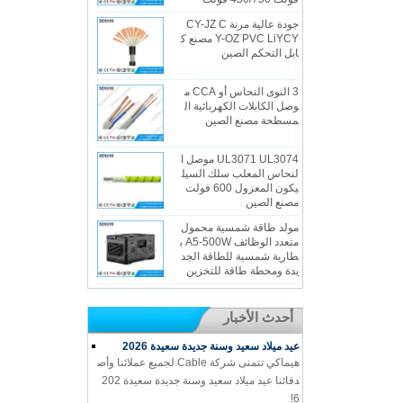
جودة عالية مرنة CY-JZ C
Y-OZ PVC LiYCY مصنع ك
ابل التحكم الصين
3 النوى النحاس أو CCA م
وصل الكابلات الكهربائية ال
مسطحة مصنع الصين
UL3071 UL3074 موصل ا
لنحاس المعلب سلك السيل
يكون المعزول 600 فولت
مصنع الصين
مولد طاقة شمسية محمول
متعدد الوظائف A5-500W ب
طارية شمسية للطاقة الجد
يدة ومحطة طاقة للتخزين
أحدث الأخبار
عيد ميلاد سعيد وسنة جديدة سعيدة 2026
هيماكي تتمنى شركة Cable لجميع عملائنا وأص
دقائنا عيد ميلاد سعيد وسنة جديدة سعيدة 202
6!