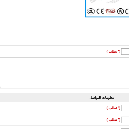
(* تطلب )
معلومات للتواصل
(* تطلب )
(* تطلب )