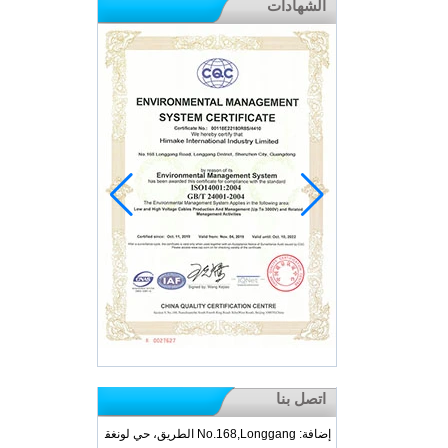
الشهادات
اتصل بنا
إضافة: No.168,Longgang الطريق، حي لونغق