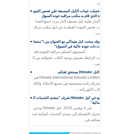
ز...
حصلت عينات الكبل المصنفة علي فحص الجود
ة الذي قام به مكتب مراقبه جوده السوق
أخبار طيبة كبل تصنيف النار مرت جميع العينا
ت فحص الجودة القيام به من قبل مكتب مراق
ب...
وقد منحت كبل هيماكي مع العنوان من \"منتجا
ت ذات جودة عالية في السوق\"
المستوى المحلي مراقبة الجودة قام
ت الرابطة بتفتيش نوعية كابلات عشوائية من ال
س...
كابل Himake يستحق ثقتكم
Himake International Industry Limited هي
شركة رائدة متخصصة في تصنيع الأسلاك والكاب
لات الكهربائية ، ...
ودعي كبل Himake شرف "منتدى الخدمات ال
مالية"
في 5 نوفمبر 2016، كبل Himake ودعي
شرف الانضمام إلى منتدى الخدمات المالية است
ضافته في ...