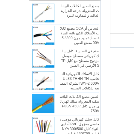
مصنع الصين لكابلات البيانا
ت المعزولة بدرجة الحرارة
العالية والمقاومة للبرد
النحاس أو CCA مصنع كابلا
ت الأسلاك الكهربائية المرن
ة سلك تمديد مرن 300 / 5
00V مصنع الصين
صنع في الصين 3 كابل سل
ك كهربائي مسطح موصل
مزدوج مسطح مع كابل TP
S الأرضي في الصين
كابل الأسلاك الكهربائية الن
حاسية UL83 THHN-TH
WN-2 600V الشركة المص
نعة للكابلات الصينية
الصين مصنع الكابلات البلاس
تيكية المعزولة سلك كهربائ
ي مرن كابل PuGV 450 /
750V
كابل سلك كهربائي موصل ن
حاسي معزول PVC أحادي
النواة كابل NYA 300/500
فولت 450/750 فولت