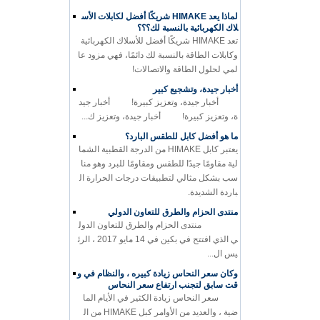
لماذا يعد HIMAKE شريكًا أفضل لكابلات الأس
لاك الكهربائية بالنسبة لك؟؟؟
تعد HIMAKE شريكًا أفضل للأسلاك الكهربائية
وكابلات الطاقة بالنسبة لك دائمًا، فهي مزود عا
لمي لحلول الطاقة والاتصالات!
أخبار جيدة، وتشجيع كبير
أخبار جيدة، وتعزيز كبيرة! أخبار جيد
ة، وتعزيز كبيرة! أخبار جيدة، وتعزيز ك...
ما هو أفضل كابل للطقس البارد؟
يعتبر كابل HIMAKE من الدرجة القطبية الشما
لية مقاومًا جيدًا للطقس ومقاومًا للبرد وهو منا
سب بشكل مثالي لتطبيقات درجات الحرارة ال
باردة الشديدة.
منتدى الحزام والطرق للتعاون الدولي
منتدى الحزام والطرق للتعاون الدول
ي الذي افتتح في بكين في 14 مايو 2017 ، الرئ
يس ال...
وكان سعر النحاس زيادة كبيره ، والنظام في و
قت سابق لتجنب ارتفاع سعر النحاس
سعر النحاس زيادة الكثير في الأيام الما
ضية ، والعديد من الأوامر كبل HIMAKE من ال