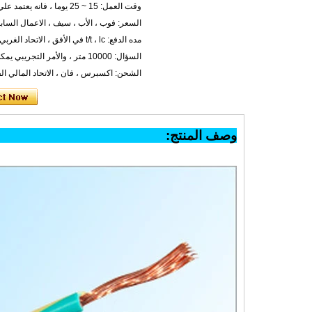
وقت العمل: 15 ~ 25 يوما ، فانه يعتمد علي كميه الطلب
السعر: فوب ، الأب ، سيف ، الاعمال الساب
مده الدفع: t/t ، lc في الأفق ، الاتحاد الغربي
السؤال: 10000 متر ، والأمر التجريبي يمكن ان تكون متاحه.
الشحن: اكسبرس ، فان ، الاتحاد المالي الف
وصف المن