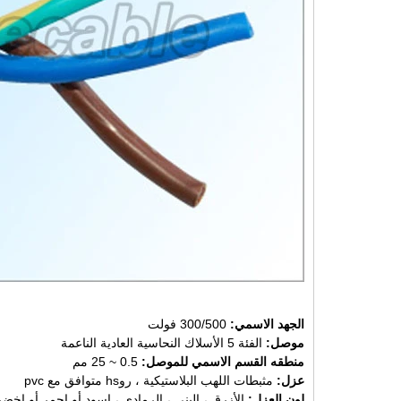
الجهد الاسمي:
300/500 فولت
موصل:
الفئة 5 الأسلاك النحاسية العادية الناعمة
منطقه القسم الاسمي للموصل:
0.5 ~ 25 مم
عزل:
مثبطات اللهب البلاستيكية ، روhs متوافق مع pvc
لون العزل:
الأزرق ، البني ، الرمادي ، اسود أو احمر أو اخ