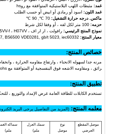
غمد:
مثبطات اللهب البلاستيكية المتوافقة مع روhs
غمد اللون:
اسود أو رمادي أو ابيض أو حسب الطلب
ماكس. درجه حرارة التشغيل:
70 ℃, 90 ℃
حزمه:
100 متر لكل لفه ، أو وفقا لكل شرط
نموذج المنتج الرئيسي:
رافولت ، ار ار اف ، H05VV-f ، H07VV
معيار المنتج:
7, BS6500 VDE0281, gb/t 5023, iec60332
خصائص الم
مرنه جدا لسهوله الانحناء ، وارتفاع مقاومه الحرارة ، وانخف
رائق ، ومقاومه الاشعه فوق البنفسجية أو المتوافقة مع rohs يمكن ان تكون متاحه وفقا للطلب.
تطبيق الم
تستخدم الكابلات للطاقة العامة غرض الإمداد والتوزيع ، للتحك
معلمه المنتج:
(المزيد من التفاصيل يرجى البريد الكتروني لنا: akecable.com
موصل المقطع
نوع
سمك العزل
سماكه الغمد
العرضي
موصل
ملم)
ملم)