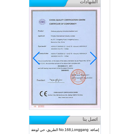
الشهادات
اتصل بنا
إضافة: No.168,Longgang الطريق، حي لونغق