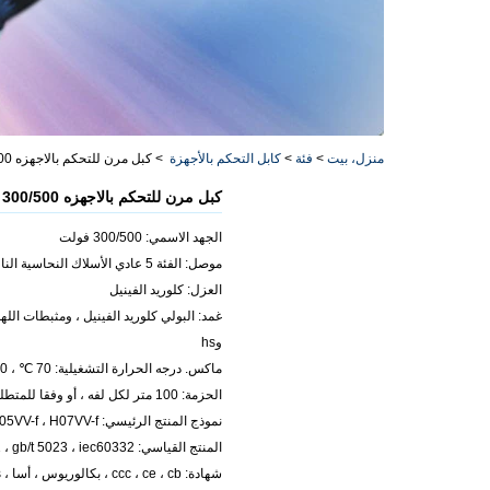
منزل، بيت
>
فئة
>
كابل التحكم بالأجهزة
>
كبل مرن للتحكم بالاجهزه 300/500 فولت
كبل مرن للتحكم بالاجهزه 300/500 فولت
الجهد الاسمي: 300/500 فولت
موصل: الفئة 5 عادي الأسلاك النحاسية الناعمة الجميلة
العزل: كلوريد الفينيل
غمد: البولي كلوريد الفينيل ، ومثبطات اللهب
وhs
ماكس. درجه الحرارة التشغيلية: 70 ℃ ، 90 ℃
الحزمة: 100 متر لكل لفه ، أو وفقا للمتطلبات
نموذج المنتج الرئيسي: H05VV-f ، H07VV-f
المنتج القياسي: IEC60277 ، BS6500 ، VDE0281 ، gb/t 5023 ، iec60332
شهادة: ccc ، ce ، cb ، بكالوريوس ، أسا ، sgs