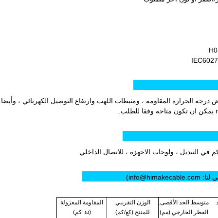
IEC6027
نتج:
اض درجه الحرارة المقاومة ، ومثبطات اللهب وارتفاع التوصيل الكهربائي ، وأيضا 
نتج:
م في التبديل ، ولوحات الاجهزه ، للاتصال الداخلي.
info@him)
متوسط الحد الأقصى.
الوزن التقريبي
المقاومة المعزولة
القطر الخارجي (مم)
للمنتج (كغ/كم)
(ω. كم)