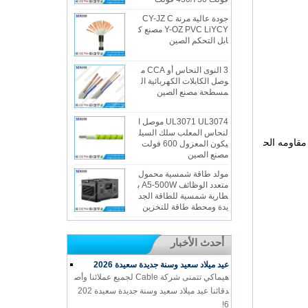
جودة عالية مرنة CY-JZ C
Y-OZ PVC LiYCY مصنع ك
ابل التحكم الصين
3 النوى النحاس أو CCA م
وصل الكابلات الكهربائية ال
مسطحة مصنع الصين
UL3071 UL3074 موصل ا
لنحاس المعلب سلك السيل
مقاومه الح
يكون المعزول 600 فولت
مصنع الصين
مولد طاقة شمسية محمول
متعدد الوظائف A5-500W ب
طارية شمسية للطاقة الجد
يدة ومحطة طاقة للتخزين
أحدث الأخبار
عيد ميلاد سعيد وسنة جديدة سعيدة 2026
هيماكي تتمنى شركة Cable لجميع عملائنا وأص
دقائنا عيد ميلاد سعيد وسنة جديدة سعيدة 202
6!