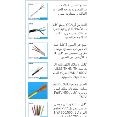
مصنع الصين لكابلات البيانا
ت المعزولة بدرجة الحرارة
العالية والمقاومة للبرد
النحاس أو CCA مصنع كابلا
ت الأسلاك الكهربائية المرن
ة سلك تمديد مرن 300 / 5
00V مصنع الصين
صنع في الصين 3 كابل سل
ك كهربائي مسطح موصل
مزدوج مسطح مع كابل TP
S الأرضي في الصين
كابل الأسلاك الكهربائية الن
حاسية UL83 THHN-TH
WN-2 600V الشركة المص
نعة للكابلات الصينية
الصين مصنع الكابلات البلاس
تيكية المعزولة سلك كهربائ
ي مرن كابل PuGV 450 /
750V
كابل سلك كهربائي موصل ن
حاسي معزول PVC أحادي
النواة كابل NYA 300/500
فولت 450/750 فولت