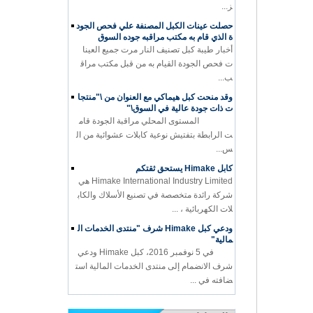
ز...
حصلت عينات الكبل المصنفة علي فحص الجود
ة الذي قام به مكتب مراقبه جوده السوق
أخبار طيبة كبل تصنيف النار مرت جميع العينا
ت فحص الجودة القيام به من قبل مكتب مراق
ب...
وقد منحت كبل هيماكي مع العنوان من \"منتجا
ت ذات جودة عالية في السوق\"
المستوى المحلي مراقبة الجودة قام
ت الرابطة بتفتيش نوعية كابلات عشوائية من ال
س...
كابل Himake يستحق ثقتكم
Himake International Industry Limited هي
شركة رائدة متخصصة في تصنيع الأسلاك والكاب
لات الكهربائية ، ...
ودعي كبل Himake شرف "منتدى الخدمات ال
مالية"
في 5 نوفمبر 2016، كبل Himake ودعي
شرف الانضمام إلى منتدى الخدمات المالية است
ضافته في ...