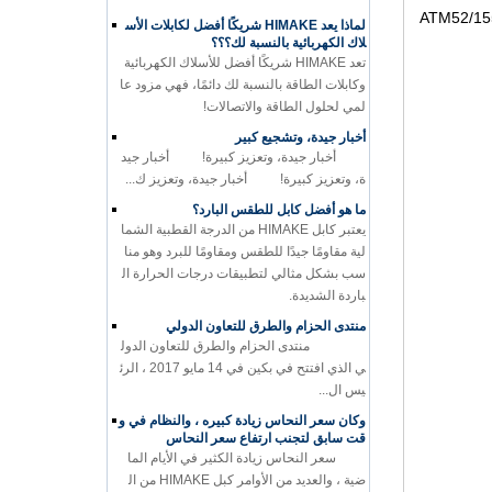
يثرنت، 1000Base-TX جيجابت إيثرنت، ATM52/155Mbps، 622M
لماذا يعد HIMAKE شريكًا أفضل لكابلات الأس
لاك الكهربائية بالنسبة لك؟؟؟
تعد HIMAKE شريكًا أفضل للأسلاك الكهربائية
وكابلات الطاقة بالنسبة لك دائمًا، فهي مزود عا
لمي لحلول الطاقة والاتصالات!
أخبار جيدة، وتشجيع كبير
أخبار جيدة، وتعزيز كبيرة! أخبار جيد
ة، وتعزيز كبيرة! أخبار جيدة، وتعزيز ك...
ما هو أفضل كابل للطقس البارد؟
يعتبر كابل HIMAKE من الدرجة القطبية الشما
لية مقاومًا جيدًا للطقس ومقاومًا للبرد وهو منا
سب بشكل مثالي لتطبيقات درجات الحرارة ال
باردة الشديدة.
منتدى الحزام والطرق للتعاون الدولي
منتدى الحزام والطرق للتعاون الدول
ي الذي افتتح في بكين في 14 مايو 2017 ، الرئ
يس ال...
وكان سعر النحاس زيادة كبيره ، والنظام في و
قت سابق لتجنب ارتفاع سعر النحاس
سعر النحاس زيادة الكثير في الأيام الما
ضية ، والعديد من الأوامر كبل HIMAKE من ال