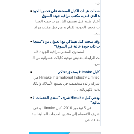
ز...
حصلت عينات الكبل المصنفة علي فحص الجود
ة الذي قام به مكتب مراقبه جوده السوق
أخبار طيبة كبل تصنيف النار مرت جميع العينا
ت فحص الجودة القيام به من قبل مكتب مراق
ب...
وقد منحت كبل هيماكي مع العنوان من \"منتجا
ت ذات جودة عالية في السوق\"
المستوى المحلي مراقبة الجودة قام
ت الرابطة بتفتيش نوعية كابلات عشوائية من ال
س...
كابل Himake يستحق ثقتكم
Himake International Industry Limited هي
شركة رائدة متخصصة في تصنيع الأسلاك والكاب
لات الكهربائية ، ...
ودعي كبل Himake شرف "منتدى الخدمات ال
مالية"
في 5 نوفمبر 2016، كبل Himake ودعي
شرف الانضمام إلى منتدى الخدمات المالية است
ضافته في ...