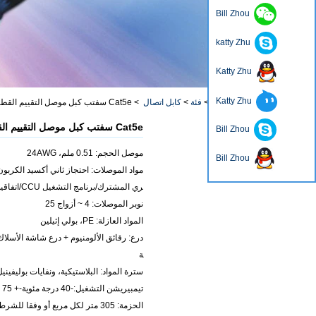
Bill Zhou
katty Zhu
Katty Zhu
Katty Zhu
منزل، بيت
>
فئة
>
كابل اتصال
>
Cat5e سفتب كبل موصل التقييم القطري المشترك قبل الميلاد
Cat5e سفتب كبل موصل التقييم القطري المشترك قبل الميلاد
Bill Zhou
موصل الحجم: 0.51 ملم، 24AWG
Bill Zhou
مواد الموصلات: احتجاز ثاني أكسيد الكربو
ري المشترك/برنامج التشغيل CCU/اتفاقية بازل
نوبر الموصلات: 4 ~ أزواج 25
المواد العازلة: PE، بولي إثيلين
درع: رقائق الألومنيوم + درع شاشة الأسلاك
ة
سترة المواد: البلاستيكية، ونفايات بوليفيني
تيمبيريشن التشغيل:-40 درجة مئوية-+ 75 درجة مئوية
الحزمة: 305 متر لكل مربع أو وفقا للشرط