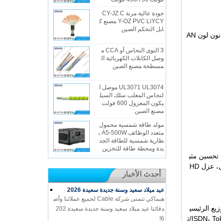
جودة عالية مرنة CY-JZ C
Y-OZ PVC LiYCY مصنع ك
ابل التحكم الصين
olor مشفرة ووفقا لقانون لون AN
3 النوى النحاس أو CCA م
وصل الكابلات الكهربائية ال
مسطحة مصنع الصين
UL3071 UL3074 موصل ا
لنحاس المعلب سلك السيل
يكون المعزول 600 فولت
مصنع الصين
مولد طاقة شمسية محمول
متعدد الوظائف A5-500W ب
طارية شمسية للطاقة الجد
يدة ومحطة طاقة للتخزين
 تحسين مثي
رة للقلق؛ هيكل احتجاز ثاني أكسيد الكربون + التقييم القطري المشترك والتقييم القطري المشترك/برنامج التشغيل CCU/اتفاقية بازل موصل، عزل HD
أحدث الأخبار
عيد ميلاد سعيد وسنة جديدة سعيدة 2026
هيماكي تتمنى شركة Cable لجميع عملائنا وأص
لتوزيع الرئيسي
دقائنا عيد ميلاد سعيد وسنة جديدة سعيدة 202
ة في نظام الأسلاك شاملة المباني التجارية والسكنية شاملة أسلاك النظام، دعم 10base-t أحادية، ISDN، Token Ring (IEEE 802.5)، 100BASE T4/ت
6!