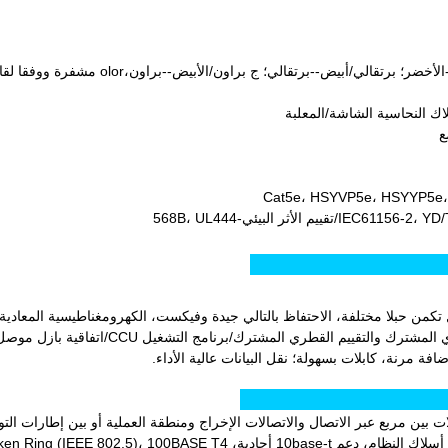
اك النحاسية الشاشة/المعلبة
ع
Cat5e، HSYVP5e، HSYYP5e
تجات:
تكمن حبلا مختلفة، الاحتفاظ بالتالي جيدة وفيكست، الكهرومغناطيسية المعادية
طبيق:
100 ميجاهرتز، تستخدم كابلات بين مربع عبر الاتصال والاتصالات الإخراج ومنطقة العملية أو بين إطارات ا