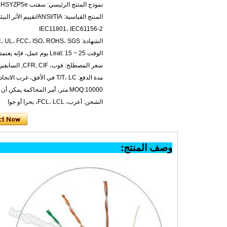
نموذج المنتج الرئيسي: سفتب Cat5e، HSYVP5e، HSYYP5e، HSYZP5e
IEC11801، IEC61156-2
الشهادة: CCC، CE، UL، FCC، ISO، ROHS، SGS
الوقت Leat: 15 ~ 25 يوم عمل، فإنه يعتمد على كمية الأمر
سعر المصطلح: فوب، CFR, CIF, السابقين--يعمل
مدة الدفع: T/T، LC في الأفق، غرب الاتحاد
MOQ:10000 متر، أمر المحاكمة يمكن أن تكون متاحة.
الشحن: أعرب، FCL، LCL، بحرا أو جوا
وصف المن