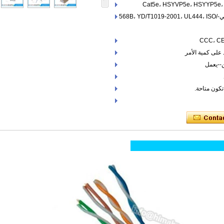
المنتج القياسية: ANSI/TIA/تقييم الأثر البيئي-568B، YD/T1019-2001، UL444، ISO/
تج: