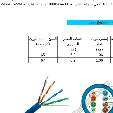
كساس (سريع إيثرنت)، 100VG-أنيلان إيثرنت سريعة، 1000base-t تعمل جيجابت إ
ة
إينسولاتيونل
حساب القطر
المنتج prox. الوزن
قطر
الخارجي
(كجم/كم)
(مم)
(مم)
65
6.2
1.06
67
6.2
1.06