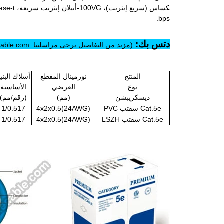
bps.
دتس بك:
(مزيد من التفاصيل يرجى مراسلتنا: info@himakecable.com)
المنتج
نورمينال المقطع
أسلاك البني
نوع
العرضي
الأساسية
ديسكريبشن
(مم)
(رقم/مم)
Cat.5e سفتب PVC
4x2x0.5(24AWG)
1/0.517
Cat.5e سفتب LSZH
4x2x0.5(24AWG)
1/0.517