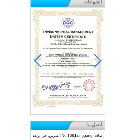
الشهادات
اتصل بنا
إضافة: No.168,Longgang الطريق، حي لونغق