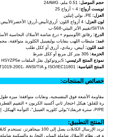
حجم الموصل:
0.51 ملم، 24AWG
تويست أزواج:
4 ~ أزواج 25
العزل:
PE، بولي إثيلين
لون العزل:
4 أزواج اللون: أزرق/أبيض-أزرق؛ الأخضر/الأبيض-الأخضر؛ برتقالي/أبيض--برتقالي؛ ج براون/الأبيض--براون،
SI/TIA/تقييم الأثر البيئي-568-ب
الدرع:
رقائق الألومنيوم + درع شاشة الأسلاك النحاسية الأسل
غمد:
مثبطات اللهب بنفايات بوليفينيل الكلوريد متوافقة، مجم
غمد اللون:
أبيض، رمادي، أزرق أو ككل طلب
الحزمة:
305 متر كل مربع أو ككل شرط
نموذج المنتج الرئيسي:
S
بروتوكول نقل الملفات
، HSYZP5e
المنتج القياسية:
ISO/IEC11801 و IEC61156-2، YD/T1019-2001، ANSI/TIA/تقييم الأثر البيئي-568B، UL444
خصائص المن
مقاومة الأشعة فوق البنفسجية، ونفايات متوافقة؛ ميزة طول 
P/PE، سترة فربفك/"بولي كلوريد الفينيل"، التوأمة الهيكل، إضافة مرنة، كابلات بسهولة؛ نقل البيانات عالية الأداء.
المنتج الت
تردد الإرسال الكابلات يصل إلى 