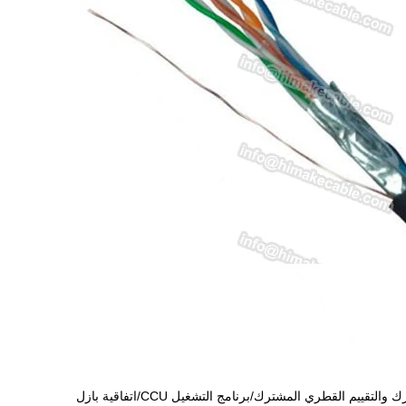
يم القطري المشترك/برنامج التشغيل CCU/اتفاقية بازل