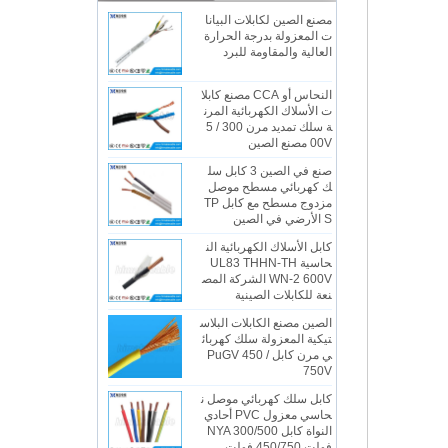
مصنع الصين لكابلات البيانا
ت المعزولة بدرجة الحرارة
العالية والمقاومة للبرد
النحاس أو CCA مصنع كابلا
ت الأسلاك الكهربائية المرن
ة سلك تمديد مرن 300 / 5
00V مصنع الصين
صنع في الصين 3 كابل سل
ك كهربائي مسطح موصل
مزدوج مسطح مع كابل TP
S الأرضي في الصين
كابل الأسلاك الكهربائية الن
حاسية UL83 THHN-TH
WN-2 600V الشركة المص
نعة للكابلات الصينية
الصين مصنع الكابلات البلاس
تيكية المعزولة سلك كهربائ
ي مرن كابل PuGV 450 /
750V
كابل سلك كهربائي موصل ن
حاسي معزول PVC أحادي
النواة كابل NYA 300/500
فولت 450/750 فولت