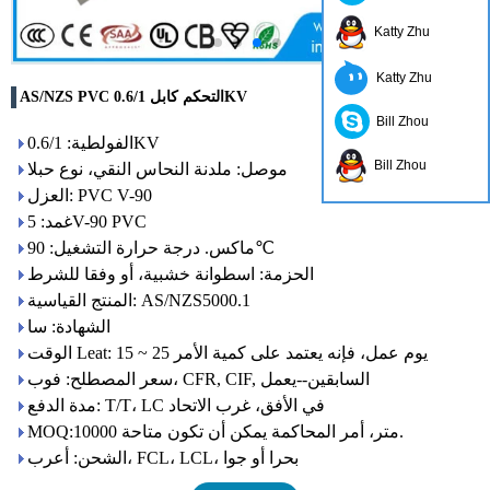
Katty Zhu
Katty Zhu
AS/NZS PVC التحكم كابل 0.6/1KV
Bill Zhou
الفولطية: 0.6/1KV
Bill Zhou
موصل: ملدنة النحاس النقي، نوع حبلا
العزل: PVC V-90
غمد: 5V-90 PVC
ماكس. درجة حرارة التشغيل: 90℃
الحزمة: اسطوانة خشبية، أو وفقا للشرط
المنتج القياسية: AS/NZS5000.1
الشهادة: سا
الوقت Leat: 15 ~ 25 يوم عمل، فإنه يعتمد على كمية الأمر
سعر المصطلح: فوب، CFR, CIF, السابقين--يعمل
مدة الدفع: T/T، LC في الأفق، غرب الاتحاد
MOQ:10000 متر، أمر المحاكمة يمكن أن تكون متاحة.
الشحن: أعرب، FCL، LCL، بحرا أو جوا