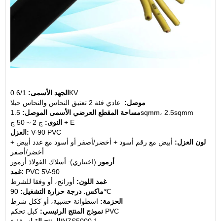
0.6/1KV
الجهد الأسمى:
موصل:
عادي فئة 2 تعتيق النحاس والنحاس حبلا
2.5sqmm
1.5sqmm،
مساحة المقطع العرضي الأسمى الموصل:
ج 2 ~ 50 ج + E
النوى:
V-90 PVC
العزل:
لون العزل:
أبيض مع رقم أسود + أخضر/أصفر أو أسود مع عدد أبيض +
أخضر/أصفر
أرمور
(اختياري): أسلاك الفولاذ أرمور
PVC 5V-90
غمد:
غمد اللون:
أورانج، أو وفقا للشرط
90℃
ماكس. درجة حرارة التشغيل:
الحزمة:
اسطوانة خشبية، أو ككل شرط
كبل تحكم PVC
نموذج المنتج الرئيسي:
ع/NZS5000.1
المنتج القياسية: