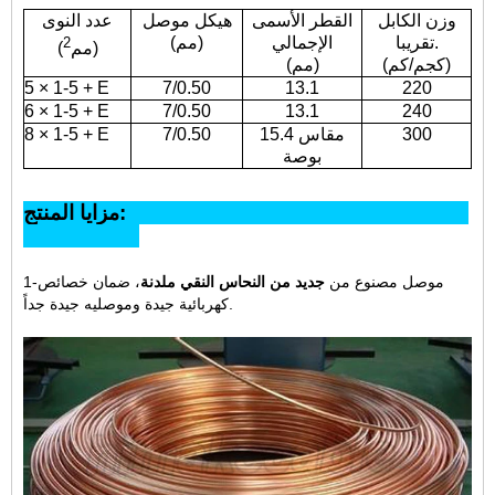
وزن الكابل
القطر الأسمى
هيكل موصل
عدد النوى
تقريبا.
الإجمالي
(مم)
2
)
(مم
(كجم/كم)
(مم)
5 × 1-5 + E
7/0.50
13.1
220
6 × 1-5 + E
7/0.50
13.1
240
300
مقاس 15.4
7/0.50
8 × 1-5 + E
بوصة
مزايا المنتج:
1-موصل مصنوع من
جديد من النحاس النقي ملدنة
، ضمان خصائص
كهربائية جيدة وموصليه جيدة جداً.