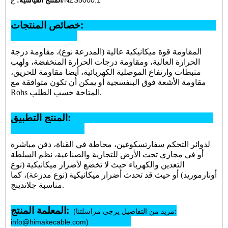
خصائص المنتجات:
المقاومة قوة ميكانيكية عالية (المدرعة نوع)، مقاومة درجة
الحرارة العالية، ومقاومة درجات الحرارة المنخفضة، ولهب
مثبطات وارتفاع الموصلية الكهربائية، أيضا مقاومة للحريق،
مقاومة الأشعة فوق البنفسجية أو يمكن أن تكون متوافقة مع
Rohs المتاحة حسب الطلب.
المنتج التطبيق:
لدوائر التحكم سفارتسكوغين، محاطة في القناة، دفن مباشرة
أو في مجاري تحت الأرض للتجارية والصناعية، نظم السلطة
التعدين والكهرباء حيث لا تخضع لأضرار ميكانيكية (نوع
أونارموريد) أو حيث قد تحدث أضرار ميكانيكية (نوع مدرعة)، كما
مناسبة جلاندينج.
المعلمة المنتج:
(مزيد من التفاصيل يرجى مراسلتنا:
info@himakecable.com)