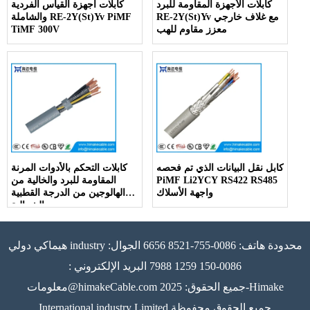
كابلات الأجهزة المقاومة للبرد
كابلات أجهزة القياس الفردية
RE-2Y(St)Yv مع غلاف خارجي
والشاملة RE-2Y(St)Yv PiMF
معزز مقاوم للهب
TiMF 300V
كابل نقل البيانات الذي تم فحصه
كابلات التحكم بالأدوات المرنة
PiMF Li2YCY RS422 RS485
المقاومة للبرد والخالية من
واجهة الأسلاك
الهالوجين من الدرجة القطبية
الشمالية
هيماكي دولي industry محدودة هاتف: 0086-755-8521 6656 الجوال:
0086-150 1259 7988 البريد الإلكتروني :
معلومات@himakeCable.com جميع الحقوق: 2025-Himake
International industry Limited جميع الحقوق محفوظة