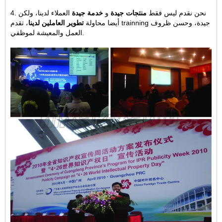
4. نحن نقدم ليس فقط
منتجات جيدة
و
خدمة جيدة
العملاء لدينا، ولكن
أيضا محاولة
تطوير العاملين لدينا
، تقدم trainning جيدة، وحسن ظروف
العمل والمعيشة لموظفي.