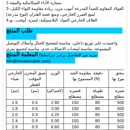
2-ممتازة الأداء الميكانيكية والبيئية
3-الفولاذ المقاوم للصدأ المدرعة أنبوب مرن، زيادة مقاومة التواء الكبل،
لمنع الضرر الخارجي، ومنع عضة الفئران (لنوع مدرعة)
4-الغلاف الخارجي المواد: البلاستيكية، لسزه، أوفنب، بو
طلب المنتج
واعتمدت على توزيع داخلي، مناسبة لتصحيح الحبال وأسلاك التوصيل
المصنوعة، مناسبة لمعدات الاتصالات خدم، مناسبة لتجميع متري
المعلمة المنتج
(مزيد من التفاصيل يرجى مراسلتنا:
info@himakecable.com)
ميل سحق
دقيقة. مقاومة الشد
الوزن
ضيق المخزن
الخارجي
المسموح بها (N)
المؤقت
ضياء
للقطر
قصيرة
طويلة
قصيرة
(كجم/كم)
(مم)
(مم)
مصطلح
مصطلح
مصطلح
1.6
0.6
2.80
150
80
500
1.8
0.6
3.00
150
80
500
2.0
0.9
4.25
150
80
500
2.4
0.9
5.00
150
80
500
2.8
0.9
6.60
150
80
500