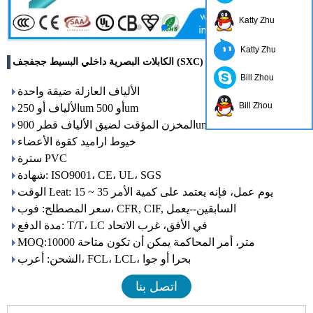
Katty Zhu
Katty Zhu
الكابلات البصرية داخلي البسيط ججفجف (SXC)
Bill Zhou
الألياف العازلة ضيقة واحدة
Bill Zhou
الألياف أو 250um أو 500um
المخزن المؤقت لضيق الألياف قطر 900um
خيوط اراميد كقوة الأعضاء
سترة PVC
شهادة: ISO9001، CE، UL، SGS
الوقت Leat: 15 ~ 35 يوم عمل، فإنه يعتمد على كمية الأمر
سعر المصطلح: فوب، CFR, CIF, السابقين--يعمل
مدة الدفع: T/T، LC في الأفق، غرب الاتحاد
MOQ:10000 متر، أمر المحاكمة يمكن أن تكون متاحة
الشحن: أعرب، FCL، LCL، بحرا أو جوا
اتصل بنا