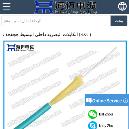
يبحث
الكابلات البصرية داخلي البسيط ججفجف (SXC)
Bill Zhou
katty Zhu