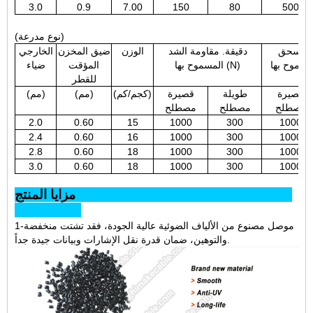
3.0
0.9
7.00
150
80
500
(نوع مدرعة)
ميل سحق
دقيقة. مقاومة الشد
الوزن
ضيق المخزن
الخارجي
المسموح بها (N)
المؤقت
ضياء
للقطر
قصيرة
طويلة
قصيرة
(كجم/كم)
(مم)
(مم)
مصطلح
مصطلح
مصطلح
2.0
0.60
15
1000
300
1000
2.4
0.60
16
1000
300
1000
2.8
0.60
18
1000
300
1000
3.0
0.60
18
1000
300
1000
مزايا المنتج
1-موصل مصنوع من الألياف الضوئية عالية الجودة، فقد تشتت منخفضة
والتوهين، ضمان قدرة نقل الإشارات وبيانات جيدة جداً.