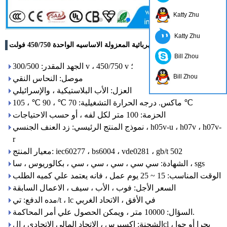
Katty Zhu
Katty Zhu
الأسلاك الكهربائية المعزولة الاساسيه الواحدة 450/750 فولت
Bill Zhou
الجهد المقدر: 300/500 v ، 450/750 v ؛
Bill Zhou
موصل: النحاس النقي
العزل: الأب البلاستيكية ، والإسرائيلي
ماكس. درجه الحرارة التشغيلية: 70 ℃ ، 90 ℃ ، 105 ℃
الحزمة: 100 متر لكل لفه ، أو حسب الاحتياجات
نموذج المنتج الرئيسي: زد العنف الجنسي ، h05v-u ، h07v ، h07v-
r
معيار المنتج: iec60277 ، bs6004 ، vde0281 ، gb/t 502
الشهادة: سي سي ، سي ، سي ، سي ، بكالوريوس ، سا ، sgs
الوقت المناسب: 15 ~ 25 يوم عمل ، فانه يعتمد علي كميه الطلب
السعر الأجل: فوب ، الأب ، سيف ، الاعمال السابقة
مده الدفع: تي/t ، lc في الأفق ، الاتحاد الغربي
السؤال: 10000 متر ، ويمكن الحصول علي أمر المحاكمة.
الشحنة: اكسبرس ، الاتحاد المالي الاتحادي ، الcl ، بحرا أو جوا