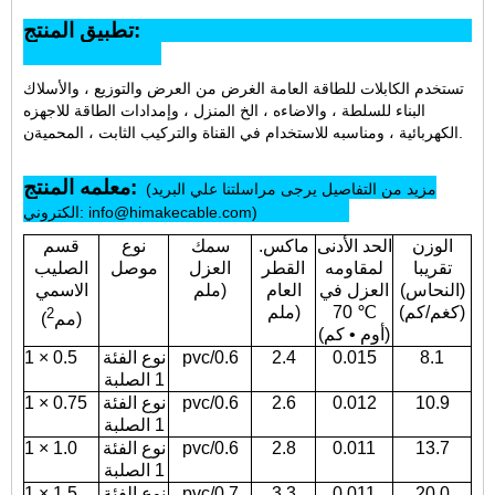
تطبيق المنتج:
تستخدم الكابلات للطاقة العامة الغرض من العرض والتوزيع ، والأسلاك
البناء للسلطة ، والاضاءه ، الخ المنزل ، وإمدادات الطاقة للاجهزه
.
الكهربائية ، ومناسبه للاستخدام في القناة والتركيب الثابت ، المحمية
ن
معلمه المنتج:
(مزيد من التفاصيل يرجى مراسلتنا علي البريد
الكتروني: info@himakecable.com)
الوزن
الحد الأدنى
ماكس.
سمك
نوع
قسم
تقريبا
لمقاومه
القطر
العزل
موصل
الصليب
(النحاس)
العزل في
العام
ملم)
الاسمي
(كغم/كم)
70 ℃
ملم)
2
)
(مم
(أوم • كم)
8.1
0.015
2.4
pvc/0.6
نوع الفئة
1 × 0.5
1 الصلبة
10.9
0.012
2.6
pvc/0.6
نوع الفئة
1 × 0.75
1 الصلبة
13.7
0.011
2.8
pvc/0.6
نوع الفئة
1 × 1.0
1 الصلبة
20.0
0.011
3.3
pvc/0.7
نوع الفئة
1 × 1.5