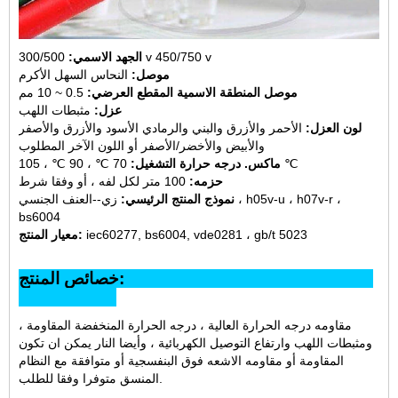
300/500 v 450/750 v
الجهد الاسمي:
موصل:
النحاس السهل الأكرم
موصل المنطقة الاسمية المقطع العرضي:
0.5 ~ 10 مم
عزل:
مثبطات اللهب
لون العزل:
الأحمر والأزرق والبني والرمادي الأسود والأزرق والأصفر
والأبيض والأخضر/الأصفر أو اللون الآخر المطلوب
70 ℃ ، 90 ℃ ، 105 ℃
ماكس. درجه حرارة التشغيل:
حزمه:
100 متر لكل لفه ، أو وفقا شرط
نموذج المنتج الرئيسي:
زي--
العنف الجنسي ، h05v-u ، h07v-r ،
bs6004
iec60277, bs6004, vde0281 ، gb/t 5023
معيار المنتج:
خصائص المنتج:
مقاومه درجه الحرارة العالية ، درجه الحرارة المنخفضة المقاومة ،
ومثبطات اللهب وارتفاع التوصيل الكهربائية ، وأيضا النار يمكن ان تكون
المقاومة أو مقاومه الاشعه فوق البنفسجية أو متوافقة مع النظام
المنسق متوفرا وفقا للطلب.