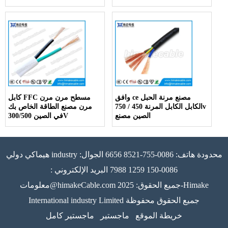
وافق ce مصنع مرنة الحبل
كابل FFC مسطح مرن مرن
الكابل الكابل المرنة 450 / 750v
مرن مصنع الطاقة الخاص بك
الصين مصنع
في الصين 300/500V
هيماكي دولي industry محدودة هاتف: 0086-755-8521 6656 الجوال:
0086-150 1259 7988 البريد الإلكتروني :
معلومات@himakeCable.com جميع الحقوق: 2025-Himake
International industry Limited جميع الحقوق محفوظة
خريطة الموقع
ماجستير
ماجستير كامل