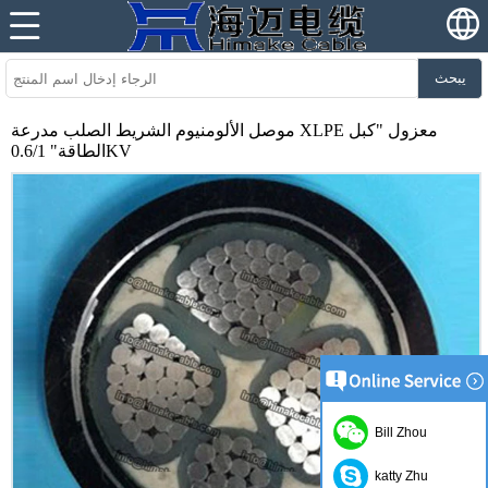
يبحث
موصل الألومنيوم الشريط الصلب مدرعة XLPE معزول "كبل
الطاقة" 0.6/1KV
Bill Zhou
katty Zhu