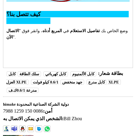
كيف تتصل بنا؟
وضع الخاص بك
تفاصيل الاستعلام
في
المربع أدناه
، وانقر فوق "
الاتصال
".
الآن
بطاقة شعار:
كابل الألمنيوم
كابل كهربائي
سلك الطاقة
كابل
0.6/1 كيلو فولت XLPE
كابل مدرع
جهد منخفض
العزل XLPE
مدرعة 0.6/1ك.ف
himake دولية الشركة الصناعية المحدودة
أمن:
0086 150 1259 7988
Bill Zhou
الشخص الذي يمكن الاتصال به: