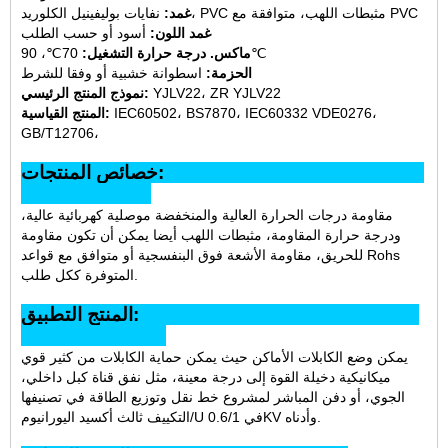
نفايات بوليفينيل الكلوريد، PVC مثبطات اللهب، متوافقة مع PVC
غمد:
غمد اللون:
أسود أو حسب الطلب
70℃، 90℃
ماكس. درجة حرارة التشغيل:
الحزمة:
اسطوانة خشبية أو وفقا للشرط
YJLV22، ZR YJLV22
نموذج المنتج الرئيسي:
IEC60502، BS7870، IEC60332 VDE0276،
المنتج القياسية:
GB/T12706،
خصائص المنتجات:
مقاومة درجات الحرارة العالية والمنخفضة موصلية كهربائية عالية،
ودرجة حرارة المقاومة، مثبطات اللهب أيضا يمكن أن تكون مقاومة
للحريق، مقاومة الأشعة فوق البنفسجية أو متوافق مع قواعد Rohs
المتوفرة ككل طلب.
المنتج التطبيق:
يمكن وضع الكابلات الأماكن حيث يمكن حماية الكابلات من كثير قوي
ميكانيكية دخيلة القوة إلى درجة معينة، مثل نفق قناة كبل داخلي،
الجوي، أو دفن المباشر لمشروع خط نقل وتوزيع الطاقة في تصنيفها
التكييف ثالث أكسيد اليورانيوم/U في 0.6/1KV وأدناه.