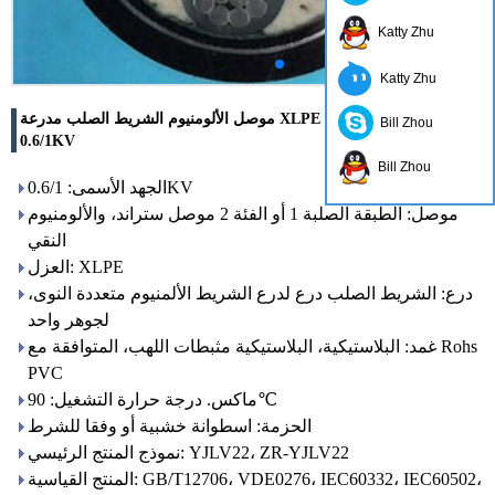
Katty Zhu
Katty Zhu
موصل الألومنيوم الشريط الصلب مدرعة XLPE معزول "كبل الطاقة"
Bill Zhou
0.6/1KV
Bill Zhou
الجهد الأسمى: 0.6/1KV
موصل: الطبقة الصلبة 1 أو الفئة 2 موصل ستراند، والألومنيوم
النقي
العزل: XLPE
درع: الشريط الصلب درع لدرع الشريط الألمنيوم متعددة النوى،
لجوهر واحد
غمد: البلاستيكية، البلاستيكية مثبطات اللهب، المتوافقة مع Rohs
PVC
ماكس. درجة حرارة التشغيل: 90℃
الحزمة: اسطوانة خشبية أو وفقا للشرط
نموذج المنتج الرئيسي: YJLV22، ZR-YJLV22
المنتج القياسية: GB/T12706، VDE0276، IEC60332، IEC60502،