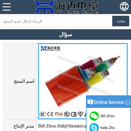
يبحث
سؤال
اسم المنتج
Bill Zhou
Bill Zhou (bill@himakecable.com)
مدير الإنتاج
katty Zhu