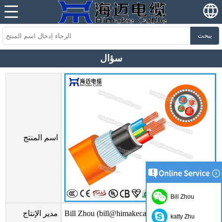
يبحث
سؤال
اسم المنتج
Bill Zhou
Bill Zhou (bill@himakecable.com)
مدير الإنتاج
katty Zhu