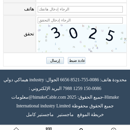
هاتف
تحقق
هيماكي دولي industry محدودة هاتف: 0086-755-8521 6656 الجوال:
0086-150 1259 7988 البريد الإلكتروني :
معلومات@himakeCable.com جميع الحقوق: 2025-Himake
International industry Limited جميع الحقوق محفوظة
خريطة الموقع
ماجستير
ماجستير كامل