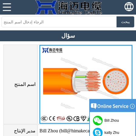
يبحث
سؤال
اسم المنتج
Bill Zhou
Bill Zhou (bill@himakecable.com)
مدير الإنتاج
katty Zhu