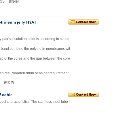
SGS
更多的
etroleum jelly HYAT
ry pair's insulation color is according to stated
m band combine the polyolefin membranes wit
e gap of the cores and the gap between the core
en reel, wooden drum or as per requirement
2
更多的
W cable
ct characteristics: The stainless steel tube i