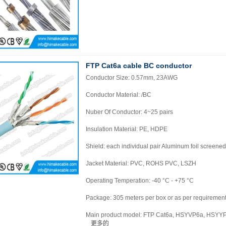
FTP Cat6a cable BC conductor
Conductor Size: 0.57mm, 23AWG
Conductor Material: /BC
Nuber Of Conductor: 4~25 pairs
Insulation Material: PE, HDPE
Shield: each individual pair Aluminum foil screened
Jacket Material: PVC, ROHS PVC, LSZH
Operating Temperation: -40 °C - +75 °C
Package: 305 meters per box or as per requiremen
Main product model: FTP Cat6a, HSYVP6a, HSYY
更多的