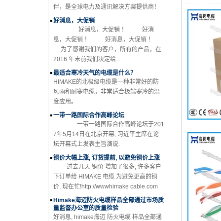
伴，是全球电力及通讯解决方案提供商！
好消息，大促销
好消息，大促销 ！ 好消
息，大促销 ！ 好消息，大促销 ！
为了感谢我们的客户，所有的产品，在
2016 年末前我们决定给...
最适合寒冷天气的电缆是什么？
HIMAKE的北极级电缆是一种非常好的防
风雨和耐寒电缆，非常适合极端寒冷的温
度应用。
一带一路国际合作高峰论坛
一带一路国际合作高峰论坛于201
7年5月14日在北京开幕, 习近平主席在论
坛开幕式上发表主旨演说.
铜价大幅上涨, 订货提前, 以避免铜价上涨
过去几天 铜价 增加了很多, 许多客户
下订单给 HIMAKE 电缆 为避免更高的铜
价, 现在忙!http://wwwhimake cable.com
Himake海迈防火电缆样品全部通过市场质
量监督办公室的质量检验
好消息, himake海迈 防火电缆 样品全部通