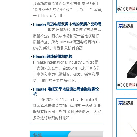
过市场质量监督办公室的抽查 质检 ! 基于
"最具竞争力的价格" 和 "一 世界, 一个 家庭,
一个 himake"，Hi...
Himake海迈电缆获得市场的优质产品称号
地方 质量检验 协会做了市场产品
质量检查，随机从市场抽取一些电缆进行
质量检查，所有 Himake海迈电缆 都有10
0%的通过，并受到采访者的高...
Himake线缆值得您信赖
Himake International Industry Limited是
一家领先的公司，自2004年以来一直专注
于电线和电力电缆制造，研发，销售和服
务。 我们的主要产品如下：...
Himake 电缆荣幸地应邀出席金融服务论
坛
在 2016 年 11 月 5 日， Himake 电
缆荣幸地被邀请参加由深圳市 一达通 企业
服务有限公司主办的 金融服务论坛， 大家
多次进行热烈的讨论和...
认证