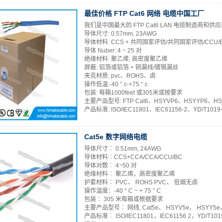
最佳价格 FTP Cat6 网络 电缆中国工厂
我们是中国最大的 FTP Cat6 LAN 电缆制造商和供
导体尺寸: 0.57mm, 23AWG
导体材料: CCS + 共同国家评估/共同国家评估/CCU/
导体 Nuber: 4 ~ 25 对
绝缘材料: 聚乙烯, 高密度聚乙烯
屏蔽: 铝箔或铝箔 + 铜漏线/镀锡漏丝
夹克材质: pvc、ROHS、卤
操作低温:-40 ° c-+75 ° c
包装: 每箱1000feet 或305米或按要求
主要产品型号: FTP Cat6、HSYVP6、HSYYP6、HS
产品标准: ISO/IEC11801、IEC61156-2、YD/T1019-
Cat5e 数字网络电缆
导体尺寸︰ 0.51mm, 24AWG
导体材料︰CCS+CCA/CCA/CCU/BC
导体对数︰ 4~50 对
绝缘材料︰ 聚乙烯，高密度聚乙烯
护套材料︰ PVC、 ROHS PVC、 低烟无卤
操作温度：-40 ° C ~ + 75 ° C
包装︰ 305 米每箱或根据要求
主要产品型号︰ 网线, Cat5e、 HSYV5e、 HSYY5e、
产品标准︰ ISO/IEC11801，IEC61156 2，YD/T1019