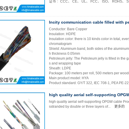
证书︰ CCC、 CE、 UL、 FCC、 ISO、 ROHS、 
Incity communication cable filled with p
Conductor: Bare Copper
Insulation: HDPE
Insulation color: there is 10 kinds color in total, eve
chromatogram
Shield: Aluminum band, both sides of the aluminu
h thickness 0.05mm
Petroleum jelly: The Petroleum jelly is filled in th
s and wrapping tape
Sheath: LDPE
Package: 100 meters per roll, 500 meters per wood
Main product model: HYA
Product standard: GY/T 322, IEC 708-1, PEA PE-2
high quality aerial self-supporting OPG
high quality aerial self-supporting OPGW cable Produ
sstranded by double or three layers of...
更多的