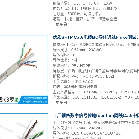
价格术语：FOB、CFR、CIF、EXW
付款方式：T/T、即期信用证、西联汇款
起订量：5000米，可试订单。
运输： 快递、整箱、拼箱、海运或空运
更多的
优质SFTP Cat6电缆BC导体通过Fluke测
优质SFTP Cat6电缆BC导体通过Fluke测试，中国制
导体尺寸：0.57mm，23AWG
导体材料：BC
导体数量：4对
绝缘材料：PE，HDPE
屏蔽层：铝箔+排扰线+铝镁合金丝网/铜丝网/镀锡丝
护套材料：PVC，ROHS PVC，LSZH
工作温度：-40°C-+75°C
包装：305米/箱或根据要求
主要产品型号：SFTP Cat6，HSYVP6，HSYYP6，
产品标准：ISO / IEC11801，IEC61156-2，YD / T1019
更多的
工厂销售数字信号传输fucntion网线Cat6
工厂销售数字信号传输功能网络电缆Cat6在中国制造
导体尺寸：0.57mm，23AWG
导体材料：CCS + CCA / CCA / CCU / BC
Nuber Of Conductor：4~25对