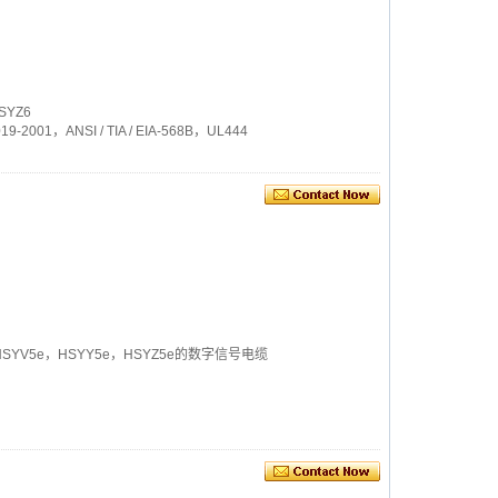
SYZ6
-2001，ANSI / TIA / EIA-568B，UL444
HSYV5e，HSYY5e，HSYZ5e的数字信号电缆