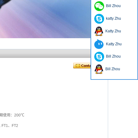
Bill Zhou
katty Zhu
Katty Zhu
Katty Zhu
Bill Zhou
Bill Zhou
短期使用：200℃
 FT1、FT2