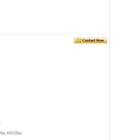
t
P6a, HSYZ6a