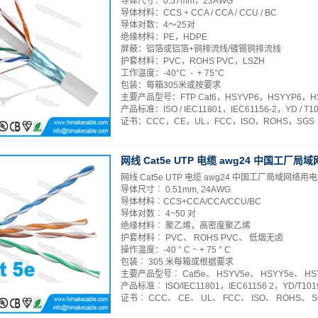
导体尺寸：0.57mm，23AWG
导体材料：CCS + CCA / CCA / CCU / BC
导体对数：4〜25对
绝缘材料：PE，HDPE
屏蔽：铝箔或铝箔+铜排流线/镀锡铜排流线
护套材料：PVC，ROHS PVC，LSZH
工作温度：-40°C - + 75°C
包装：每箱305米或按要求
主要产品型号：FTP Cat6，HSYVP6，HSYYP6，H
产品标准：ISO / IEC11801，IEC61156-2，YD / T1019
证书：CCC，CE，UL，FCC，ISO，ROHS，SGS
网线 Cat5e UTP 电缆 awg24 中国工厂
网线 Cat5e UTP 电缆 awg24 中国工厂局域网络用
导体尺寸︰ 0.51mm, 24AWG
导体材料︰CCS+CCA/CCA/CCU/BC
导体对数︰ 4~50 对
绝缘材料︰ 聚乙烯，高密度聚乙烯
护套材料︰ PVC、 ROHS PVC、 低烟无卤
操作温度：-40 ° C ~ + 75 ° C
包装︰ 305 米每箱或根据要求
主要产品型号︰ Cat5e、 HSYV5e、 HSYY5e、 HS
产品标准︰ ISO/IEC11801，IEC61156 2，YD/T1019
证书︰ CCC、 CE、 UL、 FCC、 ISO、 ROHS、 