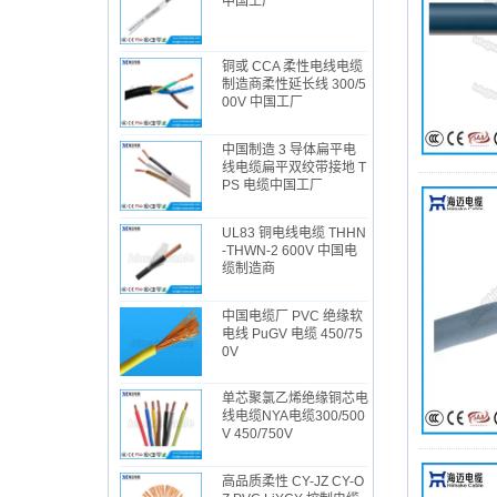
中国工厂
铜或 CCA 柔性电线电缆
制造商柔性延长线 300/5
00V 中国工厂
中国制造 3 导体扁平电
线电缆扁平双绞带接地 T
PS 电缆中国工厂
UL83 铜电线电缆 THHN
-THWN-2 600V 中国电
缆制造商
中国电缆厂 PVC 绝缘软
电线 PuGV 电缆 450/75
0V
单芯聚氯乙烯绝缘铜芯电
线电缆NYA电缆300/500
V 450/750V
高品质柔性 CY-JZ CY-O