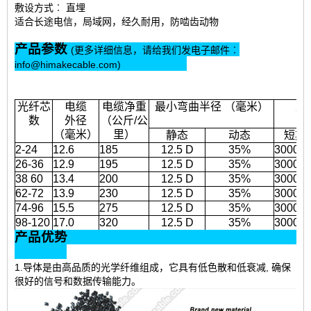
敷设方式︰ 直埋
适合长途电信，局域网，经久耐用，防啮齿动物
产品参数
(更多详细信息，请给我们发电子邮件︰
info@himakecable.com)
光纤芯
电缆
电缆净重
最小弯曲半径 （毫米）
允
数
外径
（公斤/公
（毫米）
里）
静态
动态
短期
2-24
12.6
185
12.5 D
35%
3000
26-36
12.9
195
12.5 D
35%
3000
38 60
13.4
200
12.5 D
35%
3000
62-72
13.9
230
12.5 D
35%
3000
74-96
15.5
275
12.5 D
35%
3000
98-120
17.0
320
12.5 D
35%
3000
产品优势
1.导体是由高品质的光学纤维组成，它具有低色散和低衰减, 确保
很好的信号和数据传输能力。