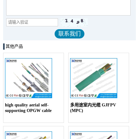
其他产品
high quality aerial self-
多用途室内光缆 GJFPV
supporting OPGW cable
(MPC)