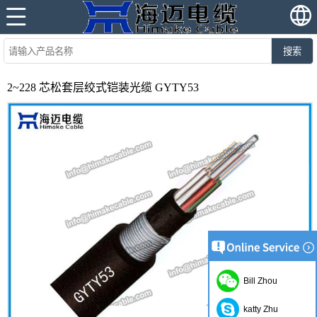
搜索
2~228 芯松套层绞式铠装光缆 GYTY53
Bill Zhou
katty Zhu