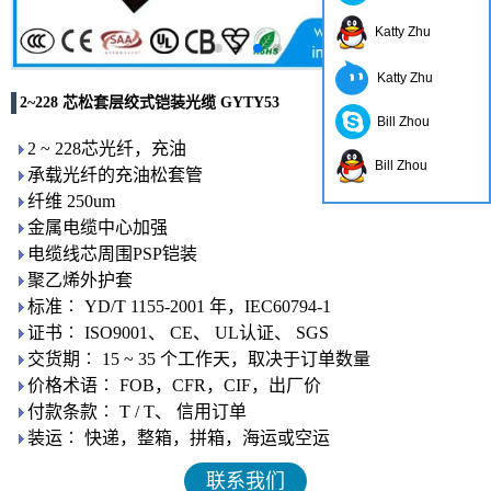
Katty Zhu
Katty Zhu
2~228 芯松套层绞式铠装光缆 GYTY53
Bill Zhou
2 ~ 228芯光纤，充油
Bill Zhou
承载光纤的充油松套管
纤维 250um
金属电缆中心加强
电缆线芯周围PSP铠装
聚乙烯外护套
标准︰ YD/T 1155-2001 年，IEC60794-1
证书︰ ISO9001、 CE、 UL认证、 SGS
交货期︰ 15 ~ 35 个工作天，取决于订单数量
价格术语︰ FOB，CFR，CIF，出厂价
付款条款︰ T / T、 信用订单
装运︰ 快递，整箱，拼箱，海运或空运
联系我们