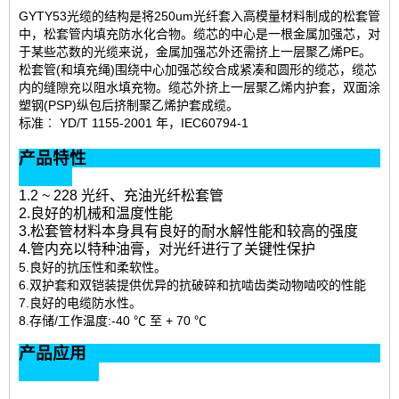
GYTY53光缆的结构是将250um光纤套入高模量材料制成的松套管
中，松套管内填充防水化合物。缆芯的中心是一根金属加强芯，对
于某些芯数的光缆来说，金属加强芯外还需挤上一层聚乙烯PE。
松套管(和填充绳)围绕中心加强芯绞合成紧凑和圆形的缆芯，缆芯
内的缝隙充以阻水填充物。缆芯外挤上一层聚乙烯内护套，双面涂
塑钢(PSP)纵包后挤制聚乙烯护套成缆。
标准︰ YD/T 1155-2001 年，IEC60794-1
产品特性
1.2 ~ 228 光纤、充油光纤松套管
2.良好的机械和温度性能
3.松套管材料本身具有良好的耐水解性能和较高的强度
4.管内充以特种油膏，对光纤进行了关键性保护
5.良好的抗压性和柔软性。
6.双护套和双铠装提供优异的抗破碎和抗啮齿类动物啮咬的性能
7.良好的电缆防水性。
8.存储/工作温度:-40 ℃ 至 + 70 ℃
产品应用