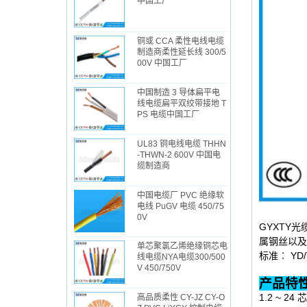
中国工厂
铜或 CCA 柔性电线电缆
制造商柔性延长线 300/5
00V 中国工厂
中国制造 3 导体扁平电
线电缆扁平双绞带接地 T
PS 电缆中国工厂
UL83 铜电线电缆 THHN
-THWN-2 600V 中国电
缆制造商
中国电缆厂 PVC 绝缘软
电线 PuGV 电缆 450/75
0V
GYXTY
属钢丝以及
单芯聚氯乙烯绝缘铜芯电
标准︰ YD/T
线电缆NYA电缆300/500
V 450/750V
1.2 ~ 
高品质柔性 CY-JZ CY-O