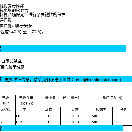
机械和温度性能
的抗水解的松套管
填料复合确保光纤进行了关键性的保护
防弹性能
抗拉性能和易于安装
温度:-40 ℃ 至 + 70 ℃。
产品应用
 自承式架空
通信和局域网
数
(更多详细信息，请给我们发电子邮件︰ info@himakecable.com)
电缆
电缆净重
最小弯曲半径 （毫米）
允许拉力 (N)
外径
（公斤/公
（毫米）
里）
静态
动态
短期内
长期
9
116
10 D
20 D
1500
600
.9
132
10 D
20 D
1500
600
产品优势