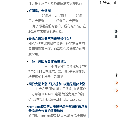
1.导体是
伴，是全球电力及通讯解决方案提供商！
好消息，大促销
好消息，大促销 ！ 好消
息，大促销 ！ 好消息，大促销 ！
为了感谢我们的客户，所有的产品，在
2016 年末前我们决定给...
最适合寒冷天气的电缆是什么？
HIMAKE的北极级电缆是一种非常好的防
风雨和耐寒电缆，非常适合极端寒冷的温
度应用。
一带一路国际合作高峰论坛
一带一路国际合作高峰论坛于201
7年5月14日在北京开幕, 习近平主席在论
坛开幕式上发表主旨演说.
铜价大幅上涨, 订货提前, 以避免铜价上涨
过去几天 铜价 增加了很多, 许多客户
下订单给 HIMAKE 电缆 为避免更高的铜
价, 现在忙!http://wwwhimake cable.com
Himake海迈防火电缆样品全部通过市场质
量监督办公室的质量检验
好消息, himake海迈 防火电缆 样品全部通