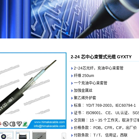
2-24 芯中心束管式光缆 GYXTY
2~24芯光纤，充油中心束套管
纤维 250um
一个充油中心束套管
加强金属丝
聚乙烯外护套
标准︰ YD/T 769-2003，IEC60794-1
证书︰ ISO9001、 CE、 UL认证、 SG
交货期︰ 15 ~ 35 个工作天，取决于
价格条款︰ FOB，CFR，CIF，出厂价
付款条款︰ T / T、 信用证，西联