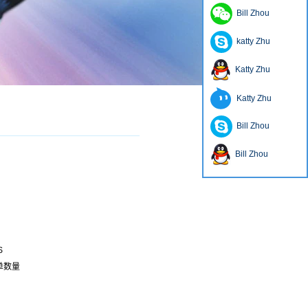
Bill Zhou
katty Zhu
Katty Zhu
Katty Zhu
Bill Zhou
Bill Zhou
S
订单数量