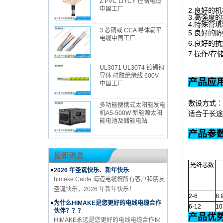
Z PVC LiYCY 控制电缆
中国工厂
2.良好的
3.高强度
4.特殊管
3 芯铜或 CCA 导体扁平
5.良好的
电缆中国工厂
6.良好的
7.操作/存储
UL3071 UL3074 镀锡铜
导体 硅胶绝缘线 600V
中国工厂
敷设方式︰
多功能便携式太阳能发电
适合于长途
机A5-500W 新能源太阳
能电池及储能电站
产品参
最新消息
光纤芯数
2026 年圣诞快乐、新年快乐
himake Cable 海迈电缆祝所有客户和朋友
圣诞快乐，2026 年新年快乐！
2-6
8.
为什么HIMAKE是您更好的电线电缆合作
6-12
10
伙伴？？？
HIMAKE永远是您更好的电线电缆合作伙