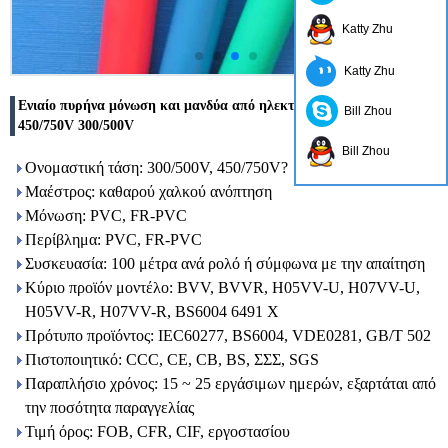
Katty Zhu
Katty Zhu
Ενιαίο πυρήνα μόνωση και μανδύα από ηλεκτρικές καλώδιο
Bill Zhou
450/750V 300/500V
Bill Zhou
Ονομαστική τάση: 300/500V, 450/750V?
Μαέστρος: καθαρού χαλκού ανόπτηση
Μόνωση: PVC, FR-PVC
Περίβλημα: PVC, FR-PVC
Συσκευασία: 100 μέτρα ανά ρολό ή σύμφωνα με την απαίτηση
Κύριο προϊόν μοντέλο: BVV, BVVR, H05VV-U, H07VV-U,
H05VV-R, H07VV-R, BS6004 6491 X
Πρότυπο προϊόντος: IEC60277, BS6004, VDE0281, GB/T 502
Πιστοποιητικό: CCC, CE, CB, BS, ΣΣΣ, SGS
Παραπλήσιο χρόνος: 15 ~ 25 εργάσιμων ημερών, εξαρτάται από
την ποσότητα παραγγελίας
Τιμή όρος: FOB, CFR, CIF, εργοστασίου