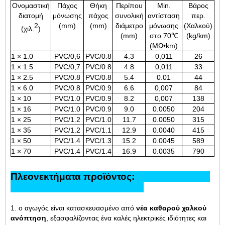
Ονομαστική
Πάχος
Θήκη
Περίπου
Min.
Βάρος
διατομή
μόνωσης
πάχος
συνολική
αντίσταση
περ.
2
(mm)
(mm)
διάμετρο
μόνωσης
(Χαλκού)
(χιλ.
)
(mm)
στο 70℃
(kg/km)
(MΩ•km)
1 × 1.0
PVC/0,6
PVC/0.8
4.3
0,011
26
1 × 1.5
PVC/0,7
PVC/0.8
4.8
0,011
33
1 × 2.5
PVC/0.8
PVC/0.8
5.4
0.01
44
1 × 6.0
PVC/0.8
PVC/0.9
6.6
0,007
84
1 × 10
PVC/1.0
PVC/0.9
8.2
0,007
138
1 × 16
PVC/1.0
PVC/0.9
9.0
0.0050
204
1 × 25
PVC/1.2
PVC/1.0
11.7
0.0050
315
1 × 35
PVC/1.2
PVC/1.1
12.9
0.0040
415
1 × 50
PVC/1.4
PVC/1.3
15.2
0.0045
589
1 × 70
PVC/1.4
PVC/1.4
16.9
0.0035
790
Πλεονεκτήματα προϊόντος:
1. ο αγωγός είναι κατασκευασμένο από
νέα καθαρού χαλκού
ανόπτηση
, εξασφαλίζοντας ένα καλές ηλεκτρικές ιδιότητες και