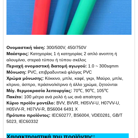
Ονομαστική τάση:
300/500V, 450/750V
Μαέστρος:
Κατηγορίας 1 ή κατηγορίας 2 απλό ανοπτη ή
αλουμίνιο, στερεά τύπου ή τύπου σκέλος
Περιοχή ονομαστική διατομή αγωγού:
1.0 ~ 300sqmm
Μόνωση:
PVC, επιβραδυντικά φλόγας PVC
Χρώμα μόνωσης:
Κόκκινο, μπλε, καφέ, γκρι, Μαύρο, μπλε,
κίτρινο, άσπρο, πράσινο/κίτρινο ή άλλο χρώμα, ζητούνται
Μέγ. θερμοκρασία λειτουργίας:
70℃, 90℃, 105℃
Πακέτο:
100 μέτρα ανά ρολό ή ως ανά απαίτηση
Κύριο προϊόν μοντέλο:
BVV, BVVR, H05VV-U, H07VV-U,
H05VV-R, H07VV-R, BS6004 6491 X
Πρότυπο προϊόντος:
IEC60277, BS6004, VDE0281, GB/T
5023, IEC60332
Χαρακτηριστικά του προϊόντος: