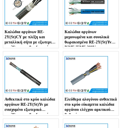
Καλώδια οργάνων RE-
Καλώδια οργάνων
2Y(St)CY με πλέξη και
μεμονωμένα και συνολικά
μεταλλική σήτα με εξωτερικό
θωρακισμένα RE-2Y(St)Yv
περίβλημα επιβραδυντικό
PiMF TiMF 300V
φλόγας
Ανθεκτικά στο κρύο καλώδια
Ελεύθερα αλογόνου ανθεκτικά
οργάνων RE-2Y(St)Yv με
στο κρύο εύκαμπτα καλώδια
ενισχυμένο εξωτερικό
οργάνου ελέγχου αρκτικού
περίβλημα επιβραδυντικό
βαθμού
φλόγας