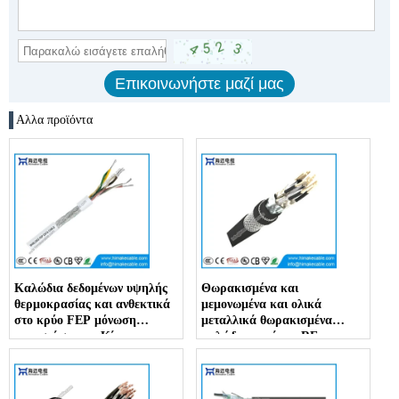
Αλλα προϊόντα
Καλώδια δεδομένων υψηλής
Θωρακισμένα και
θερμοκρασίας και ανθεκτικά
μεμονωμένα και ολικά
στο κρύο FEP μόνωση
μεταλλικά θωρακισμένα
εργοστάσιο της Κίνας
καλώδια οργάνων RE-
2Y(St)CY PiMF με εξωτερικό
περίβλημα επιβραδυντικό
φλόγας