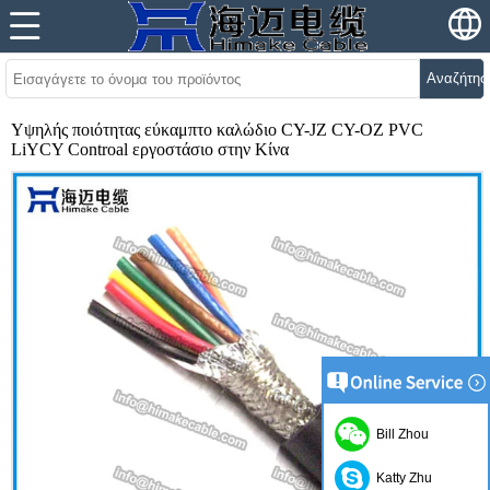
Αναζήτησ
Υψηλής ποιότητας εύκαμπτο καλώδιο CY-JZ CY-OZ PVC
LiYCY Controal εργοστάσιο στην Κίνα
Bill Zhou
Katty Zhu