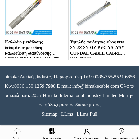
Καλώδιο μετάδοσης
Υψηλής ποιότητας εύκαμπτο
δεδομένων με οθόνη
SY-JZ SY-OZ PVC YSLYSY
καλωδίωση διασύνδεσης
CONDAL CABLE CABRE
PiMF Li2YCY RS422 RS485
FACTORY
himake Διεθνής industry Περιορισμένη Τηλ: 0086-755-8521 6656
Κιν.:0086-150 1259 7988 E-mail: info@himakecable.com Όλα τα
δικαιώματα: 2025-Himake International industry Limited Με την
επιφύλαξη παντός δικαιώματος
Sitemap
LLms
LLms Full
Σπίτι
Κατηγορία
Σχετικά με εμάς
Επικοινωνήστε μαζί