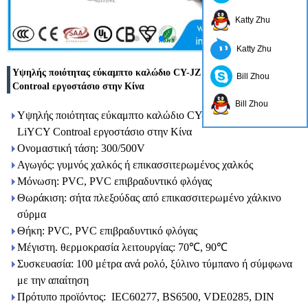
Katty Zhu
Katty Zhu
Υψηλής ποιότητας εύκαμπτο καλώδιο CY-JZ CY-OZ PVC LiYCY
Bill Zhou
Controal εργοστάσιο στην Κίνα
Bill Zhou
Υψηλής ποιότητας εύκαμπτο καλώδιο CY-JZ CY-OZ PVC
LiYCY Controal εργοστάσιο στην Κίνα
Ονομαστική τάση: 300/500V
Αγωγός: γυμνός χαλκός ή επικασσιτερωμένος χαλκός
Μόνωση: PVC, PVC επιβραδυντικό φλόγας
Θωράκιση: σήτα πλεξούδας από επικασσιτερωμένο χάλκινο
σύρμα
Θήκη: PVC, PVC επιβραδυντικό φλόγας
Μέγιστη. θερμοκρασία λειτουργίας: 70℃, 90℃
Συσκευασία: 100 μέτρα ανά ρολό, ξύλινο τύμπανο ή σύμφωνα
με την απαίτηση
Πρότυπο προϊόντος: IEC60277, BS6500, VDE0285, DIN