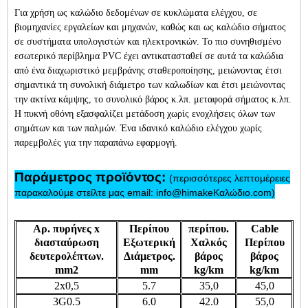
Για χρήση ως καλώδιο δεδομένων σε κυκλώματα ελέγχου, σε
βιομηχανίες εργαλείων και μηχανών, καθώς και ως καλώδιο σήματος
σε συστήματα υπολογιστών και ηλεκτρονικών. Το πιο συνηθισμένο
εσωτερικό περίβλημα PVC έχει αντικατασταθεί σε αυτά τα καλώδια
από ένα διαχωριστικό μεμβράνης σταθεροποίησης, μειώνοντας έτσι
σημαντικά τη συνολική διάμετρο των καλωδίων και έτσι μειώνοντας
την ακτίνα κάμψης, το συνολικό βάρος κ.λπ. μεταφορά σήματος κ.λπ.
Η πυκνή οθόνη εξασφαλίζει μετάδοση χωρίς ενοχλήσεις όλων των
σημάτων και των παλμών. Ένα ιδανικό καλώδιο ελέγχου χωρίς
παρεμβολές για την παραπάνω εφαρμογή.
Παράμετρος προϊόντος:
(περισσότερες λεπτομέρειες
παρακαλούμε στείλτε μας email: info@himakeΚαλώδιο.com)
Αρ. πυρήνες x
Περίπου
περίπου.
Cable
διασταύρωση
Εξωτερική
Χαλκός
Περίπου
δευτερολέπτων.
Διάμετρος.
βάρος
βάρος
mm2
mm
kg/km
kg/km
2x0,5
5.7
35,0
45,0
3G0.5
6.0
42.0
55,0