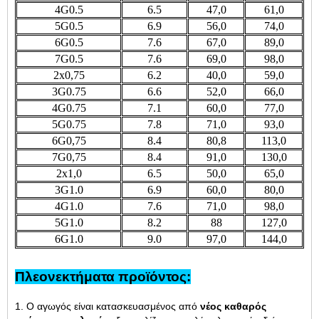
4G0.5
6.5
47,0
61,0
5G0.5
6.9
56,0
74,0
6G0.5
7.6
67,0
89,0
7G0.5
7.6
69,0
98,0
2x0,75
6.2
40,0
59,0
3G0.75
6.6
52,0
66,0
4G0.75
7.1
60,0
77,0
5G0.75
7.8
71,0
93,0
6G0,75
8.4
80,8
113,0
7G0,75
8.4
91,0
130,0
2x1,0
6.5
50,0
65,0
3G1.0
6.9
60,0
80,0
4G1.0
7.6
71,0
98,0
5G1.0
8.2
88
127,0
6G1.0
9.0
97,0
144,0
Πλεονεκτήματα προϊόντος:
1. Ο αγωγός είναι κατασκευασμένος από
νέος καθαρός