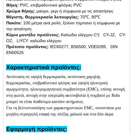
Θήκη:
PVC, επιβραδυντικό φλόγας PVC
Χρώμα θήκης:
μαύρο, γκρι ή σύμφωνα με τις απαιτήσεις
Μέγιστη. Θερμοκρασία λειτουργίας:
70℃, 90℃
Πακέτο:
100 μέτρα ανά ρολό, ξύλινο τύμπανο ή σύμφωνα με
την απαίτηση
Κύριο μοντέλο προϊόντος:
Καλώδιο ελέγχου CY, CY-JZ, CY-
OZ, LiYCY καλώδιο ελέγχου
Πρότυπο προϊόντος:
IEC60277, BS6500, VDE0285, DIN
EN50525
Χαρακτηριστικά προϊόντος:
Αντίσταση σε υψηλή θερμοκρασία, αντίσταση χαμηλής
θερμοκρασίας, επιβραδυντικό φλόγας και υψηλή ηλεκτρική
αγωγιμότητα, ηλεκτρομαγνητική συμβατότητα (EMC), επίσης αντοχή
στη φωτιά, αντοχή στην υπεριώδη ακτινοβολία ή συμβατό με Rohs
μπορεί να είναι διαθέσιμα κατόπιν αιτήματος.
Για τη βελτιστοποίηση των χαρακτηριστικών EMC, συνιστάται μια
μεγάλη στρογγυλή επαφή της πλέξης χαλκού και στα δύο άκρα.
Εφαρμογή προϊόντος: