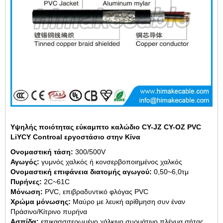
Υψηλής ποιότητας εύκαμπτο καλώδιο CY-JZ CY-OZ PVC
LiYCY Controal εργοστάσιο στην Κίνα
Ονομαστική τάση:
300/500V
Αγωγός:
γυμνός χαλκός ή κονσερβοποιημένος χαλκός
Ονομαστική επιφάνεια διατομής αγωγού:
0,50~6,0τμ
Πυρήνες:
2C~61C
Μόνωση:
PVC, επιβραδυντικό φλόγας PVC
Χρώμα μόνωσης:
Μαύρο με λευκή αρίθμηση συν έναν
Πράσινο/Κίτρινο πυρήνα
Ασπίδα:
επικασσιτερωμένο χάλκινο συρμάτινο πλέγμα σήτας