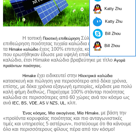
Katty Zhu
Katty Zhu
Bill Zhou
Η τοπική
Σύλλογος είχε κάνει μια
Ποιοτική επιθεώρηση
επιθεώρηση ποιότητας τυχαία καλώδια από την αγορά, όλα
Bill Zhou
τα
έχεις 100% επιτυχία, και όλοι οι πελάτες
Himake καλώδιο
που ερωτήθηκαν έδωσε μια υψηλή επαίνους Himake
καλώδιο, έτσι Himake καλώδιο βραβεύτηκε με τίτλο
Αγορά
.
προϊόντων ποιότητας
έχει ειδικευτεί στην
Himake
Ηλεκτρικά καλώδια
κατασκευή και πώληση για περισσότερο από δέκα χρόνια,
επίσης, με δέκα χρόνια εξαγωγή εμπειρίες, κέρδισε μια πολύ
καλή φήμη διεθνώς. Παρείχαμε 100% στάνταρ ποιότητας
καλώδια σε περισσότερες από 60 χώρες ανά τον κόσμο ως
ανά
,
,
,
,
, κλπ.
IEC
BS
VDE
AS \/ NZS
UL
,
, με βάση την
Ένας κόσμος
Μια οικογένεια,
Μία Himake
«προϊόντα κορυφαίας ποιότητας και πιο ανταγωνιστικές
τιμές και υπηρεσίες 5 αστέρων», πιστεύουμε ότι θα κάνουμε
όλο και περισσότερους φίλους πέρα από τον κόσμο!