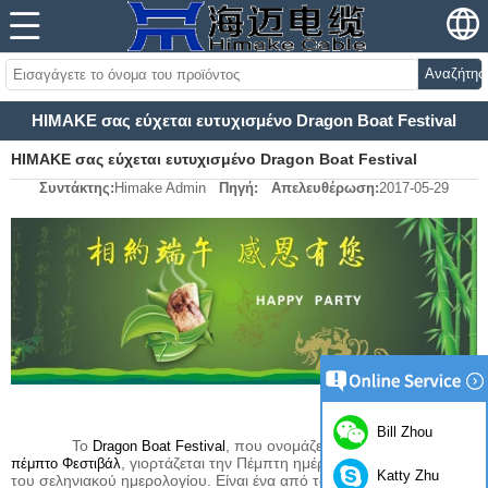
Αναζήτησ
HIMAKE σας εύχεται ευτυχισμένο Dragon Boat Festival
HIMAKE σας εύχεται ευτυχισμένο Dragon Boat Festival
Συντάκτης:
Himake Admin
Πηγή:
Απελευθέρωση:
2017-05-29
Bill Zhou
Το
, που ονομάζεται επίσης
Dragon Boat Festival
Διπλό
, γιορτάζεται την Πέμπτη ημέρα του πέμπτου μήνα
πέμπτο Φεστιβάλ
Katty Zhu
του σεληνιακού ημερολογίου. Είναι ένα από τα πιο σημαντικά