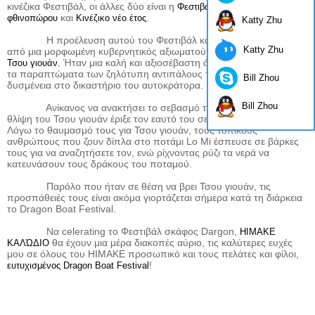
κινέζικα Φεστιβάλ, οι άλλες δύο είναι η
Φεστιβάλ φεγγαριών
και
.
φθινοπώρου
Κινέζικο νέο έτος
Katty Zhu
Η προέλευση αυτού του Φεστιβάλ καλοκαίρι κέντρα γύρω
Katty Zhu
από μια μορφωμένη κυβερνητικός αξιωματούχος που ονομάζεται
Ήταν μια καλή και αξιοσέβαστη άνθρωπος, αλλά λόγω
Τσου γιουάν.
τα παραπτώματα των ζηλότυπη αντιπάλους τελικά έπεσε σε
Bill Zhou
δυσμένεια στο δικαστήριο του αυτοκράτορα.
Bill Zhou
Ανίκανος να ανακτήσει το σεβασμό του αυτοκράτορα, τη
θλίψη του Τσου γιουάν έριξε τον εαυτό του σε το
.
Μι Λο ποταμού
Λόγω το θαυμασμό τους για Τσου γιουάν, τους τοπικούς
ανθρώπους που ζουν δίπλα στο ποτάμι Lo Mi έσπευσε σε βάρκες
τους για να αναζητήσετε τον, ενώ ρίχνοντας ρύζι τα νερά να
κατευνάσουν τους δράκους του ποταμού.
Παρόλο που ήταν σε θέση να βρει Τσου γιουάν, τις
προσπάθειές τους είναι ακόμα γιορτάζεται σήμερα κατά τη διάρκεια
το Dragon Boat Festival.
Να celerating το Φεστιβάλ σκάφος Dargon,
HIMAKE
θα έχουν μια μέρα διακοπές αύριο, τις καλύτερες ευχές
ΚΑΛΏΔΙΟ
μου σε όλους του HIMAKE προσωπικό και τους πελάτες και φίλοι,
!
ευτυχισμένος Dragon Boat Festival