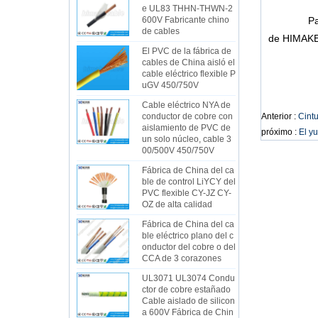
e UL83 THHN-THWN-2
600V Fabricante chino
Para cel
de cables
de HIMAKE 
El PVC de la fábrica de
cables de China aisló el
cable eléctrico flexible P
uGV 450/750V
Cable eléctrico NYA de
conductor de cobre con
Anterior :
Cintu
aislamiento de PVC de
próximo :
El yu
un solo núcleo, cable 3
00/500V 450/750V
Fábrica de China del ca
ble de control LiYCY del
PVC flexible CY-JZ CY-
OZ de alta calidad
Fábrica de China del ca
ble eléctrico plano del c
onductor del cobre o del
CCA de 3 corazones
UL3071 UL3074 Condu
ctor de cobre estañado
Cable aislado de silicon
a 600V Fábrica de Chin