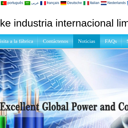
português
عربى
français
Deutsche
Italian
Nederlands
e industria internacional li
isita a la fábrica
Contáctenos
Noticias
FAQs