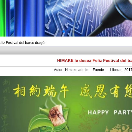
iz Festival del barco dragón
HIMAKE le desea Feliz Festival del b
Autor :
Himake admin
Fuente :
Liberar :
2017