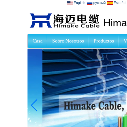
English
русский
Español
Himak
Casa
Sobre Nosotros
Productos
V