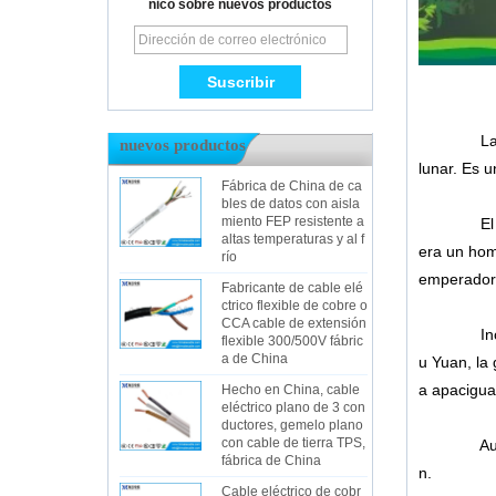
nico sobre nuevos productos
L
nuevos productos
lunar. Es u
Fábrica de China de ca
bles de datos con aisla
miento FEP resistente a
El origen 
altas temperaturas y al f
era un hom
río
emperador
Fabricante de cable elé
ctrico flexible de cobre o
CCA cable de extensión
Incapaz d
flexible 300/500V fábric
a de China
u Yuan, la 
a apaciguar
Hecho en China, cable
eléctrico plano de 3 con
ductores, gemelo plano
con cable de tierra TPS,
Aunque no
fábrica de China
n.
Cable eléctrico de cobr