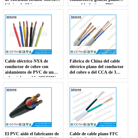
fábrica de China
con cable de tierra TPS,
fábrica de China
Cable eléctrico NYA de
Fábrica de China del cable
conductor de cobre con
eléctrico plano del conductor
aislamiento de PVC de un
del cobre o del CCA de 3
solo núcleo, cable 300/500V
corazones
450/750V
El PVC aisló el fabricante de
Cable de cable plano FFC