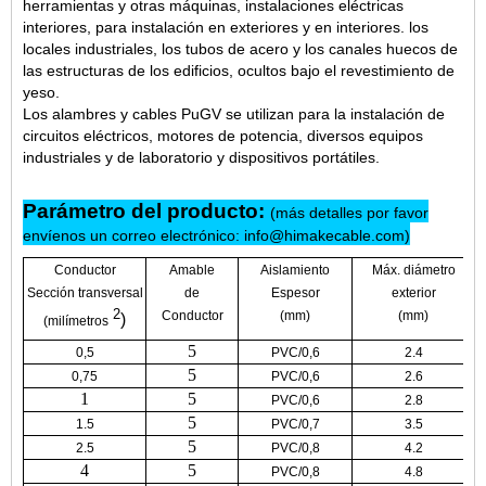
herramientas y otras máquinas, instalaciones eléctricas
interiores, para instalación en exteriores y en interiores. los
locales industriales, los tubos de acero y los canales huecos de
las estructuras de los edificios, ocultos bajo el revestimiento de
yeso.
Los alambres y cables PuGV se utilizan para la instalación de
circuitos eléctricos, motores de potencia, diversos equipos
industriales y de laboratorio y dispositivos portátiles.
Parámetro del producto:
(más detalles por favor
envíenos un correo electrónico: info@himakecable.com)
Conductor
Amable
Aislamiento
Máx. diámetro
Sección transversal
de
Espesor
exterior
2
Conductor
(mm)
(mm)
)
(milímetros
5
0,5
PVC/0,6
2.4
5
0,75
PVC/0,6
2.6
1
5
PVC/0,6
2.8
5
1.5
PVC/0,7
3.5
5
2.5
PVC/0,8
4.2
4
5
PVC/0,8
4.8