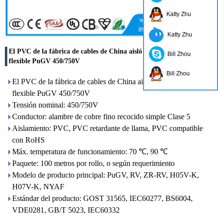
Katty Zhu
Katty Zhu
El PVC de la fábrica de cables de China aisló el cable eléctrico
Bill Zhou
flexible PuGV 450/750V
Bill Zhou
El PVC de la fábrica de cables de China aisló el cable eléctrico
flexible PuGV 450/750V
Tensión nominal: 450/750V
Conductor: alambre de cobre fino recocido simple Clase 5
Aislamiento: PVC, PVC retardante de llama, PVC compatible
con RoHS
Máx. temperatura de funcionamiento: 70 ℃, 90 ℃
Paquete: 100 metros por rollo, o según requerimiento
Modelo de producto principal: PuGV, RV, ZR-RV, H05V-K,
H07V-K, NYAF
Estándar del producto: GOST 31565, IEC60277, BS6004,
VDE0281, GB/T 5023, IEC60332