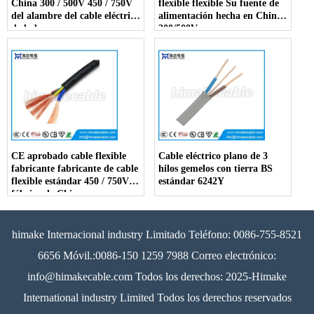
China 300 / 500V 450 / 750V
flexible flexible Su fuente de
del alambre del cable eléctrico
alimentación hecha en China
de la base
300/500V
CE aprobado cable flexible
Cable eléctrico plano de 3
fabricante fabricante de cable
hilos gemelos con tierra BS
flexible estándar 450 / 750V
estándar 6242Y
fábrica de China
himake Internacional industry Limitado Teléfono: 0086-755-8521
6656 Móvil.:0086-150 1259 7988 Correo electrónico:
info@himakecable.com Todos los derechos: 2025-Himake
International industry Limited Todos los derechos reservados