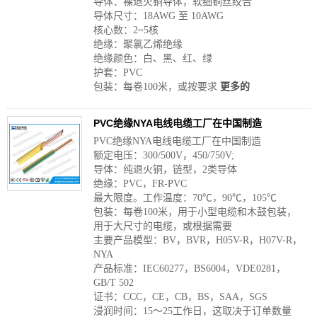
导体：裸退火铜导体，软细铜丝绞合
导体尺寸：18AWG 至 10AWG
核心数：2~5核
绝缘：聚氯乙烯绝缘
绝缘颜色：白、黑、红、绿
护套：PVC
包装：每卷100米，或按要求
更多的
PVC绝缘NYA电线电缆工厂在中国制造
PVC绝缘NYA电线电缆工厂在中国制造
额定电压：300/500V，450/750V;
导体：纯退火铜，链型，2类导体
绝缘：PVC，FR-PVC
最大限度。工作温度：70℃，90℃，105℃
包装：每卷100米，用于小型电缆和木鼓包装，
用于大尺寸的电缆，或根据需要
主要产品模型：BV，BVR，H05V-R，H07V-R，
NYA
产品标准：IEC60277，BS6004，VDE0281，
GB/T 502
证书：CCC，CE，CB，BS，SAA，SGS
浸润时间：15〜25工作日，这取决于订单数量