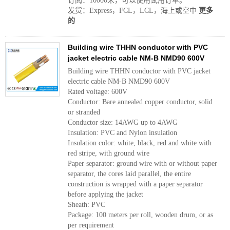
订阅：10000米，可以使用试用订单。
发货：Express，FCL，LCL，海上或空中
更多
的
Building wire THHN conductor with PVC
jacket electric cable NM-B NMD90 600V
Building wire THHN conductor with PVC jacket
electric cable NM-B NMD90 600V
Rated voltage: 600V
Conductor: Bare annealed copper conductor, solid
or stranded
Conductor size: 14AWG up to 4AWG
Insulation: PVC and Nylon insulation
Insulation color: white, black, red and white with
red stripe, with ground wire
Paper separator: ground wire with or without paper
separator, the cores laid parallel, the entire
construction is wrapped with a paper separator
before applying the jacket
Sheath: PVC
Package: 100 meters per roll, wooden drum, or as
per requirement