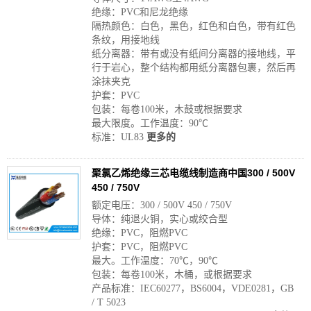
绝缘：PVC和尼龙绝缘
隔热颜色：白色，黑色，红色和白色，带有红色
条纹，用接地线
纸分离器：带有或没有纸间分离器的接地线，平
行于岩心，整个结构都用纸分离器包裹，然后再
涂抹夹克
护套：PVC
包装：每卷100米，木鼓或根据要求
最大限度。工作温度：90℃
标准：UL83
更多的
聚氯乙烯绝缘三芯电缆线制造商中国300 / 500V
450 / 750V
额定电压：300 / 500V 450 / 750V
导体：纯退火铜，实心或绞合型
绝缘：PVC，阻燃PVC
护套：PVC，阻燃PVC
最大。工作温度：70℃，90℃
包装：每卷100米，木桶，或根据要求
产品标准：IEC60277，BS6004，VDE0281，GB
/ T 5023