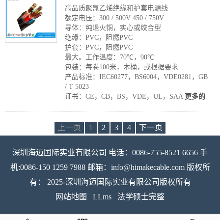
高品质聚氯乙烯绝缘和护套电源线
额定电压：300 / 500V 450 / 750V
导体：纯退火铜，实心或绞合型
绝缘：PVC，阻燃PVC
护套：PVC，阻燃PVC
最大。工作温度：70℃，90℃
包装：每卷100米，木桶，或根据要求
产品标准：IEC60277，BS6004，VDE0281，GB
/ T 5023
证书：CE，CB，BS，VDE，UL，SAA
更多的
上一页
1
2
3
4
下一页
深圳海迈国际实业有限公司 电话：0086-755-8521 6656 手
机:0086-150 1259 7988 邮箱：info@himakecable.com 版权所
有： 2025-深圳海迈国际实业有限公司版权所有
网站地图
LLms
法学硕士完整