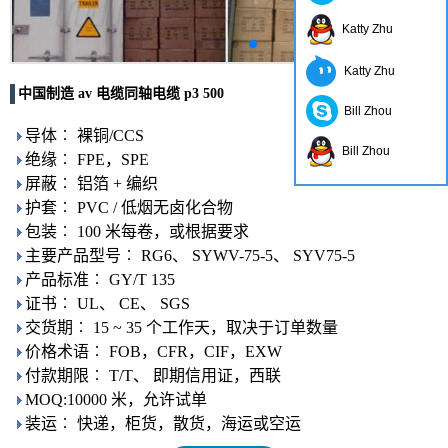
Katty Zhu
Katty Zhu
中国制造 av 电缆同轴电缆 p3 500
Bill Zhou
导体︰ 裸铜/CCS
Bill Zhou
绝缘︰ FPE，SPE
屏蔽︰ 铝箔 + 编织
护套︰ PVC / 低烟无卤化合物
包装︰ 100 米每卷，或根据要求
主要产品型号︰ RG6、 SYWV-75-5、 SYV75-5
产品标准︰ GY/T 135
证书︰ UL、 CE、 SGS
交货期︰ 15 ~ 35 个工作天，取决于订单数量
价格术语︰ FOB，CFR，CIF，EXW
付款期限︰ T/T、 即期信用证，西联
MOQ:10000 米，允许试单
装运︰ 快递，柜货，散货，海运或空运