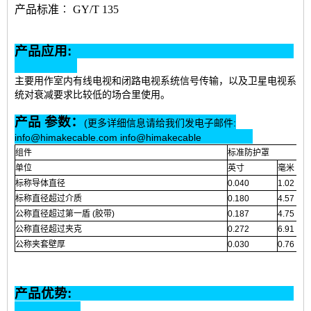
产品标准︰ GY/T 135
产品应用:
主要用作室内有线电视和闭路电视系统信号传输，以及卫星电视系
统对衰减要求比较低的场合里使用。
产品 参数：
(更多详细信息请给我们发电子邮件:
info@himakecable.com info@himakecable
组件
标准防护罩
单位
英寸
毫米
标称导体直径
0.040
1.02
标称直径超过介质
0.180
4.57
公称直径超过第一盾 (胶带)
0.187
4.75
公称直径超过夹克
0.272
6.91
公称夹套壁厚
0.030
0.76
产品优势: