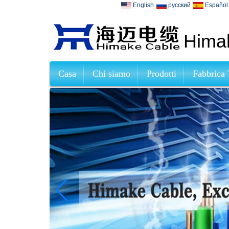
English
русский
Español
Himak
Casa
Chi siamo
Prodotti
Fabbrica 