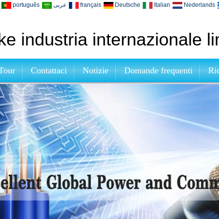
português
عربى
français
Deutsche
Italian
Nederlands
e industria internazionale li
Tour
Contattaci
Notizie
Domande frequenti
Ri