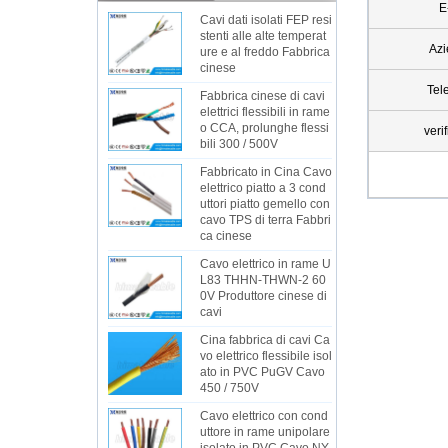
E
Cavi dati isolati FEP resi
stenti alle alte temperat
Az
ure e al freddo Fabbrica
cinese
Tel
Fabbrica cinese di cavi
elettrici flessibili in rame
o CCA, prolunghe flessi
veri
bili 300 / 500V
Fabbricato in Cina Cavo
elettrico piatto a 3 cond
uttori piatto gemello con
cavo TPS di terra Fabbri
ca cinese
Cavo elettrico in rame U
L83 THHN-THWN-2 60
0V Produttore cinese di
cavi
Cina fabbrica di cavi Ca
vo elettrico flessibile isol
ato in PVC PuGV Cavo
450 / 750V
Cavo elettrico con cond
uttore in rame unipolare