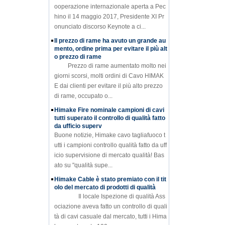
ooperazione internazionale aperta a Pec
hino il 14 maggio 2017, Presidente XI Pr
onunciato discorso Keynote a ci...
Il prezzo di rame ha avuto un grande au
mento, ordine prima per evitare il più alt
o prezzo di rame
Prezzo di rame aumentato molto nei
giorni scorsi, molti ordini di Cavo HIMAK
E dai clienti per evitare il più alto prezzo
di rame, occupato o...
Himake Fire nominale campioni di cavi
tutti superato il controllo di qualità fatto
da ufficio superv
Buone notizie, Himake cavo tagliafuoco t
utti i campioni controllo qualità fatto da uff
icio supervisione di mercato qualità! Bas
ato su "qualità supe...
Himake Cable è stato premiato con il tit
olo del mercato di prodotti di qualità
Il locale Ispezione di qualità Ass
ociazione aveva fatto un controllo di quali
tà di cavi casuale dal mercato, tutti i Hima