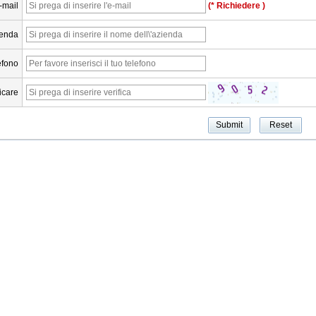
-mail
(* Richiedere )
ienda
efono
ficare