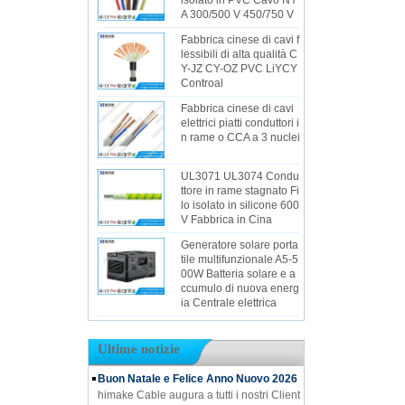
isolato in PVC Cavo NY
A 300/500 V 450/750 V
Fabbrica cinese di cavi f
lessibili di alta qualità C
Y-JZ CY-OZ PVC LiYCY
Controal
Fabbrica cinese di cavi
elettrici piatti conduttori i
n rame o CCA a 3 nuclei
UL3071 UL3074 Condu
ttore in rame stagnato Fi
lo isolato in silicone 600
V Fabbrica in Cina
Generatore solare porta
tile multifunzionale A5-5
00W Batteria solare e a
ccumulo di nuova energ
ia Centrale elettrica
Ultime notizie
Buon Natale e Felice Anno Nuovo 2026
himake Cable augura a tutti i nostri Client