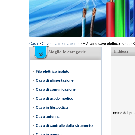
Casa
>
Cavo di alimentazione
>
MV rame cavo elettrico isolato
Sfoglia le categorie
Inchiesta
Filo elettrico isolato
Cavo di alimentazione
Cavo di comunicazione
Cavo di grado medico
Cavo in fibra ottica
nome del pro
Cavo antenna
Cavo di controllo dello strumento
Cavo in gomma