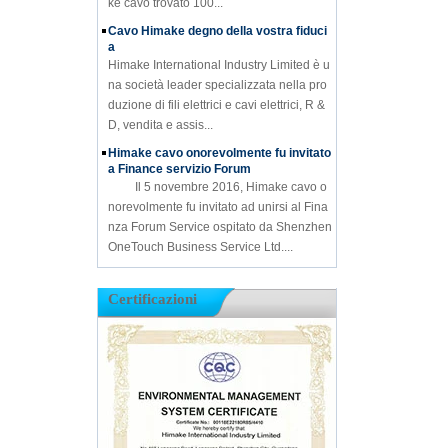
ke cavo trovato 100...
Cavo Himake degno della vostra fiduci
a
Himake International Industry Limited è u
na società leader specializzata nella pro
duzione di fili elettrici e cavi elettrici, R &
D, vendita e assis...
Himake cavo onorevolmente fu invitato
a Finance servizio Forum
Il 5 novembre 2016, Himake cavo o
norevolmente fu invitato ad unirsi al Fina
nza Forum Service ospitato da Shenzhen
OneTouch Business Service Ltd....
Certificazioni