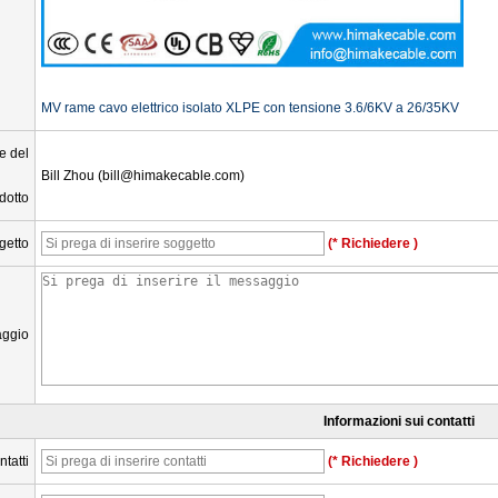
MV rame cavo elettrico isolato XLPE con tensione 3.6/6KV a 26/35KV
e del
Bill Zhou (bill@himakecable.com)
dotto
getto
(* Richiedere )
ggio
Informazioni sui contatti
tatti
(* Richiedere )