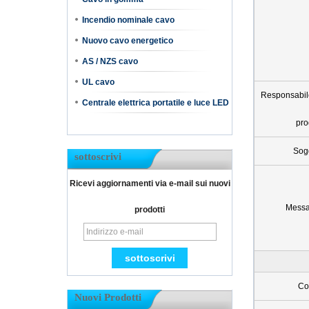
Incendio nominale cavo
Nuovo cavo energetico
AS / NZS cavo
UL cavo
Responsabil
Centrale elettrica portatile e luce LED
pro
Sog
sottoscrivi
Ricevi aggiornamenti via e-mail sui nuovi
Messa
prodotti
Con
Nuovi Prodotti