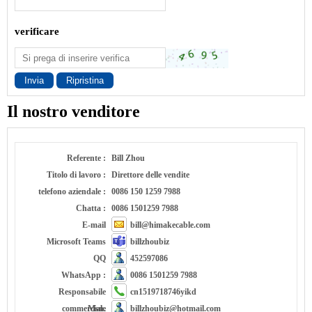
verificare
Invia
Ripristina
Il nostro venditore
Referente :
Bill Zhou
Titolo di lavoro :
Direttore delle vendite
telefono aziendale :
0086 150 1259 7988
Chatta :
0086 1501259 7988
E-mail
bill@himakecable.com
Microsoft Teams
billzhoubiz
QQ
452597086
WhatsApp :
0086 1501259 7988
Responsabile
cn1519718746yikd
commerciale
Msn.
billzhoubiz@hotmail.com