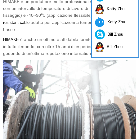
HIMAKE è un produttore molto professionale di cavi di grado artico
con un intervallo di temperature di lavoro di -50~90℃ (posa di
Katty Zhu
fissaggio) e -40~90℃ (applicazione flessibile), è un ottimo
cold
Katty Zhu
adatto per applicazioni a temperature estremamente
resistant cable
basse.
Bill Zhou
è anche un ottimo e affidabile fornitore di fili e cavi elettrici
HIMAKE
in tutto il mondo, con oltre 15 anni di esperienza nell'esportazione e
Bill Zhou
godendo di un'ottima reputazione internationalanzi!