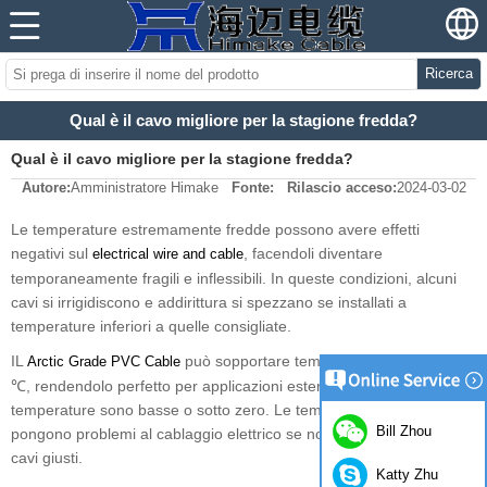
Ricerca
Qual è il cavo migliore per la stagione fredda?
Qual è il cavo migliore per la stagione fredda?
Autore:
Amministratore Himake
Fonte:
Rilascio acceso:
2024-03-02
Le temperature estremamente fredde possono avere effetti
negativi sul
, facendoli diventare
electrical wire and cable
temporaneamente fragili e inflessibili. In queste condizioni, alcuni
cavi si irrigidiscono e addirittura si spezzano se installati a
temperature inferiori a quelle consigliate.
IL
può sopportare temperature intorno a -40
Arctic Grade PVC Cable
℃, rendendolo perfetto per applicazioni esterne in luoghi in cui le
temperature sono basse o sotto zero. Le temperature estreme
Bill Zhou
pongono problemi al cablaggio elettrico se non vengono utilizzati i
cavi giusti.
Katty Zhu