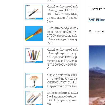
Κίνας
Καλώδιο ηλεκτρικού καλ
Εργαζομένω
ωδίου χαλκού UL83 TH
HN-THWN-2 600V Κινέζ
ος κατασκευαστής καλω
BHP Billito
δίων
Εύκαμπτο ηλεκτρικό καλ
Μπορεί να 
ώδιο PuGV καλώδιο 45
0/750V, εργοστάσιο καλ
ωδίων Κίνας με μόνωση
PVC
Καλώδιο ηλεκτρικού καλ
ωδίου ηλεκτρικού αγωγ
ού με μόνωση PVC με μ
όνωση χαλκού Καλώδιο
NYA 300/500V 450/750
V
Υψηλής ποιότητας εύκα
μπτο καλώδιο CY-JZ CY
-OZ PVC LiYCY Contro
al εργοστάσιο στην Κίνα
Επίπεδο ηλεκτρικό καλώ
διο 3 πυρήνων Χαλκού
ή CCA αγωγού εργοστα
σίου