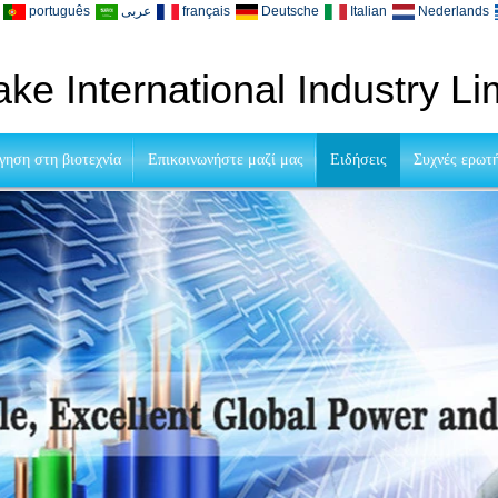
português
عربى
français
Deutsche
Italian
Nederlands
ke International Industry Li
γηση στη βιοτεχνία
Επικοινωνήστε μαζί μας
Ειδήσεις
Συχνές ερωτ