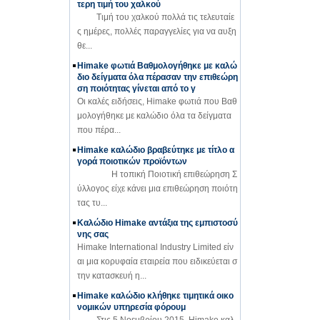
τερη τιμή του χαλκού
Τιμή του χαλκού πολλά τις τελευταίε
ς ημέρες, πολλές παραγγελίες για να αυξη
θε...
Himake φωτιά Βαθμολογήθηκε με καλώ
διο δείγματα όλα πέρασαν την επιθεώρη
ση ποιότητας γίνεται από το γ
Οι καλές ειδήσεις, Himake φωτιά που Βαθ
μολογήθηκε με καλώδιο όλα τα δείγματα
που πέρα...
Himake καλώδιο βραβεύτηκε με τίτλο α
γορά ποιοτικών προϊόντων
Η τοπική Ποιοτική επιθεώρηση Σ
ύλλογος είχε κάνει μια επιθεώρηση ποιότη
τας τυ...
Καλώδιο Himake αντάξια της εμπιστοσύ
νης σας
Himake International Industry Limited είν
αι μια κορυφαία εταιρεία που ειδικεύεται σ
την κατασκευή η...
Himake καλώδιο κλήθηκε τιμητικά οικο
νομικών υπηρεσία φόρουμ