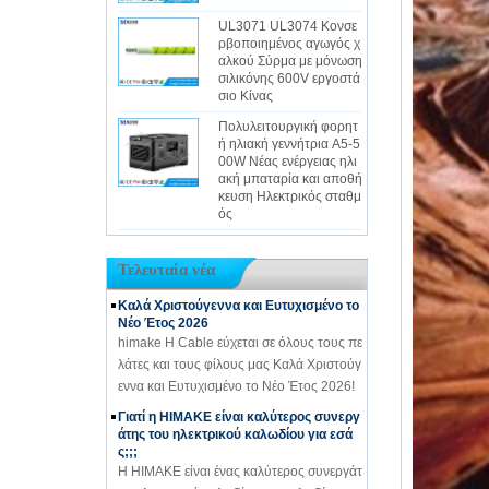
UL3071 UL3074 Κονσε
ρβοποιημένος αγωγός χ
αλκού Σύρμα με μόνωση
σιλικόνης 600V εργοστά
σιο Κίνας
Πολυλειτουργική φορητ
ή ηλιακή γεννήτρια A5-5
00W Νέας ενέργειας ηλι
ακή μπαταρία και αποθή
κευση Ηλεκτρικός σταθμ
ός
Τελευταία νέα
Καλά Χριστούγεννα και Ευτυχισμένο το
Νέο Έτος 2026
himake Η Cable εύχεται σε όλους τους πε
λάτες και τους φίλους μας Καλά Χριστούγ
εννα και Ευτυχισμένο το Νέο Έτος 2026!
Γιατί η HIMAKE είναι καλύτερος συνεργ
άτης του ηλεκτρικού καλωδίου για εσά
ς;;;
Η HIMAKE είναι ένας καλύτερος συνεργάτ