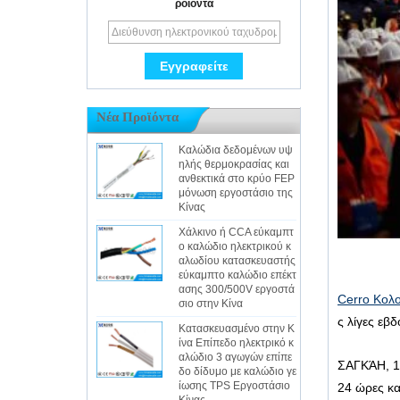
ροϊόντα
Νέα Προϊόντα
Καλώδια δεδομένων υψ
ηλής θερμοκρασίας και
ανθεκτικά στο κρύο FEP
μόνωση εργοστάσιο της
Κίνας
Χάλκινο ή CCA εύκαμπτ
ο καλώδιο ηλεκτρικού κ
αλωδίου κατασκευαστής
εύκαμπτο καλώδιο επέκτ
ασης 300/500V εργοστά
Cerro Κολ
σιο στην Κίνα
ς λίγες εβ
Κατασκευασμένο στην Κ
ίνα Επίπεδο ηλεκτρικό κ
αλώδιο 3 αγωγών επίπε
ΣΑΓΚΆΗ, 1
δο δίδυμο με καλώδιο γε
ίωσης TPS Εργοστάσιο
24 ώρες κα