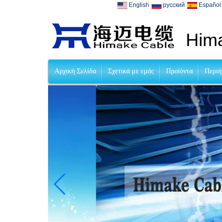
English
русский
Español
Hima
Αρχική Σελίδα
Σχετικά με εμάς
Προϊόντα
Περιή