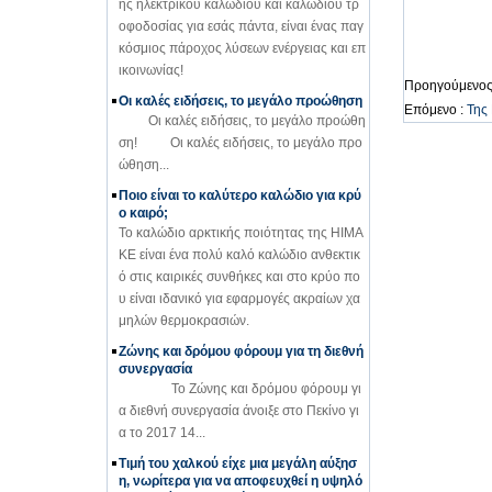
ης ηλεκτρικού καλωδίου και καλωδίου τρ
οφοδοσίας για εσάς πάντα, είναι ένας παγ
κόσμιος πάροχος λύσεων ενέργειας και επ
ικοινωνίας!
Προηγούμενος
Οι καλές ειδήσεις, το μεγάλο προώθηση
Επόμενο :
Της 
Οι καλές ειδήσεις, το μεγάλο προώθη
ση! Οι καλές ειδήσεις, το μεγάλο προ
ώθηση...
Ποιο είναι το καλύτερο καλώδιο για κρύ
ο καιρό;
Το καλώδιο αρκτικής ποιότητας της HIMA
KE είναι ένα πολύ καλό καλώδιο ανθεκτικ
ό στις καιρικές συνθήκες και στο κρύο πο
υ είναι ιδανικό για εφαρμογές ακραίων χα
μηλών θερμοκρασιών.
Ζώνης και δρόμου φόρουμ για τη διεθνή
συνεργασία
Το Ζώνης και δρόμου φόρουμ γι
α διεθνή συνεργασία άνοιξε στο Πεκίνο γι
α το 2017 14...
Τιμή του χαλκού είχε μια μεγάλη αύξησ
η, νωρίτερα για να αποφευχθεί η υψηλό