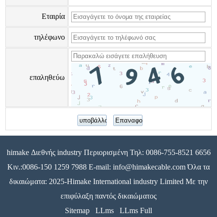
Εταιρία
τηλέφωνο
επαληθεύω
himake Διεθνής industry Περιορισμένη Τηλ: 0086-755-8521 6656
Κιν.:0086-150 1259 7988 E-mail: info@himakecable.com Όλα τα
δικαιώματα: 2025-Himake International industry Limited Με την
επιφύλαξη παντός δικαιώματος
Sitemap
LLms
LLms Full