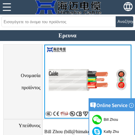
Αναζήτησ
Ερευνα
Ονομασία
προϊόντος
Bill Zhou
Υπεύθυνος
Bill Zhou (bill@himakecable.com)
Katty Zhu