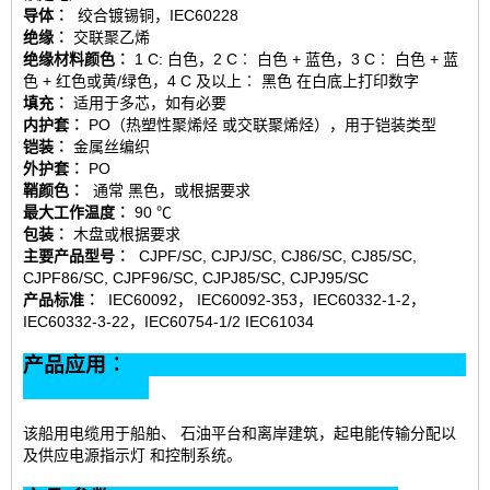
导体︰
绞合镀锡铜，IEC60228
绝缘︰
交联聚乙烯
绝缘材料颜色︰
1 C: 白色，2 C︰ 白色 + 蓝色，3 C︰ 白色 + 蓝
色 + 红色或黄/绿色，4 C 及以上︰ 黑色 在白底上打印数字
填充︰
适用于
多芯，如有必要
内护套︰
PO（热塑性聚烯烃 或交联聚烯烃），用于铠装类型
铠装︰
金属丝编织
外护套︰
PO
鞘颜色︰
通常 黑色，或根据要求
最大工作温度︰
90 ℃
包装︰
木盘或根据要求
主要产品型号︰
CJPF/SC, CJPJ/SC, CJ86/SC, CJ85/SC,
CJPF86/SC, CJPF96/SC, CJPJ85/SC, CJPJ95/SC
产品标准︰
IEC60092， IEC60092-353，IEC60332-1-2，
IEC60332-3-22，IEC60754-1/2 IEC61034
产品应用︰
该船用电缆用于船舶、 石油平台和离岸建筑，起电能传输分配以
及供应电源指示灯 和控制系统。