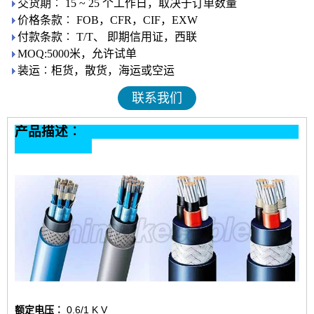
交货期︰ 15 ~ 25 个工作日，取决于订单数量
价格条款︰ FOB，CFR，CIF，EXW
付款条款︰ T/T、 即期信用证，西联
MOQ:5000米，允许试单
装运︰柜货，散货，海运或空运
联系我们
产品描述︰
额定电压︰
0.6/1 K V