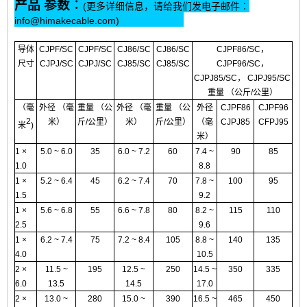
产品 参数︰
(更多详细信息，请给我们发电子邮件︰
info@himakecable.com)
导体
CJPF/SC
CJPF/SC
CJ86/SC
CJ86/SC
CJPF86/SC，
尺寸
CJPJ/SC
CJPJ/SC
CJ85/SC
CJ85/SC
CJPF96/SC，
CJPJ85/SC， CJPJ95/SC
重量 （公斤/公里）
（毫
外径 （毫
重量 （公
外径 （毫
重量 （公
外径
CJPF86
CJPF96
2
米）
斤/公里）
米）
斤/公里）
（毫
CJPJ85
CFPJ95
米
)
米）
1 ×
5.0 ~ 6.0
35
6.0 ~ 7.2
60
7.4 ~
90
85
1.0
8.8
1 ×
5.2 ~ 6.4
45
6.2 ~ 7.4
70
7.8 ~
100
95
1.5
9.2
1 ×
5.6 ~ 6.8
55
6.6 ~ 7.8
80
8.2 ~
115
110
2.5
9.6
1 ×
6.2 ~ 7.4
75
7.2 ~ 8.4
105
8.8 ~
140
135
4.0
10.5
2 ×
11.5 ~
195
12.5 ~
250
14.5 ~
350
335
6.0
13.5
14.5
17.0
2 ×
13.0 ~
280
15.0 ~
390
16.5 ~
465
450