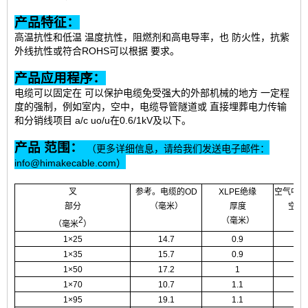
产品特征：
高温抗性和低温 温度抗性，阻燃剂和高电导率，也 防火性，抗紫
外线抗性或符合ROHS可以根据 要求。
产品应用程序：
电缆可以固定在 可以保护电缆免受强大的外部机械的地方 一定程
度的强制，例如室内，空中，电缆导管隧道或 直接埋葬电力传输
和分销线项目 a/c uo/u在0.6/1kV及以下。
产品 范围：
（更多详细信息，请给我们发送电子邮件：
info@himakecable.com）
叉
参考。电缆的OD
XLPE绝缘
空气中允
部分
（毫米）
厚度
空（
2
（毫米）
（毫米
）
1×25
14.7
0.9
16
1×35
15.7
0.9
19
1×50
17.2
1
23
1×70
10.7
1.1
29
1×95
19.1
1.1
36