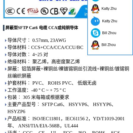
Katty Zhu
Katty Zhu
屏蔽型SFTP Cat6 电缆 CCA或纯铜导体
Bill Zhou
导体尺寸︰ 0.57mm, 23AWG
Bill Zhou
导体材料︰CCS+CCA/CCA/CCU/BC
导体对数︰ 4~25 对
绝缘材料︰ 聚乙烯，高密度聚乙烯
屏蔽：铝箔屏蔽+裸铜丝/裸镀锡铜丝引流线+裸铜丝/镀锡铜
丝编织屏蔽
护套材料︰ PVC、 ROHS PVC、 低烟无卤
工作温度：-40 ° C ~ + 75 ° C
包装︰ 305 米每箱或根据要求
主要产品型号︰ SFTP Cat6、 HSYVP6、 HSYYP6、
HSYZP6
产品标准︰ ISO/IEC11801，IEC61156 2，YD/T1019-2001
年、 ANSI/TIA/EIA-568B，UL444
证书︰ CCC、 CE、 UL、 FCC、 ISO、 ROHS、 SGS