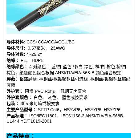
导体材料:
CCS+CCA/CCA/CCU/BC
导体尺寸:
0.57毫米， 23AWG
导体对数:
4~25 对
绝缘︰
PE、 HDPE
绝缘颜色︰
4 对颜色︰ 蓝/白-蓝色;绿/白-绿色; 橙/白-橙色;棕/白-
棕色，绝缘颜色组合
根据 ANSI/TIA/EIA-568-B 颜色组合规定
屏蔽：
铝箔屏蔽+裸铜丝/裸镀锡铜丝引流线+裸铜丝/镀锡铜丝编织
屏蔽
外护套︰
阻燃 PVC Rohs， 低烟无卤复合
外护套颜色︰
白色、 灰色、 蓝色或按要求
包装︰
305 米每箱或按要求
主要产品型号︰
SFTP
Cat6，HSYVP6，HSYYP6, HSYZP6
产品标准︰
ISO/IEC11801，IEC61156-2 ANSI/TIA/EIA-568B，
UL444 YD/T1019-2001
产品特点︰