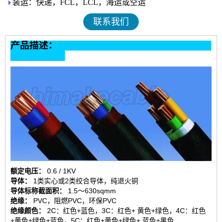
装运：快递，FCL，LCL，海运或空运
联系我们
产品描述：
额定电压：
0.6 / 1KV
导体：
1类实心或2类绞合导体，纯退火铜
导体标称截面积：
1.5〜630sqmm
绝缘：
PVC，阻燃PVC，环保PVC
绝缘颜色：
2C：红色+蓝色，3C：红色+ 黄色+绿色，4C：红色
+黄色+绿色+蓝色，5C：红色+黄色+绿色+ 蓝色+黑色