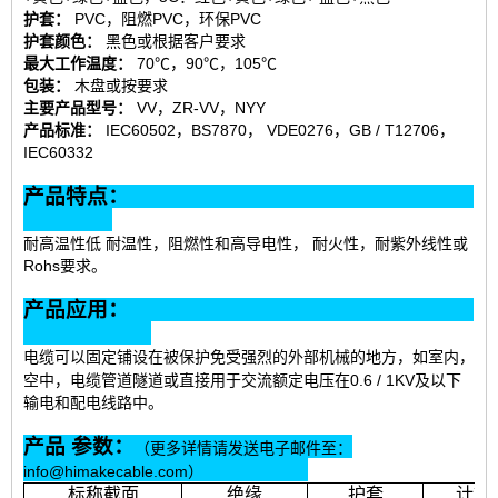
护套：
PVC，阻燃PVC，环保PVC
护套颜色：
黑色或根据客户要求
最大工作温度：
70℃，90℃，105℃
包装：
木盘或按要求
主要产品型号：
VV，ZR-VV，NYY
产品标准：
IEC60502，BS7870， VDE0276，GB / T12706，
IEC60332
产品特点：
耐高温性低 耐温性，阻燃性和高导电性， 耐火性，耐紫外线性或
Rohs要求。
产品应用：
电缆可以固定铺设在被保护免受强烈的外部机械的地方，如室内，
空中，电缆管道隧道或直接用于
交流额定电压在0.6 / 1KV及以下
输电和配电线路中。
产品 参数：
（更多详情请发送电子邮件至：
info@himakecable.com）
标称截面
绝缘
护套
计算