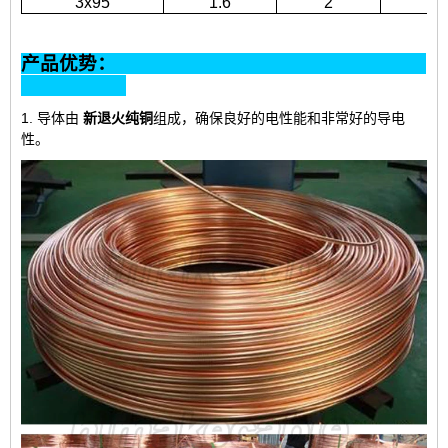
3x95
1.6
2
31
产品优势：
1. 导体由
新退火纯铜
组成
，确保良好的电性能和非常好的导电
性。