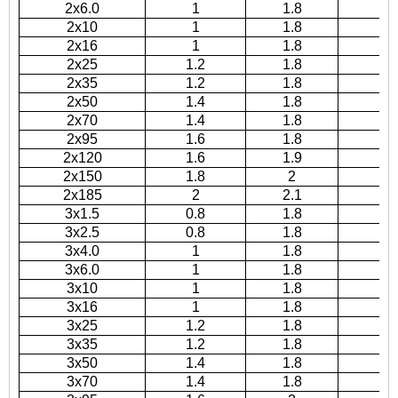
2x6.0
1
1.8
1
2x10
1
1.8
16
2x16
1
1.8
18
2x25
1.2
1.8
17
2x35
1.2
1.8
18
2x50
1.4
1.8
2
2x70
1.4
1.8
24
2x95
1.6
1.8
27
2x120
1.6
1.9
29
2x150
1.8
2
32
2x185
2
2.1
35
3x1.5
0.8
1.8
10
3x2.5
0.8
1.8
11
3x4.0
1
1.8
13
3x6.0
1
1.8
14
3x10
1
1.8
17
3x16
1
1.8
19
3x25
1.2
1.8
20
3x35
1.2
1.8
22
3x50
1.4
1.8
25
3x70
1.4
1.8
27