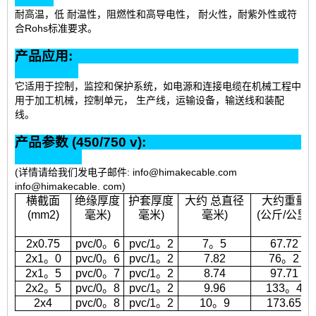
耐高温，低 耐温性，阻燃性和高导电性， 耐火性，耐紫外性或符
合Rohs标准要求。
产品应用:
它适用于控制，监控和保护系统，如电源和连接电缆在机械工程中
用于加工机械，控制单元， 生产线，运输设备，输送线和装配
线。
产品参数 (450/750 v):
(详情请给我们发电子邮件: info@himakecable.com
info@himakecable. com)
横截面
绝缘厚度
护套厚度
大约 总直径
大约重量
(mm2)
毫米)
毫米)
毫米)
(公斤/公里)
2x0.75
pvc/0。6
pvc/1。2
7。5
67.72
2x1。0
pvc/0。6
pvc/1。2
7.82
76。2
2x1。5
pvc/0。7
pvc/1。2
8.74
97.71
2x2。5
pvc/0。8
pvc/1。2
9.96
133。4
2x4
pvc/0。8
pvc/1。2
10。9
173.65