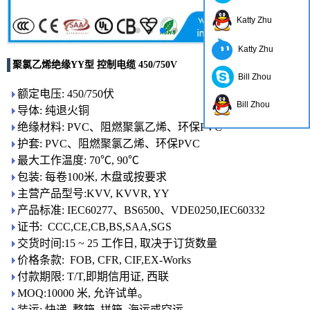
Katty Zhu
Katty Zhu
聚氯乙烯绝缘YY型 控制电缆 450/750V
Bill Zhou
额定电压: 450/750伏
Bill Zhou
导体: 纯退火铜
绝缘材料: PVC、阻燃聚氯乙烯、环保PVC
护套: PVC、阻燃聚氯乙烯、环保PVC
最大工作温度: 70℃, 90℃
包装: 每卷100米, 木盘或按要求
主营产品型号:KVV, KVVR, YY
产品标准: IEC60277、BS6500、VDE0250,IEC60332
证书: CCC,CE,CB,BS,SAA,SGS
交货时间:15 ~ 25 工作日, 取决于订货数量
价格条款: FOB, CFR, CIF,EX-Works
付款期限: T/T,即期信用证, 西联
MOQ:10000 米, 允许试单。
装运: 快递, 整箱, 拼箱, 海运或空运