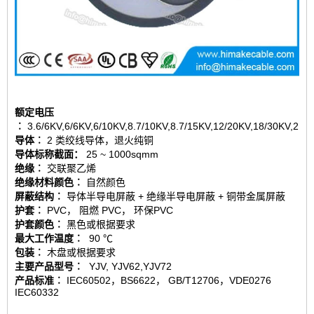
额定电压
︰
3.6/6KV,6/6KV,6/10KV,8.7/10KV,8.7/15KV,12/20KV,18/30KV,21/
导体︰
2 类绞线导体，退火纯铜
导体标称截面：
25 ~ 1000sqmm
绝缘︰
交联聚乙烯
绝缘材料颜色︰
自然颜色
屏蔽结构︰
导体半导电屏蔽 + 绝缘半导电屏蔽 + 铜带金属屏蔽
护套︰
PVC， 阻燃 PVC， 环保PVC
护套颜色︰
黑色或根据要求
最大工作温度︰
90 ℃
包装︰
木盘或根据要求
主要产品型号︰
YJV, YJV62,YJV72
产品标准︰
IEC60502，BS6622， GB/T12706，VDE0276
IEC60332