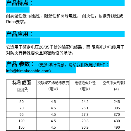
产品特点︰
耐高温性低 耐温性，阻燃性和高导电性， 耐火性，耐紫外线性或
Rohs要求。
产品应用︰
它适用于
额定电压26/35千伏的
输配电线路，而 阻燃电力电缆用于
对防火有特殊要求且紧密敷设的场所。
产品 参数︰
(更多详细信息，请给我们发电子邮件︰
info@himakecable.com)
标称截面
交联聚乙烯绝缘厚度
电缆近似外径
空气中大约载流量
2
（毫米）
（毫米）
(A)
（毫米
)
50
4.5
24.2
245
70
4.5
26.1
305
95
4.5
27.7
370
120
4.5
29.3
430
150
4.5
30.9
490