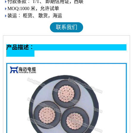
付款条款︰ T/T、 即期信用证，西联
MOQ:1000 米，允许试单
装运︰ 柜货、 散货，海运
联系我们
产品描述︰