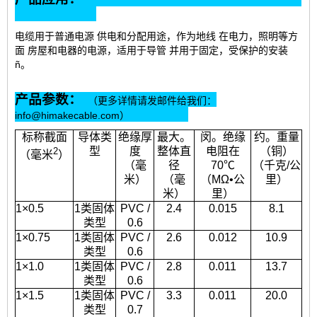
电缆用于普通电源 供电和分配用途，作为地线
在电力，照明等方
面 房屋和电器的电源，适用于导管 并用于固定，受保护的安装
ñ
。
产品参数：
（更多详情请发邮件给我们：
info@himakecable.com）
标称截面
导体类
绝缘厚
最大。
闵。绝缘
约。重量
型
度
整体直
电阻在
（铜）
2
（毫米
）
（毫
径
70℃
（千克/公
米）
（毫
（MΩ•公
里）
米）
里）
1×0.5
1类固体
PVC /
2.4
0.015
8.1
类型
0.6
1×0.75
1类固体
PVC /
2.6
0.012
10.9
类型
0.6
1×1.0
1类固体
PVC /
2.8
0.011
13.7
类型
0.6
1×1.5
1类固体
PVC /
3.3
0.011
20.0
类型
0.7