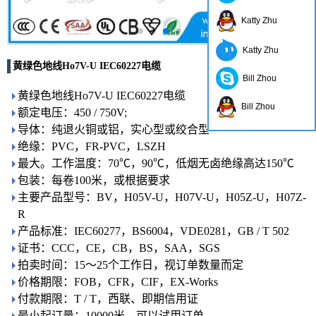
Katty Zhu
Katty Zhu
黄绿色地线Ho7V-U IEC60227电缆
Bill Zhou
黄绿色地线Ho7V-U IEC60227电缆
Bill Zhou
额定电压：450 / 750V;
导体：纯退火铜或铝，实心型或绞合型
绝缘：PVC，FR-PVC，LSZH
最大。工作温度：70℃，90℃，低烟无卤绝缘高达150℃
包装：每卷100米，或根据要求
主要产品型号：BV，H05V-U，H07V-U，H05Z-U，H07Z-
R
产品标准：IEC60277，BS6004，VDE0281，GB / T 502
证书：CCC，CE，CB，BS，SAA，SGS
拍卖时间：15〜25个工作日，视订单数量而定
价格期限：FOB，CFR，CIF，EX-Works
付款期限：T / T，西联、即期信用证
最小起订量：10000米，可以试用订单。