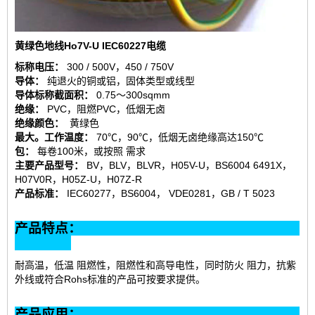
黄绿色地线Ho7V-U IEC60227电缆
标称电压：
300 / 500V，450 / 750V
导体：
纯退火的铜或铝，固体类型或线型
导体标称截面积：
0.75〜300sqmm
绝缘：
PVC，阻燃PVC，低烟无卤
绝缘颜色：
黄绿色
最大。工作温度：
70℃，90℃，低烟无卤绝缘高达150℃
包：
每卷100米，或按照 需求
主要产品型号：
BV，BLV，BLVR，H05V-U，BS6004 6491X，
H07V0R，H05Z-U，H07Z-R
产品标准：
IEC60277，BS6004， VDE0281，GB / T 5023
产品特点：
耐高温，低温 阻燃性，阻燃性和高导电性，同时防火 阻力，抗紫
外线或符合Rohs标准的产品可按要求提供。
产品应用：