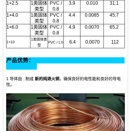
1×2.5
1类固体
PVC /
3.9
0.010
31.1
类型
0.8
1×4.0
1类固体
PVC /
4.4
0.0085
45.7
类型
0.8
1×6.0
1类固体
PVC /
4.9
0.0070
65.2
类型
0.8
1类固体类
6.4
0.0070
112
1×10
PVC / 1.0
型
产品优势：
1.导体由...制成
新的纯退火铜
，确保良好的电性能和良好的导电
性。