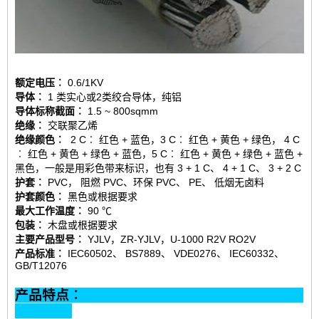
额定电压︰
0.6/1KV
导体︰
1 类实心或2类绞合导体，纯铝
导体标称截面︰
1.5 ~ 800sqmm
绝缘︰
交联聚乙烯
绝缘颜色︰
2 C︰ 红色 + 蓝色，3 C︰ 红色 + 黄色 + 绿色， 4 C
︰ 红色 + 黄色 + 绿色 + 蓝色，5 C︰ 红色 + 黄色 + 绿色 + 蓝色 +
黑色，一般是用彩色带来标识，也有 3 + 1 C、 4 + 1 C、 3 + 2 C
护套︰
PVC， 阻燃 PVC、环保 PVC、 PE、 低烟无卤料
护套颜色︰
黑色或根据要求
最大工作温度︰
90 ℃
包装︰
木盘或根据要求
主要产品型号︰
YJLV，ZR-YJLV，U-1000 R2V RO2V
产品标准︰
IEC60502、 BS7889、 VDE0276、 IEC60332、
GB/T12076
产品特点︰