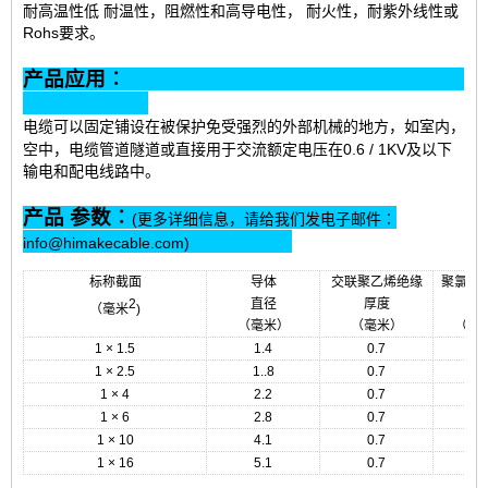
耐高温性低 耐温性，阻燃性和高导电性， 耐火性，耐紫外线性或
Rohs要求。
产品应用︰
电缆可以固定铺设在被保护免受强烈的外部机械的地方，如室内，
空中，电缆管道隧道或直接用于
交流额定电压在0.6 / 1KV及以下
输电和配电线路中。
产品 参数︰
(更多详细信息，请给我们发电子邮件︰
info@himakecable.com)
标称截面
导体
交联聚乙烯绝缘
聚氯乙
2
直径
厚度
厚
（毫米
)
（毫米）
（毫米）
（毫
1 × 1.5
1.4
0.7
1.
1 × 2.5
1..8
0.7
1.
1 × 4
2.2
0.7
1.
1 × 6
2.8
0.7
1.
1 × 10
4.1
0.7
1.
1 × 16
5.1
0.7
1.