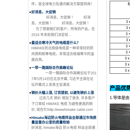
伴，是全球电力及通讯解决方案提供商！
好消息，大促销
好消息，大促销 ！ 好消
3 
息，大促销 ！ 好消息，大促销 ！
3 
为了感谢我们的客户，所有的产品，在
3 
2016 年末前我们决定给...
3 
最适合寒冷天气的电缆是什么？
3 
HIMAKE的北极级电缆是一种非常好的防
3 
风雨和耐寒电缆，非常适合极端寒冷的温
3 x
度应用。
3 x
一带一路国际合作高峰论坛
3 x
一带一路国际合作高峰论坛于201
7年5月14日在北京开幕, 习近平主席在论
坛开幕式上发表主旨演说.
铜价大幅上涨, 订货提前, 以避免铜价上涨
1.导体是由
过去几天 铜价 增加了很多, 许多客户
下订单给 HIMAKE 电缆 为避免更高的铜
价, 现在忙!http://wwwhimake cable.com
Himake海迈防火电缆样品全部通过市场质
量监督办公室的质量检验
好消息, himake海迈 防火电缆 样品全部通