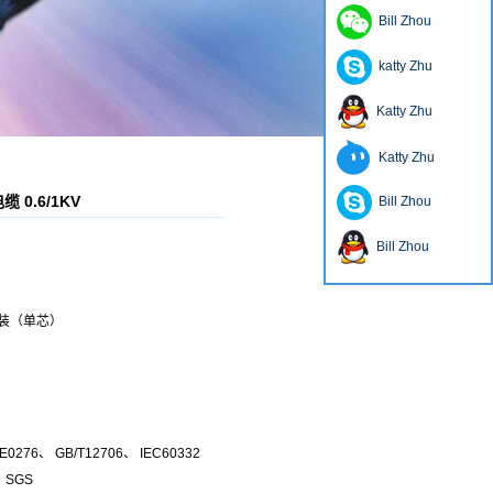
Bill Zhou
katty Zhu
Katty Zhu
Katty Zhu
0.6/1KV
Bill Zhou
Bill Zhou
装（单芯）
0276、 GB/T12706、 IEC60332
 SGS