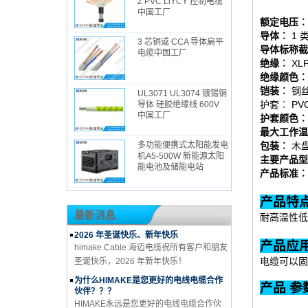
Z PVC LiYCY 控制电缆
中国工厂
额定电压︰
导体︰
1 
3 芯铜或 CCA 导体扁平
导体标称截
电缆中国工厂
绝缘︰
XL
绝缘颜色︰
铠装︰
钢
UL3071 UL3074 镀锡铜
护套︰ PV
导体 硅胶绝缘线 600V
中国工厂
护套颜色︰
最大工作温
包装︰
木
多功能便携式太阳能发电
机A5-500W 新能源太阳
主要产品型
能电池及储能电站
产品标准︰
最新消息
耐高温性低
2026 年圣诞快乐、新年快乐
himake Cable 海迈电缆祝所有客户和朋友
电缆可以固
圣诞快乐，2026 年新年快乐！
为什么HIMAKE是您更好的电线电缆合作
产品 参
伙伴？？？
HIMAKE永远是您更好的电线电缆合作伙