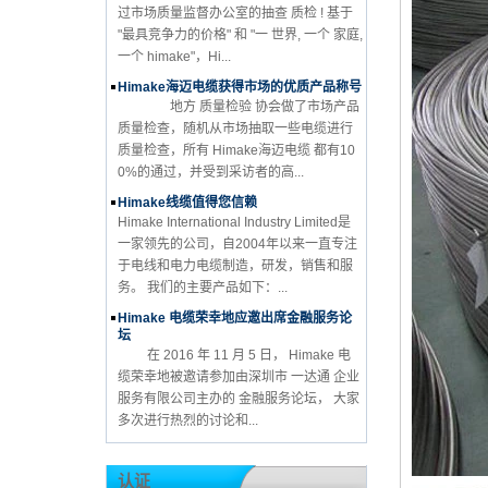
过市场质量监督办公室的抽查 质检 ! 基于
"最具竞争力的价格" 和 "一 世界, 一个 家庭,
一个 himake"，Hi...
Himake海迈电缆获得市场的优质产品称号
地方 质量检验 协会做了市场产品
质量检查，随机从市场抽取一些电缆进行
质量检查，所有 Himake海迈电缆 都有10
0%的通过，并受到采访者的高...
Himake线缆值得您信赖
Himake International Industry Limited是
一家领先的公司，自2004年以来一直专注
于电线和电力电缆制造，研发，销售和服
务。 我们的主要产品如下：...
Himake 电缆荣幸地应邀出席金融服务论
坛
在 2016 年 11 月 5 日， Himake 电
缆荣幸地被邀请参加由深圳市 一达通 企业
服务有限公司主办的 金融服务论坛， 大家
多次进行热烈的讨论和...
认证