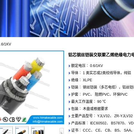
/1KV
铝芯钢丝铠装交联聚乙烯绝缘电力电缆 
额定电压︰ 0.6/1KV
导体︰ 1 类实芯或2类绞线导体，纯铝
绝缘︰ XLPE
铠装︰ 钢丝铠装（多芯电缆），铝丝铠
护套︰ PVC、 阻燃PVC、环保PVC
最大工作温度︰ 90 ℃
包装︰ 木盘或根据要求
主要产品型号︰ YJLV32、 ZR-YJLV32
产品标准︰ IEC60502、 BS7870、 VDE
证书︰ CCC、 CE、 CB、 BS、 SAA、