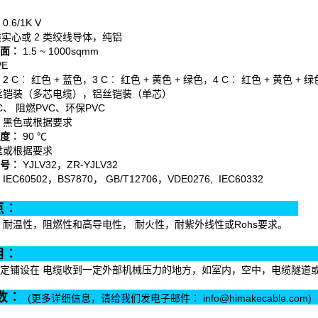
0.6/1K V
类实心或 2 类绞线导体，纯铝
面︰
1.5 ~ 1000sqmm
PE
2 C︰ 红色 + 蓝色，3 C︰ 红色 + 黄色 + 绿色，4 C︰ 红色 + 黄色 + 绿
丝铠装（多芯电缆），铝丝铠装（单芯）
C、 阻燃PVC、环保PVC
黑色或根据要求
度︰
90 ℃
盘或根据要求
号︰
YJLV32，ZR-YJLV32
IEC60502，BS7870， GB/T12706，VDE0276, IEC60332
产品特点︰
 耐温性，阻燃性和高导电性， 耐火性，耐紫外线性或Rohs要求。
产品应用
定铺设在 电缆收到一定外部机械压力的地方，如室内，空中，电缆隧道或直
数︰
(更多详细信息，请给我们发电子邮件︰ info@himakecable.com