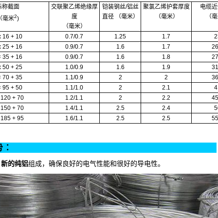
标称截面
交联聚乙烯绝缘厚
铠装钢丝/铝丝
聚氯乙烯护套厚度
电缆近
度
直径 （毫米）
（毫米）
（毫
2
（毫米
)
（毫米）
x 16 + 10
0.7/0.7
1.25
1.7
2
x 25 + 16
0.9/0.7
1.6
1.7
26
× 35 + 16
0.9/0.7
1.6
1.8
27
x 50 + 25
1.0/0.9
1.6
1.9
31
× 70 + 35
1.1/0.9
2
2
36
× 95 + 50
1.1/1.0
2
2.1
4
 120 + 70
1.2/1.1
2
2.2
45
 150 + 70
1.4/1.1
2.5
2.4
5
 185 + 95
1.6/1.1
2.5
2.5
55
产品优势︰
新的纯铝
组成，
确保良好的电气性能和很好的导电性。