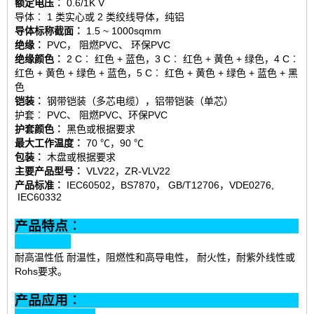
额定电压︰
0.6/1K V
导体︰ 1 类实心或 2 类绞线导体，纯铝
导体标称截面︰
1.5 ~ 1000sqmm
绝缘︰
PVC， 阻燃PVC、 环保PVC
绝缘颜色︰
2 C︰ 红色 + 蓝色，3 C︰ 红色 + 黄色 + 绿色，4 C︰
红色 + 黄色 + 绿色 + 蓝色，5 C︰ 红色 + 黄色 + 绿色 + 蓝色 + 黑
色
铠装︰
钢带铠装（多芯电缆），铝带铠装（单芯）
护套︰ PVC、 阻燃PVC、环保PVC
护套颜色︰
黑色或根据要求
最大工作温度︰
70 ℃，90 ℃
包装︰
木盘或根据要求
主要产品型号︰
VLV22，ZR-VLV22
产品标准︰
IEC60502，BS7870， GB/T12706，VDE0276,
IEC60332
产品特点︰
耐高温性低 耐温性，阻燃性和高导电性， 耐火性，耐紫外线性或
Rohs要求。
产品应用︰