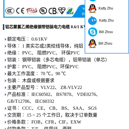
Katty Zhu
Katty Zhu
铝芯聚氯乙烯绝缘钢带铠装电力电缆 0.6/1 KV
Bill Zhou
额定电压︰ 0.6/1KV
Bill Zhou
导体︰ 1 类实芯或2类绞线导体，纯铝
绝缘︰ PVC、 阻燃PVC、 环保PVC
铠装︰ 钢带铠装（多芯电缆），铝带铠装（单芯）
护套︰ PVC、 阻燃PVC、环保PVC
最大工作温度︰ 70 ℃，90 ℃
包装︰ 木盘或根据要求
主要产品型号︰ VLV22、 ZR-VLV22
产品标准︰ IEC60502、 BS7870、 VDE0276、
GB/T12706、 IEC60332
证书︰ CCC、 CE、 CB、 BS、 SAA、 SGS
交货期︰ 15 ~ 25 个工作日，取决于订单数量
价格条款︰ FOB，CFR，CIF，EXW
付款条款︰ T/T、 信用证，西联