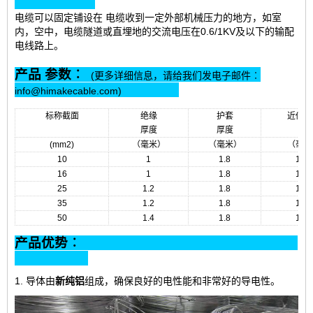
电缆可以固定铺设在 电缆收到一定外部机械压力的地方，如室
内，空中，电缆隧道或直埋地的交流电压在0.6/1KV及以下的输配
电线路上。
产品 参数︰
(更多详细信息，请给我们发电子邮件︰
info@himakecable.com)
标称截面
绝缘
护套
近似外
厚度
厚度
(mm2)
（毫米）
（毫米）
（毫米
10
1
1.8
12.9
16
1
1.8
13.9
25
1.2
1.8
15.6
35
1.2
1.8
16.8
50
1.4
1.8
18.5
产品优势︰
1. 导体由
新纯铝
组成
，确保良好的电性能和非常好的导电性。