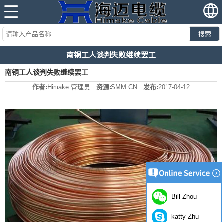
搜索
南铜工人谈判失败继续罢工
南铜工人谈判失败继续罢工
作者:
Himake 管理员
资源:
SMM.CN
发布:
2017-04-12
Bill Zhou
katty Zhu