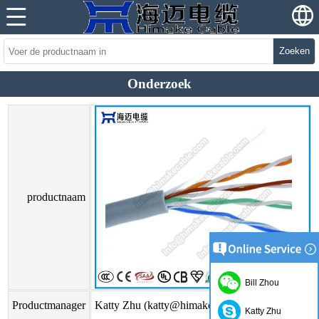
Zoeken
Onderzoek
productnaam
Bill Zhou
Productmanager
Katty Zhu (katty@himakecable.com)
Katty Zhu