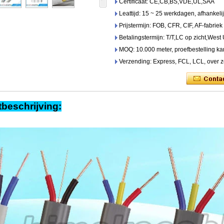
Certificaat: CE,CB,BS,VDE,UL,SAA
Leattijd: 15 ~ 25 werkdagen, afhankel
Prijstermijn: FOB, CFR, CIF, AF-fabriek
Betalingstermijn: T/T,LC op zicht,West
MOQ: 10.000 meter, proefbestelling ka
Verzending: Express, FCL, LCL, over z
beschrijving: