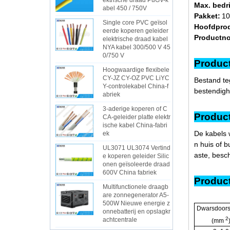
ektrische draad PuGV-k
Max. bedr
abel 450 / 750V
Pakket:
10
Single core PVC geïsol
Hoofdpro
eerde koperen geleider
Productn
elektrische draad kabel
NYA kabel 300/500 V 45
0/750 V
Produc
Hoogwaardige flexibele
CY-JZ CY-OZ PVC LiYC
Bestand te
Y-controlekabel China-f
bestendigh
abriek
3-aderige koperen of C
Produc
CA-geleider platte elektr
ische kabel China-fabri
De kabels 
ek
n huis of b
UL3071 UL3074 Vertind
aste, besch
e koperen geleider Silic
onen geïsoleerde draad
600V China fabriek
Produc
Multifunctionele draagb
are zonnegenerator A5-
500W Nieuwe energie z
Dwarsdoor
onnebatterij en opslagkr
2
achtcentrale
(mm