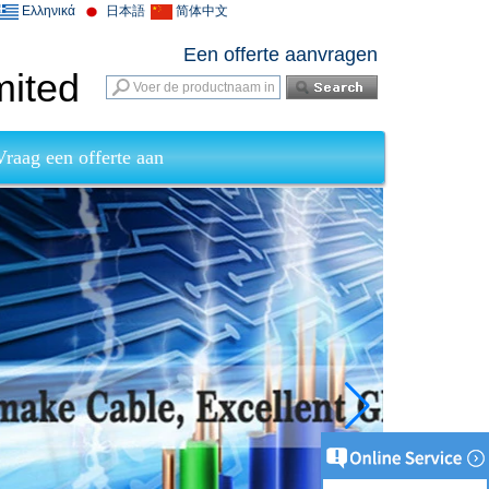
Ελληνικά
日本語
简体中文
Een offerte aanvragen
mited
Vraag een offerte aan