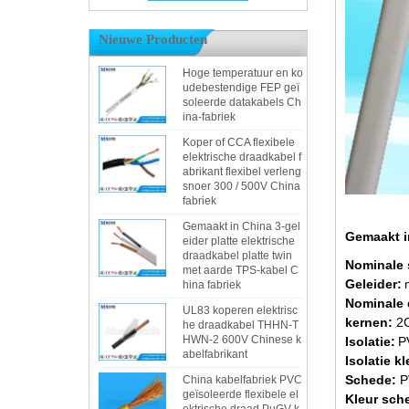
Nieuwe Producten
Hoge temperatuur en ko
udebestendige FEP geï
soleerde datakabels Ch
ina-fabriek
Koper of CCA flexibele
elektrische draadkabel f
abrikant flexibel verleng
snoer 300 / 500V China
fabriek
Gemaakt in China 3-gel
Gemaakt in
eider platte elektrische
draadkabel platte twin
Nominale 
met aarde TPS-kabel C
Geleider:
hina fabriek
Nominale 
UL83 koperen elektrisc
kernen:
2
he draadkabel THHN-T
HWN-2 600V Chinese k
Isolatie:
P
abelfabrikant
Isolatie k
Schede:
P
China kabelfabriek PVC
geïsoleerde flexibele el
Kleur sch