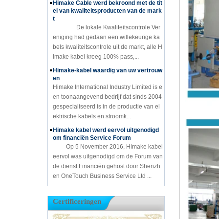
Himake Cable werd bekroond met de tit
el van kwaliteitsproducten van de mark
t
De lokale Kwaliteitscontrole Ver
eniging had gedaan een willekeurige ka
bels kwaliteitscontrole uit de markt, alle H
imake kabel kreeg 100% pass,...
Himake-kabel waardig van uw vertrouw
en
Himake International Industry Limited is e
en toonaangevend bedrijf dat sinds 2004
gespecialiseerd is in de productie van el
ektrische kabels en stroomk...
Himake kabel werd eervol uitgenodigd
om financiën Service Forum
Op 5 November 2016, Himake kabel
eervol was uitgenodigd om de Forum van
de dienst Financiën gehost door Shenzh
en OneTouch Business Service Ltd ...
Certificeringen