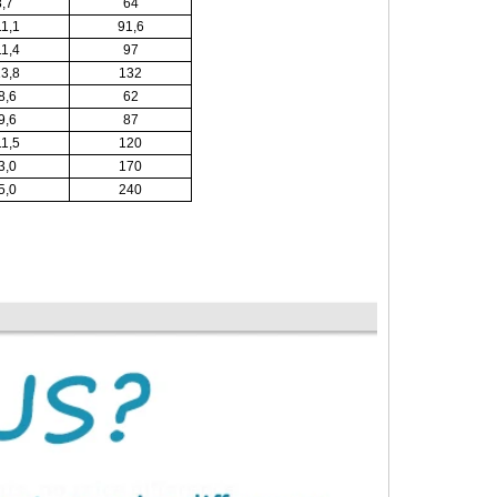
,7
64
11,1
91,6
11,4
97
13,8
132
8,6
62
9,6
87
11,5
120
3,0
170
5,0
240