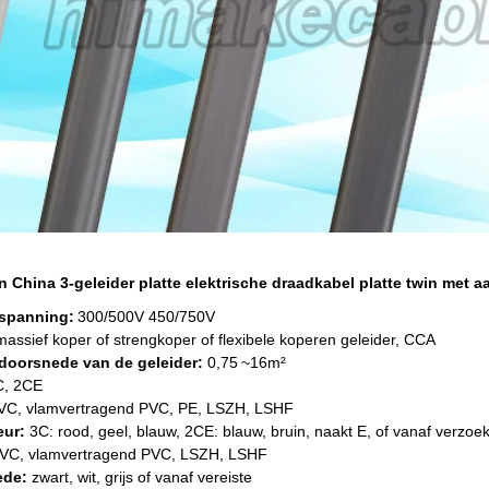
 China 3-geleider platte elektrische draadkabel platte twin met a
spanning:
300/500V 450/750V
massief koper of strengkoper of flexibele koperen geleider, CCA
doorsnede van de geleider:
0,75
~16m²
C, 2CE
VC, vlamvertragend PVC, PE, LSZH, LSHF
leur:
3C: rood, geel, blauw, 2CE: blauw, bruin, naakt E, of vanaf verzoe
VC, vlamvertragend PVC, LSZH, LSHF
ede:
zwart, wit, grijs of vanaf vereiste