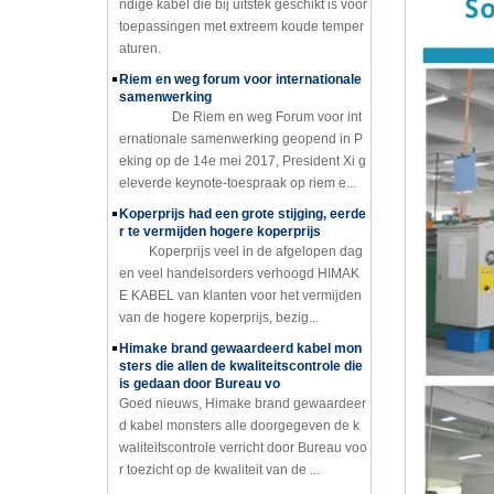
ndige kabel die bij uitstek geschikt is voor
toepassingen met extreem koude temper
aturen.
Riem en weg forum voor internationale
samenwerking
De Riem en weg Forum voor int
ernationale samenwerking geopend in P
eking op de 14e mei 2017, President Xi g
eleverde keynote-toespraak op riem e...
Koperprijs had een grote stijging, eerde
r te vermijden hogere koperprijs
Koperprijs veel in de afgelopen dag
en veel handelsorders verhoogd HIMAK
E KABEL van klanten voor het vermijden
van de hogere koperprijs, bezig...
Himake brand gewaardeerd kabel mon
sters die allen de kwaliteitscontrole die
is gedaan door Bureau vo
Goed nieuws, Himake brand gewaardeer
d kabel monsters alle doorgegeven de k
waliteitscontrole verricht door Bureau voo
r toezicht op de kwaliteit van de ...