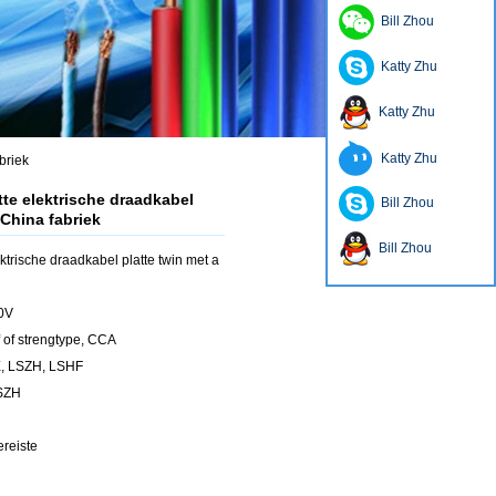
Bill Zhou
Katty Zhu
Katty Zhu
Katty Zhu
briek
tte elektrische draadkabel
Bill Zhou
 China fabriek
Bill Zhou
ktrische draadkabel platte twin met a
0V
 of strengtype, CCA
E, LSZH, LSHF
LSZH
ereiste