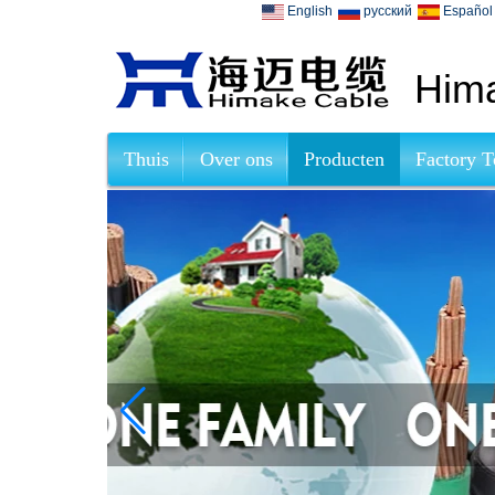
English
русский
Español
Hima
Thuis
Over ons
Producten
Factory T