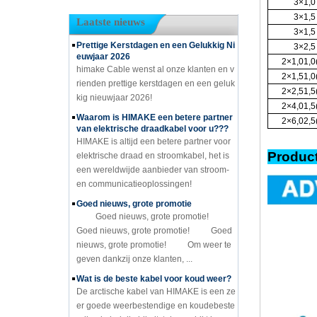
3×1,0
3×1,5
Laatste nieuws
3×1,5
Prettige Kerstdagen en een Gelukkig Ni
3×2,5
euwjaar 2026
2×1,01,0
himake Cable wenst al onze klanten en v
2×1,51,0
rienden prettige kerstdagen en een geluk
2×2,51,5
kig nieuwjaar 2026!
2×4,01,5
Waarom is HIMAKE een betere partner
2×6,02,5
van elektrische draadkabel voor u???
HIMAKE is altijd een betere partner voor
Produc
elektrische draad en stroomkabel, het is
een wereldwijde aanbieder van stroom-
en communicatieoplossingen!
Goed nieuws, grote promotie
Goed nieuws, grote promotie!
Goed nieuws, grote promotie! Goed
nieuws, grote promotie! Om weer te
geven dankzij onze klanten, ...
Wat is de beste kabel voor koud weer?
De arctische kabel van HIMAKE is een ze
er goede weerbestendige en koudebeste