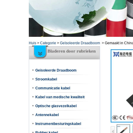
Huis
>
Categorie
>
Geïsoleerde Draadboom
>
Gemaakt in China 
Bladeren door rubrieken
Geïsoleerde Draadboom
Stroomkabel
Communicatie kabel
Kabel van medische kwaliteit
Optische glasvezelkabel
Antennekabel
Instrumentbesturingskabel
Rubber kabel