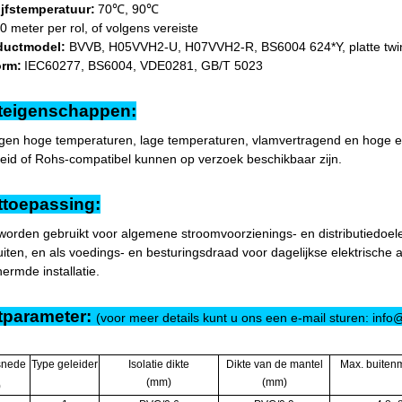
ijfstemperatuur:
70℃, 90℃
0 meter per rol, of volgens vereiste
ductmodel:
BVVB, H05VVH2-U, H07VVH2-R, BS6004 624*Y, platte twin
orm:
IEC60277, BS6004, VDE0281, GB/T 5023
teigenschappen:
gen hoge temperaturen, lage temperaturen, vlamvertragend en hoge el
eid of Rohs-compatibel kunnen op verzoek beschikbaar zijn.
ttoepassing:
worden gebruikt voor algemene stroomvoorzienings- en distributiedoelei
uiten, en als voedings- en besturingsdraad voor dagelijkse elektrische 
ermde installatie.
tparameter:
(voor meer details kunt u ons een e-mail sturen: in
snede
Type geleider
Isolatie dikte
Dikte van de mantel
Max. buiten
(mm)
(mm)
)