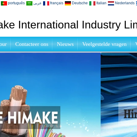
português
عربى
français
Deutsche
Italian
Nederlands
ke International Industry Li
our
Contacteer ons
Nieuws
Veelgestelde vragen