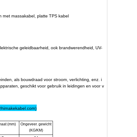
 met massakabel, platte TPS kabel
ektrische geleidbaarheid, ook brandwerendheid, UV-
nden, als bouwdraad voor stroom, verlichting, enz. i
apparaten, geschikt voor gebruik in leidingen en voor v
fo@himakekabel.com)
maat (mm)
Ongeveer. gewicht
(KG/KM)