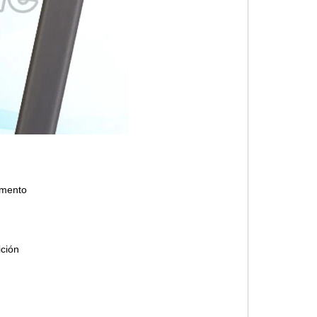
amento
ición