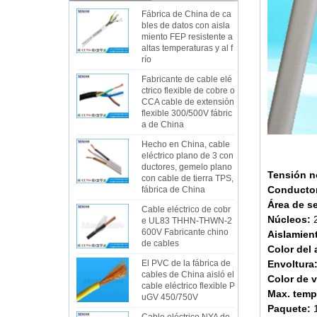
Fábrica de China de ca
bles de datos con aisla
miento FEP resistente a
altas temperaturas y al f
río
Fabricante de cable elé
ctrico flexible de cobre o
CCA cable de extensión
flexible 300/500V fábric
a de China
Hecho en China, cable
eléctrico plano de 3 con
ductores, gemelo plano
Tensión n
con cable de tierra TPS,
Conducto
fábrica de China
Área de s
Cable eléctrico de cobr
Núcleos:
e UL83 THHN-THWN-2
600V Fabricante chino
Aislamien
de cables
Color del
El PVC de la fábrica de
Envoltura
cables de China aisló el
Color de v
cable eléctrico flexible P
Max. temp
uGV 450/750V
Paquete:
1