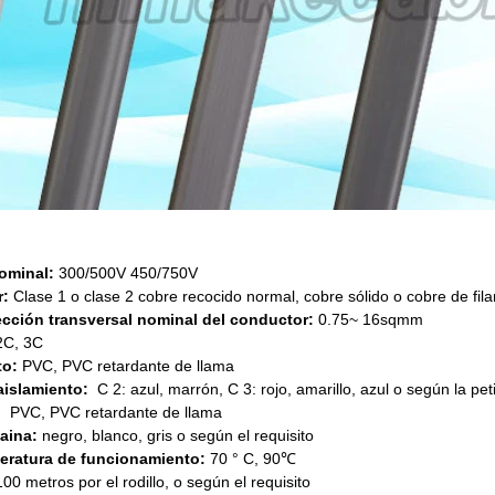
ominal:
300/500V 450/750V
r:
Clase 1 o clase 2 cobre recocido normal, cobre sólido o cobre de fil
ección transversal nominal del conductor:
0.75
~ 16sqmm
2C, 3C
to:
PVC, PVC retardante de llama
 aislamiento:
C 2: azul, marrón, C 3: rojo, amarillo, azul o según la pet
:
PVC, PVC retardante de llama
aina:
negro, blanco, gris o según el requisito
eratura de funcionamiento:
70 ° C, 90℃
00 metros por el rodillo, o según el requisito