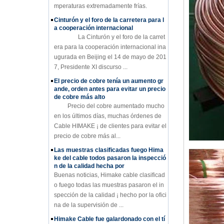
mperaturas extremadamente frías.
Cinturón y el foro de la carretera para l
a cooperación internacional
La Cinturón y el foro de la carret
era para la cooperación internacional ina
ugurada en Beijing el 14 de mayo de 201
7, Presidente XI discurso ...
El precio de cobre tenía un aumento gr
ande, orden antes para evitar un precio
de cobre más alto
Precio del cobre aumentado mucho
en los últimos días, muchas órdenes de
Cable HIMAKE ¡ de clientes para evitar el
precio de cobre más al...
Las muestras clasificadas fuego Hima
ke del cable todos pasaron la inspecció
n de la calidad hecha por
Buenas noticias, Himake cable clasificad
o fuego todas las muestras pasaron el in
spección de la calidad ¡ hecho por la ofici
na de la supervisión de ...
Himake Cable fue galardonado con el tí