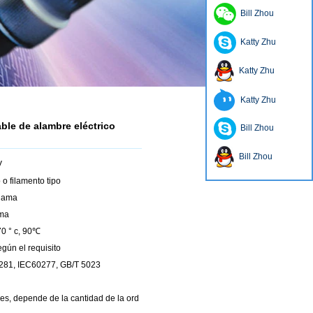
Bill Zhou
Katty Zhu
Katty Zhu
Katty Zhu
ble de alambre eléctrico
Bill Zhou
Bill Zhou
V
 o filamento tipo
llama
ama
70 ° c, 90℃
egún el requisito
281, IEC60277, GB/T 5023
es, depende de la cantidad de la ord