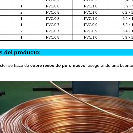
5
2
PVC/0.7
PVC/0.9
5.4 × 
5
1
PVC/0.8
PVC/1.0
5.9 × 
5
2
PVC/0.8
PVC/1.0
6.2 × 
0
1
PVC/0.8
PVC/1.0
6.9 × 
5
1
PVC/0.7
PVC/0.9
5.3 × 
5
2
PVC/0.7
PVC/0.9
5.4 × 
5
1
PVC/0.8
PVC/1.0
5.9 × 
ntajas del produ
uctor se hace de
cobre recocido puro nuevo
, asegurando una buenas