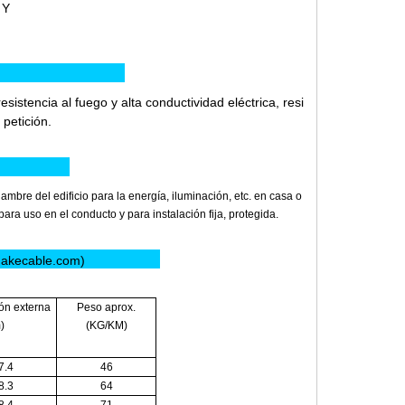
 Y
ducto:
istencia al fuego y alta conductividad eléctrica, resi
 petición.
to:
ambre del edificio para la energía, iluminación, etc. en casa o
ara uso en el conducto y para instalación fija, protegida.
imakecable.com)
ón externa
Peso aprox.
)
(KG/KM)
7.4
46
8.3
64