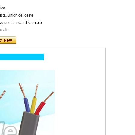
rica
ista, Unión del oeste
o puede estar disponible.
r aire
ducto: