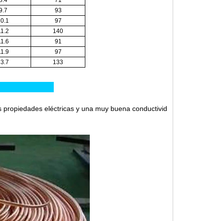
8.4
71
9.7
93
10.1
97
11.2
140
11.6
91
11.9
97
13.7
133
cto:
 propiedades eléctricas y una muy buena conductivid