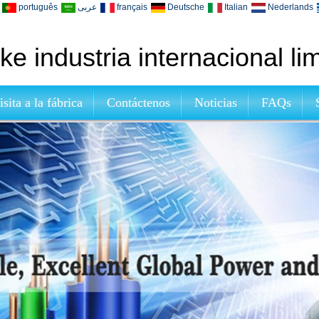
português
عربى
français
Deutsche
Italian
Nederlands
e industria internacional li
isita a la fábrica
Contáctenos
Noticias
FAQs