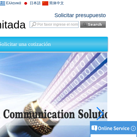
Ελληνικά
日本語
简体中文
Solicitar presupuesto
mitada
Solicitar una cotización