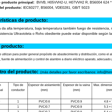
 producto principal:
BVVB, H05VVH2-U, H07VVH2 R, BS6004 624 *
del producto:
IEC60277, BS6004, VDE0281, GB/T 5023
racterísticas de pro
 da alta temperatura, baja temperatura también fuego de resistencia, res
sistencia Ultravioleta o Rohs obediente puede estar disponible según la
o del produc
 utilizan para poder general propósito de abastecimiento y distribución, como el al
, fuente de alimentación y control de alambre a diario eléctrico aparato, adecuado p
ro del producto:
(más detalles por favor escríbanos: info@h
n
Tipo de
Espesor de aislamiento
Espesor de la vaina
Max. dimensi
sal
conductor
(mm)
(mm)
(mm
0
1
PVC/0.6
PVC/0.9
4.8 × 
5
1
PVC/0.7
PVC/0.9
5.3 × 