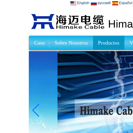
English
русский
Español
Himak
Casa
Sobre Nosotros
Productos
V