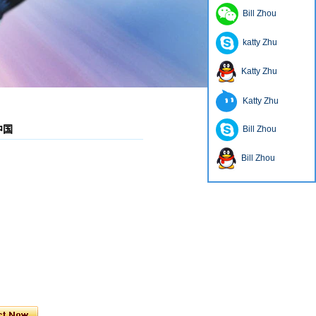
Bill Zhou
katty Zhu
Katty Zhu
Katty Zhu
中国
Bill Zhou
Bill Zhou