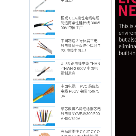
中国工厂
铜或 CCA 柔性电线电缆
制造商柔性延长线 300/5
00V 中国工厂
中国制造 3 导体扁平电
线电缆扁平双绞带接地 T
PS 电缆中国工厂
UL83 铜电线电缆 THHN
-THWN-2 600V 中国电
缆制造商
中国电缆厂 PVC 绝缘软
电线 PuGV 电缆 450/75
0V
单芯聚氯乙烯绝缘铜芯电
线电缆NYA电缆300/500
V 450/750V
高品质柔性 CY-JZ CY-O