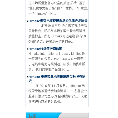
过市场质量监督办公室的抽查 质检 ! 基于
"最具竞争力的价格" 和 "一 世界, 一个 家庭,
一个 himake"，Hi...
Himake海迈电缆获得市场的优质产品称号
地方 质量检验 协会做了市场产品
质量检查，随机从市场抽取一些电缆进行
质量检查，所有 Himake海迈电缆 都有10
0%的通过，并受到采访者的高...
Himake线缆值得您信赖
Himake International Industry Limited是
一家领先的公司，自2004年以来一直专注
于电线和电力电缆制造，研发，销售和服
务。 我们的主要产品如下：...
Himake 电缆荣幸地应邀出席金融服务论
坛
在 2016 年 11 月 5 日， Himake 电
缆荣幸地被邀请参加由深圳市 一达通 企业
服务有限公司主办的 金融服务论坛， 大家
多次进行热烈的讨论和...
认证