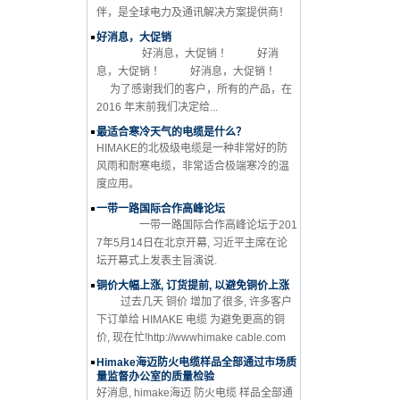
伴，是全球电力及通讯解决方案提供商！
好消息，大促销
好消息，大促销 ！ 好消
息，大促销 ！ 好消息，大促销 ！
为了感谢我们的客户，所有的产品，在
2016 年末前我们决定给...
最适合寒冷天气的电缆是什么？
HIMAKE的北极级电缆是一种非常好的防
风雨和耐寒电缆，非常适合极端寒冷的温
度应用。
一带一路国际合作高峰论坛
一带一路国际合作高峰论坛于201
7年5月14日在北京开幕, 习近平主席在论
坛开幕式上发表主旨演说.
铜价大幅上涨, 订货提前, 以避免铜价上涨
过去几天 铜价 增加了很多, 许多客户
下订单给 HIMAKE 电缆 为避免更高的铜
价, 现在忙!http://wwwhimake cable.com
Himake海迈防火电缆样品全部通过市场质
量监督办公室的质量检验
好消息, himake海迈 防火电缆 样品全部通