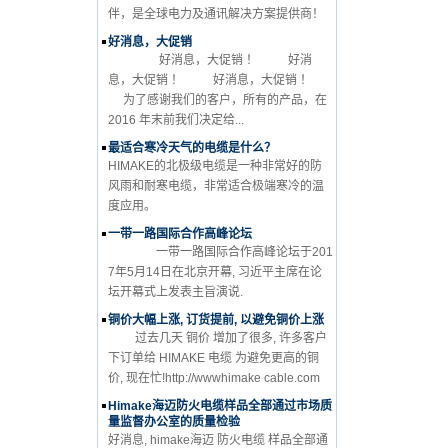
伴，是全球电力及通讯解决方案提供商！
好消息，大促销
好消息，大促销 ！ 好消
息，大促销 ！ 好消息，大促销 ！
为了感谢我们的客户，所有的产品，在
2016 年末前我们决定给...
最适合寒冷天气的电缆是什么？
HIMAKE的北极级电缆是一种非常好的防
风雨和耐寒电缆，非常适合极端寒冷的温
度应用。
一带一路国际合作高峰论坛
一带一路国际合作高峰论坛于201
7年5月14日在北京开幕, 习近平主席在论
坛开幕式上发表主旨演说.
铜价大幅上涨, 订货提前, 以避免铜价上涨
过去几天 铜价 增加了很多, 许多客户
下订单给 HIMAKE 电缆 为避免更高的铜
价, 现在忙!http://wwwhimake cable.com
Himake海迈防火电缆样品全部通过市场质
量监督办公室的质量检验
好消息, himake海迈 防火电缆 样品全部通