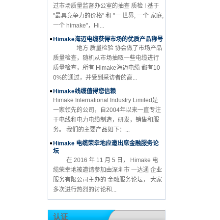
过市场质量监督办公室的抽查 质检 ! 基于
"最具竞争力的价格" 和 "一 世界, 一个 家庭,
一个 himake"，Hi...
Himake海迈电缆获得市场的优质产品称号
地方 质量检验 协会做了市场产品
质量检查，随机从市场抽取一些电缆进行
质量检查，所有 Himake海迈电缆 都有10
0%的通过，并受到采访者的高...
Himake线缆值得您信赖
Himake International Industry Limited是
一家领先的公司，自2004年以来一直专注
于电线和电力电缆制造，研发，销售和服
务。 我们的主要产品如下：...
Himake 电缆荣幸地应邀出席金融服务论
坛
在 2016 年 11 月 5 日， Himake 电
缆荣幸地被邀请参加由深圳市 一达通 企业
服务有限公司主办的 金融服务论坛， 大家
多次进行热烈的讨论和...
认证