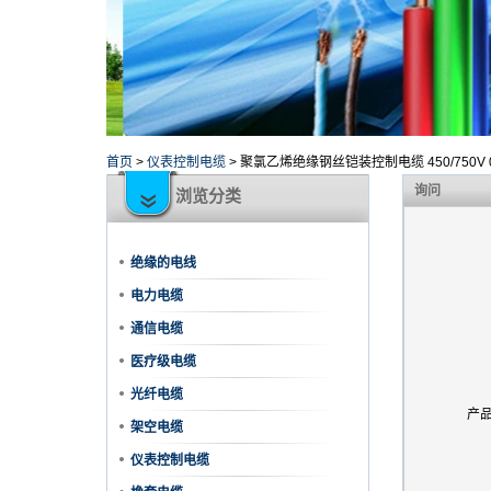
首页
>
仪表控制电缆
>
聚氯乙烯绝缘钢丝铠装控制电缆 450/750V 0.
询问
浏览分类
绝缘的电线
电力电缆
通信电缆
医疗级电缆
光纤电缆
产
架空电缆
仪表控制电缆